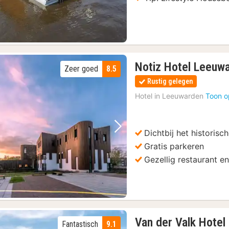
Notiz Hotel Leeuw
Zeer goed
8.5
Rustig gelegen
Hotel in
Leeuwarden
Toon o
Dichtbij het historis
Vorige foto
Volgende foto
Gratis parkeren
Gezellig restaurant e
Van der Valk Hote
Fantastisch
9.1