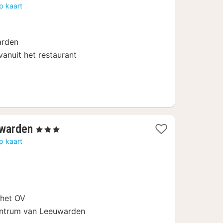
vanaf
p kaart
99,75
€
arden
vanuit het restaurant
1
uwarden
, 3 Sterren
nacht
p kaart
vanaf
79
€
 het OV
centrum van Leeuwarden