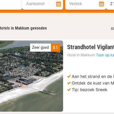
Aankomst
Vertrek
2
Hotels in Makkum gevonden
s
Strandhotel Vigilan
Zeer goed
8.1
Hotel in
Makkum
Toon op ka
Aan het strand en de
Vorige foto
Volgende foto
Ontdek de kust van 
Tip: bezoek Sneek