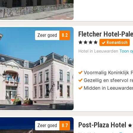
Fletcher Hotel-Pale
Zeer goed
8.2
, 4 Sterren
Romantisch
Hotel in
Leeuwarden
Toon o
Voormalig Koninklijk P
Vorige foto
Volgende foto
Gezellig en sfeervol r
Midden in Leeuwarde
1
Post-Plaza Hotel
Zeer goed
8.7
, 4
n