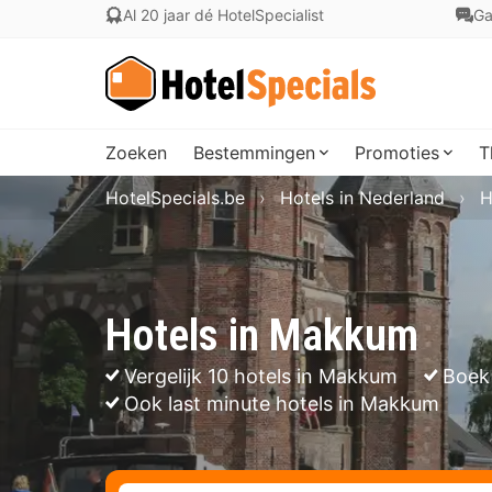
Al 20 jaar dé HotelSpecialist
Ga
Zoeken
Bestemmingen
Promoties
T
HotelSpecials.be
Hotels in Nederland
H
Hotels in Makkum
Vergelijk 10 hotels in Makkum
Boek
Ook last minute hotels in Makkum