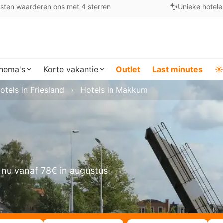
sten waarderen ons met 4 sterren
Unieke hotele
hema's
Korte vakantie
Outlet
Last minutes
☀️
otels in Friesland
Hotels in Makkum
 nu vanaf 78€ in augustus