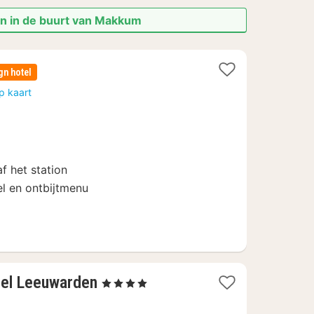
en in de buurt van Makkum
gn hotel
p kaart
80
f het station
el en ontbijtmenu
1
el Leeuwarden
, 4 Sterren
nacht