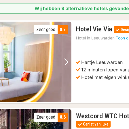
Wij hebben 9 alternatieve hotels gevond
1
Hotel Vie Via
Zeer goed
8.9
Desi
nacht
Hotel in
Leeuwarden
Toon o
vanaf
104,
€
Hartje Leeuwarden
Vorige foto
Volgende foto
12 minuten lopen vana
Hotel met eigen wink
Westcord WTC Hot
Zeer goed
8.6
Geniet van luxe