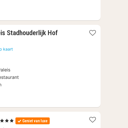
1
is Stadhouderlijk Hof
nacht
vanaf
p kaart
83
€
aleis
estaurant
n
 Sterren
Geniet van luxe
acht