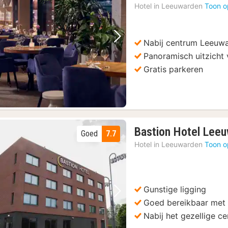
Hotel in
Leeuwarden
Toon o
Nabij centrum Leeuw
Vorige foto
Volgende foto
Panoramisch uitzicht 
Gratis parkeren
Bastion Hotel Lee
Goed
7.7
Hotel in
Leeuwarden
Toon o
Gunstige ligging
Vorige foto
Volgende foto
Goed bereikbaar met
Nabij het gezellige 