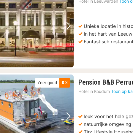
Hotel in
Leeuwarden
Toon o
v
1
€
Unieke locatie in hist
Vorige foto
Volgende foto
In het hart van Leeu
Fantastisch restauran
Pension B&B Perru
Zeer goed
8.3
Hotel in
Koudum
Toon op ka
leuk voor het hele ge
Vorige foto
Volgende foto
natuurrijke omgeving
Tip: Lifestyle Houseb