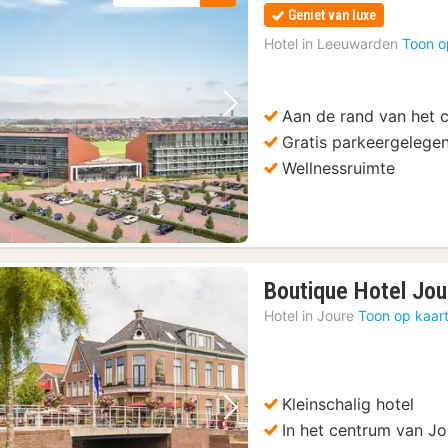
Geniet van luxe
Hotel in
Leeuwarden
Toon o
Aan de rand van het 
Vorige foto
Volgende foto
Gratis parkeergelege
Wellnessruimte
Boutique Hotel Jou
Hotel in
Joure
Toon op kaar
Kleinschalig hotel
Vorige foto
Volgende foto
In het centrum van Jo