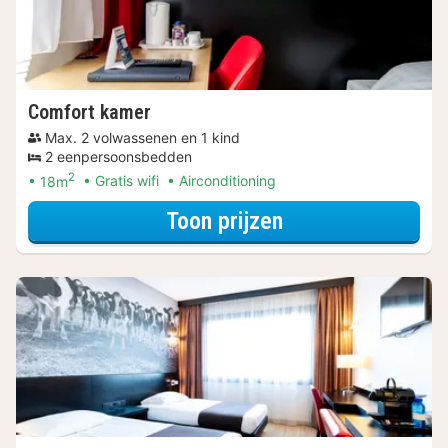
Comfort kamer
Max. 2 volwassenen en 1 kind
2 eenpersoonsbedden
2
18m
Gratis wifi
Airconditioning
voor Met parkeer
Toon prijzen