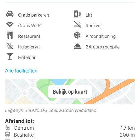
Gratis parkeren
Lift
Gratis Wi-Fi
Rookvrij
Restaurant
Airconditioning
Huisdiervrij
24-uurs receptie
Hotelbar
Alle faciliteiten
Bekijk op kaart
Legedyk 6
8935 DG
Leeuwarden
Nederland
Afstand tot:
Centrum
1.7 km
Bushalte
200 m