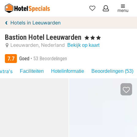
menu
Mijn
Hotels in Leeuwarden
favorieten
Bastion Hotel Leeuwarden
, 3 Sterren
Leeuwarden
Nederland
Bekijk op kaart
7.7
Goed
53 Beoordelingen
xtra's
Faciliteiten
Hotelinformatie
Beoordelingen (53)