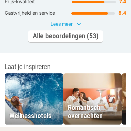
Prijs-kwaliteit
7.4
Gastvrijheid en service
8.4
Lees meer
Alle beoordelingen (53)
Laat je inspireren
Romantisch
Wellnesshotels
overnachten
L