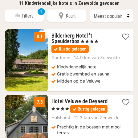
11
Kindvriendelijke hotels in Zeewolde gevonden
1
Filters
Kaart
Bilderberg Hotel 't
8.1
1
Speulderbos
, 4 Sterren
nacht
Rustig gelegen
vanaf
89,10
Garderen
·
14.9 km van Zeewolde
€
Kindvriendelijk hotel
Gratis zwembad en sauna
Midden op de Veluwe
1
Hotel Veluwe de Beyaerd
7.8
nacht
, 4 Sterren
Rustig gelegen
vanaf
89
Hulshorst
·
12.3 km van Zeewolde
€
Prachtig in de bossen met mooi
terras