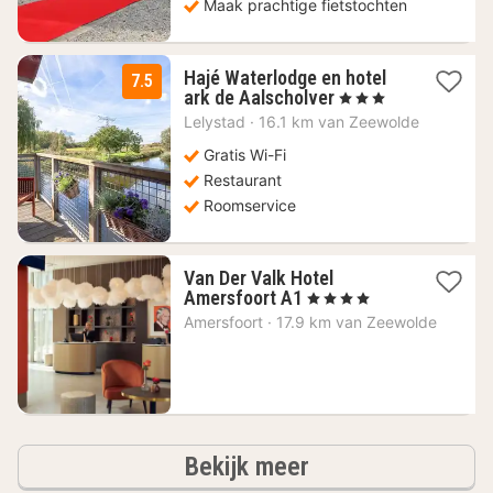
Maak prachtige fietstochten
Hajé Waterlodge en hotel
7.5
1
ark de Aalscholver
, 3 Sterren
nacht
Lelystad
·
16.1 km van Zeewolde
vanaf
72,81
Gratis Wi-Fi
€
Restaurant
Roomservice
Van Der Valk Hotel
1
Amersfoort A1
, 4 Sterren
nacht
Amersfoort
·
17.9 km van Zeewolde
vanaf
64,46
€
hotels
Bekijk meer