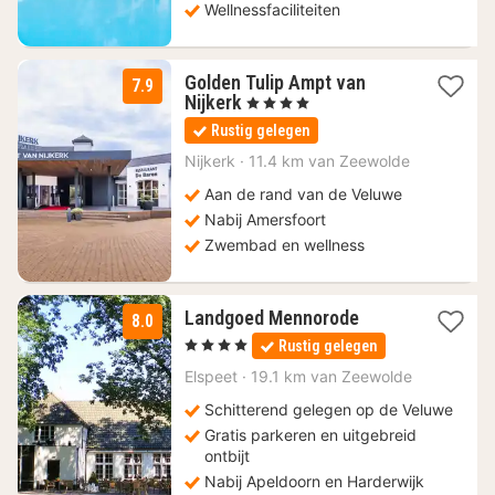
Wellnessfaciliteiten
Golden Tulip Ampt van
7.9
1
Nijkerk
, 4 Sterren
nacht
Rustig gelegen
vanaf
112
Nijkerk
·
11.4 km van Zeewolde
€
Aan de rand van de Veluwe
Nabij Amersfoort
Zwembad en wellness
1
Landgoed Mennorode
8.0
nacht
, 4 Sterren
Rustig gelegen
vanaf
79
Elspeet
·
19.1 km van Zeewolde
€
Schitterend gelegen op de Veluwe
Gratis parkeren en uitgebreid
ontbijt
Nabij Apeldoorn en Harderwijk