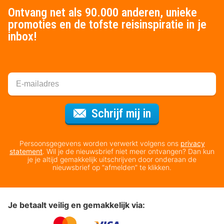
Ontvang net als 90.000 anderen, unieke
promoties en de tofste reisinspiratie in je
inbox!
Voor de nieuws
Schrijf mij in
Persoonsgegevens worden verwerkt volgens ons
privacy
statement
. Wil je de nieuwsbrief niet meer ontvangen? Dan kun
je je altijd gemakkelijk uitschrijven door onderaan de
nieuwsbrief op “afmelden” te klikken.
Je betaalt veilig en gemakkelijk via: