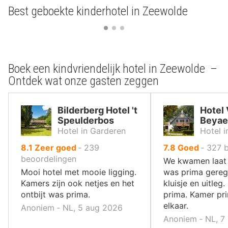
Best geboekte kinderhotel in Zeewolde
Boek een kindvriendelijk hotel in Zeewolde –
Ontdek wat onze gasten zeggen
Bilderberg Hotel 't
Hotel
Speulderbos
Beyae
Hotel in Garderen
Hotel i
uit
uit
8.1
Zeer goed
‐
239
7.8
Goed
‐
327
10
10
beoordelingen
We kwamen laat 
,
,
Mooi hotel met mooie ligging.
was prima gereg
Kamers zijn ook netjes en het
kluisje en uitleg.
ontbijt was prima.
prima. Kamer pr
elkaar.
Anoniem ‐ NL, 5 aug 2026
Anoniem ‐ NL, 7