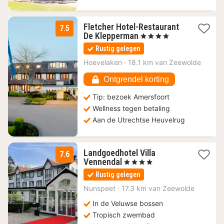
Fletcher Hotel-Restaurant
7.5
1
De Klepperman
, 4 Sterren
nacht
Rustig gelegen
vanaf
79
Hoevelaken
·
18.1 km van Zeewolde
€
Ontgrendel korting
Tip: bezoek Amersfoort
Wellness tegen betaling
Aan de Utrechtse Heuvelrug
Landgoedhotel Villa
7.6
1
Vennendal
, 4 Sterren
nacht
Rustig gelegen
vanaf
115
Nunspeet
·
17.3 km van Zeewolde
€
In de Veluwse bossen
Tropisch zwembad