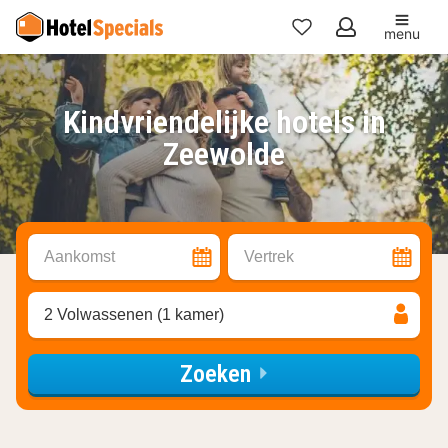
menu
Mijn
favorieten
Kindvriendelijke hotels in
Zeewolde
Aankomst
Vertrek
2 Volwassenen (1 kamer)
Zoeken