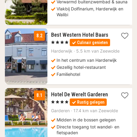
Verwarmd buitenzwembad & sauna
Vlakbij Dolfinarium, Harderwijk en
Walibi
1
Best Western Hotel Baars
8.2
nacht
, 4 Sterren
Culinair genieten
vanaf
137
Harderwijk
·
5.5 km van Zeewolde
€
In het centrum van Harderwijk
Gezellig hotel-restaurant
Familiehotel
1
Hotel De Werelt Garderen
8.1
nacht
, 4 Sterren
Rustig gelegen
vanaf
139
Garderen
·
17.4 km van Zeewolde
€
Midden in de bossen gelegen
Directe toegang tot wandel- en
fietspaden