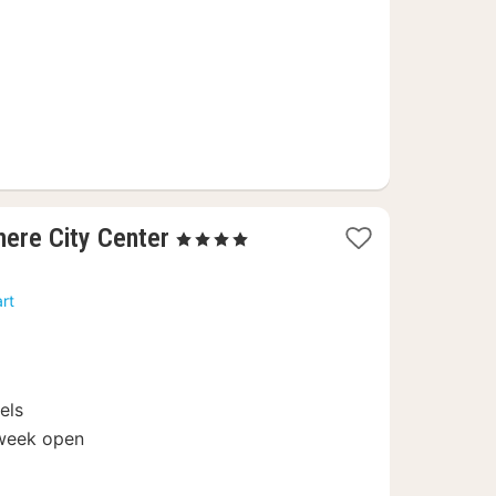
€
1
mere City Center
, 4 Sterren
nacht
vanaf
rt
98,87
€
els
 week open