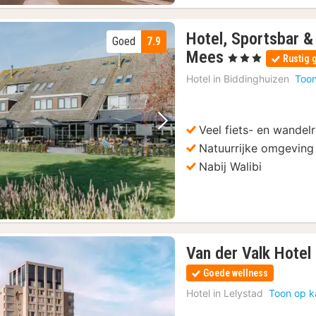
seum Aviodrome
(4)
Hotel, Sportsbar &
aartboot
(1)
Goed
7.9
1
Mees
wijs
(5)
, 3 Sterren
Rustig 
nacht
Hotel in
Biddinghuizen
Toon
vanaf
85
€
Veel fiets- en wandel
Vorige foto
Volgende foto
Natuurrijke omgeving
Nabij Walibi
Van der Valk Hotel
Goede wellness
Hotel in
Lelystad
Toon op k