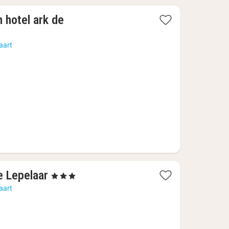
 hotel ark de
aart
1
e Lepelaar
, 3 Sterren
nacht
aart
vanaf
69,40
€