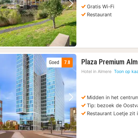
Gratis Wi-Fi
Vorige foto
Volgende foto
Restaurant
Plaza Premium Alm
Goed
7.8
Hotel in
Almere
Toon op kaa
Midden in het centru
Vorige foto
Volgende foto
Tip: bezoek de Oostv
Restaurant Loetje zit