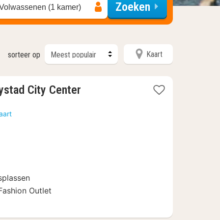
Zoeken
 Volwassenen (1 kamer)
Kaart
sorteer op
1
ystad City Center
nacht
vanaf
aart
98
€
splassen
Fashion Outlet