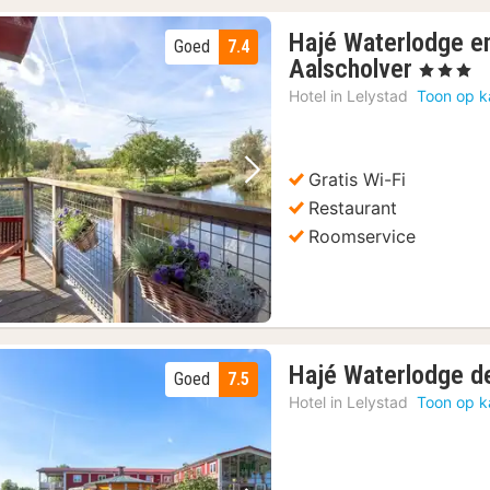
Hajé Waterlodge en
Goed
7.4
1
Aalscholver
, 3 Sterren
nacht
Hotel in
Lelystad
Toon op k
vanaf
74,88
€
Gratis Wi-Fi
Vorige foto
Volgende foto
Restaurant
Roomservice
Hajé Waterlodge d
Goed
7.5
Hotel in
Lelystad
Toon op k