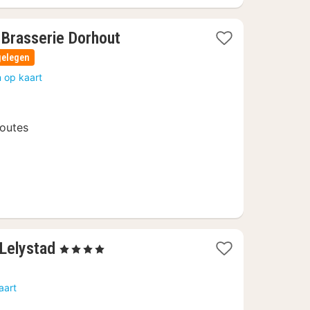
 Brasserie Dorhout
gelegen
 op kaart
routes
1
 Lelystad
, 4 Sterren
nacht
vanaf
aart
70,25