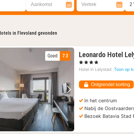
Aankomst
Vertrek
2
otels in Flevoland gevonden
Leonardo Hotel Lel
Goed
7.3
, 4 Sterren
Hotel in
Lelystad
Toon op k
Ontgrendel korting
Vorige foto
Volgende foto
In het centrum
Nabij de Oostvaarder
Bezoek Batavia Stad 