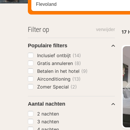
Zoek op hotel, regio of stad
Filter op
verwijder
17
H
Populaire filters
Inclusief ontbijt
(14)
Gratis annuleren
(8)
Betalen in het hotel
(9)
Airconditioning
(13)
Zomer Special
(2)
Aantal nachten
2 nachten
3 nachten
4 nachten