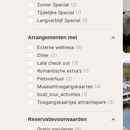
Zomer Special
(2)
Tijdelijke Special
(1)
Langverblijf Special
(1)
Arrangementen met
Externe wellness
(9)
Diner
(2)
Late check out
(3)
Romantische extra's
(1)
Fietsverhuur
(2)
Museumtoegangskaarten
(4)
boat_tour_activities
(1)
Toegangskaartjes attractiepark
(5)
Reservatievoorwaarden
Gratis annuleren
(8)