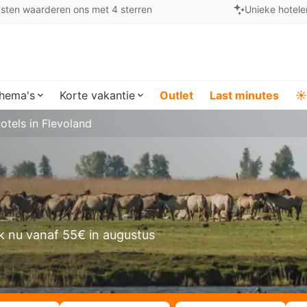
sten waarderen ons met 4 sterren
Unieke hotele
hema's
Korte vakantie
Outlet
Last minutes
☀️
otels in Flevoland
k nu vanaf 55€ in augustus