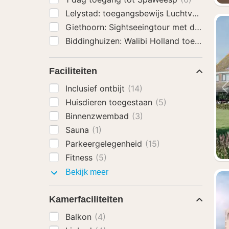
Lelystad: toegangsbewijs Luchtvaartmu
Giethoorn: Sightseeingtour met de rondv
Biddinghuizen: Walibi Holland toegangsbe
Faciliteiten
Inclusief ontbijt
(14)
Huisdieren toegestaan
(5)
Binnenzwembad
(3)
Sauna
(1)
Parkeergelegenheid
(15)
Fitness
(5)
Faciliteiten
Bekijk meer
Kamerfaciliteiten
Balkon
(4)