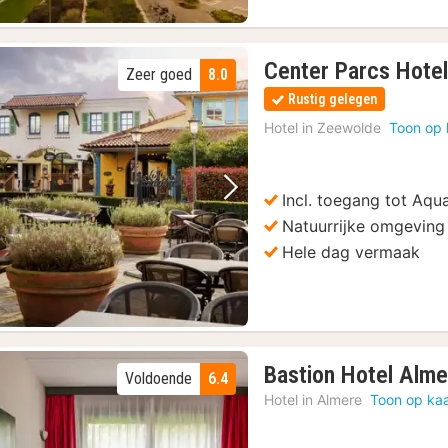
Center Parcs Hote
Zeer goed
8.0
Rustig gelegen
Hotel in
Zeewolde
Toon op 
Incl. toegang tot Aq
Vorige foto
Volgende foto
Natuurrijke omgeving
Hele dag vermaak
Bastion Hotel Alme
Voldoende
6.4
Hotel in
Almere
Toon op kaa