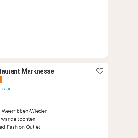
€
1
staurant Marknesse
nacht
n
vanaf
 kaart
84
€
rk Weerribben-Wieden
n wandeltochten
ad Fashion Outlet