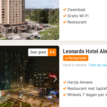
Zwembad
Vorige foto
Volgende foto
Gratis Wi-Fi
Restaurant
Leonardo Hotel Al
Zeer goed
8.4
Design hotel
Hotel in
Almere
Toon op kaa
Hartje Almere
Vorige foto
Volgende foto
Restaurant met taptaf
Winkels 7 dagen per