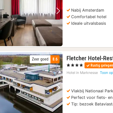
Nabij Amsterdam
Vorige foto
Volgende foto
Comfortabel hotel
Ideale uitvalsbasis
Fletcher Hotel-Re
Zeer goed
8.6
, 4 Sterren
Rustig gelege
Hotel in
Marknesse
Toon op
Vlakbij Nationaal Pa
Vorige foto
Volgende foto
Perfect voor fiets- e
Tip: bezoek Bataviast