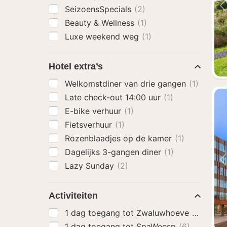
SeizoensSpecials
(2)
Beauty & Wellness
(1)
Luxe weekend weg
(1)
Hotel extra’s
Welkomstdiner van drie gangen
(1)
Late check-out 14:00 uur
(1)
E-bike verhuur
(1)
Fietsverhuur
(1)
Rozenblaadjes op de kamer
(1)
Dagelijks 3-gangen diner
(1)
Lazy Sunday
(2)
Activiteiten
1 dag toegang tot Zwaluwhoeve
(3)
1 dag toegang tot SpaWeesp
(6)