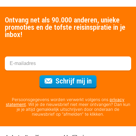
Ontvang net als 90.000 anderen, unieke
promoties en de tofste reisinspiratie in je
inbox!
Voor de nieuws
Schrijf mij in
Persoonsgegevens worden verwerkt volgens ons
privacy
statement
. Wil je de nieuwsbrief niet meer ontvangen? Dan kun
je je altijd gemakkelijk uitschrijven door onderaan de
nieuwsbrief op “afmelden” te klikken.