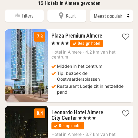
15
Hotels in Almere gevonden
Filters
Kaart
1
Plaza Premium Almere
7.8
nacht
, 4 Sterren
Design hotel
vanaf
149,27
Hotel in
Almere
·
4.2 km van het
centrum
€
Midden in het centrum
Tip: bezoek de
Oostvaardersplassen
Restaurant Loetje zit in hetzelfde
pand
Leonardo Hotel Almere
8.4
1
City Center
, 4 Sterren
nacht
Design hotel
vanaf
98,87
Hotel in
Almere
·
3.7 km van het