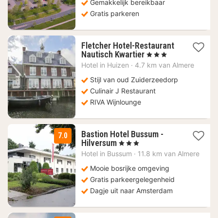
Gemakkelijk bereikbaar
Gratis parkeren
Fletcher Hotel-Restaurant
1
Nautisch Kwartier
, 3 Sterren
nacht
Hotel in
Huizen
·
4.7 km van Almere
vanaf
89
Stijl van oud Zuiderzeedorp
€
Culinair J Restaurant
RIVA Wijnlounge
Bastion Hotel Bussum -
7.0
1
Hilversum
, 3 Sterren
nacht
Hotel in
Bussum
·
11.8 km van Almere
vanaf
79
Mooie bosrijke omgeving
€
Gratis parkeergelegenheid
Dagje uit naar Amsterdam