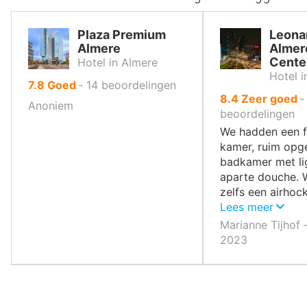
Plaza Premium
Leona
Almere
Almer
Cente
Hotel in Almere
Hotel i
uit
7.8
Goed
‐
14
beoordelingen
uit
8.4
Zeer goed
10
Anoniem
10
beoordelingen
,
,
We hadden een f
kamer, ruim opge
badkamer met li
aparte douche.
zelfs een airhoc
de kamer staan.
Lees meer
Marianne Tijhof 
2023