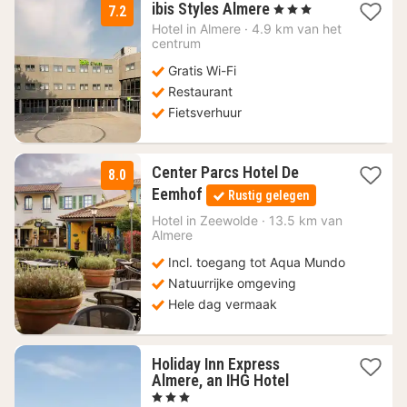
1
ibis Styles Almere
, 3 Sterren
7.2
nacht
Hotel in
Almere
·
4.9 km van het
vanaf
centrum
103,90
Gratis Wi-Fi
€
Restaurant
Fietsverhuur
Center Parcs Hotel De
8.0
1
Eemhof
Rustig gelegen
nacht
vanaf
Hotel in
Zeewolde
·
13.5 km van
Almere
139
€
Incl. toegang tot Aqua Mundo
Natuurrijke omgeving
Hele dag vermaak
Holiday Inn Express
1
Almere, an IHG Hotel
nacht
, 3 Sterren