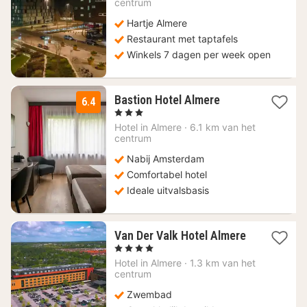
centrum
€
Hartje Almere
Restaurant met taptafels
Winkels 7 dagen per week open
1
Bastion Hotel Almere
6.4
nacht
, 3 Sterren
vanaf
Hotel in
Almere
·
6.1 km van het
79,18
centrum
€
Nabij Amsterdam
Comfortabel hotel
Ideale uitvalsbasis
Van Der Valk Hotel Almere
1
, 4 Sterren
nacht
Hotel in
Almere
·
1.3 km van het
vanaf
centrum
115,70
Zwembad
€