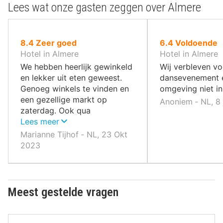
Lees wat onze gasten zeggen over Almere
uit
uit
8.4
Zeer goed
6.4
Voldoende
10
10
Hotel in Almere
Hotel in Almere
,
,
We hebben heerlijk gewinkeld
Wij verbleven vo
en lekker uit eten geweest.
dansevenement e
Genoeg winkels te vinden en
omgeving niet i
een gezellige markt op
Anoniem ‐ NL, 8 
zaterdag. Ook qua
eetgelegenheden is er genoeg
Lees meer
keus en voor ieder wat wils
Marianne Tijhof ‐ NL, 23 Okt
2023
Meest gestelde vragen