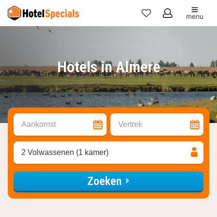
menu
Mijn
favorieten
Hotels in Almere
Aankomst
Vertrek
2 Volwassenen (1 kamer)
Zoeken