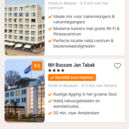
vanaf
Hotel in
Almere
·
4.9 km van het
84,27
centrum
€
Ideale mix voor zakenreizigers &
vakantiegangers
Moderne kamers met gratis Wi-Fi &
fitnesscentrum
Perfecte locatie nabij centrum &
bezienswaardigheden
2
NH Bussum Jan Tabak
8.5
nachten
, 4 Sterren
vanaf
Geschikt voor families
147
€
Hotel in
Bussum
·
9.5 km van Almere
Rustige ligging in het groene Gooi
Nabij natuurgebieden en
wandelroutes
20 min. naar Amsterdam