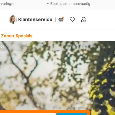
rvaringen
Boek snel en eenvoudig
Klantenservice
Mijn
favorieten
 Zomer Specials
rol