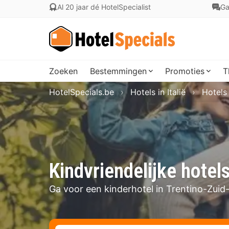
Al 20 jaar dé HotelSpecialist
Ga
Zoeken
Bestemmingen
Promoties
T
HotelSpecials.be
Hotels in Italië
Hotels 
Kindvriendelijke hotels
Ga voor een kinderhotel in Trentino-Zuid-