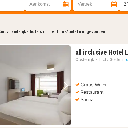
Aankomst
Vertrek
2
Kindvriendelijke hotels in Trentino-Zuid-Tirol gevonden
all inclusive Hotel
Oostenrijk
›
Tirol
›
Sölden
To
Gratis Wi-Fi
Vorige foto
Volgende foto
Restaurant
Sauna