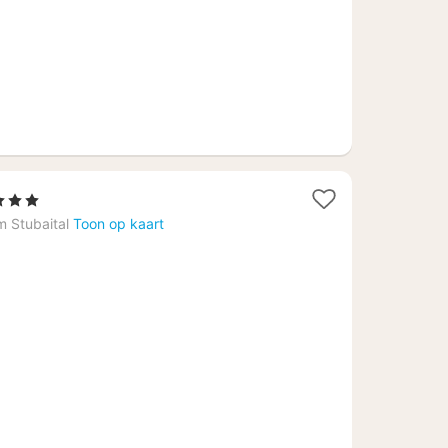
terren
cht
m Stubaital
Toon op kaart
naf
6,91