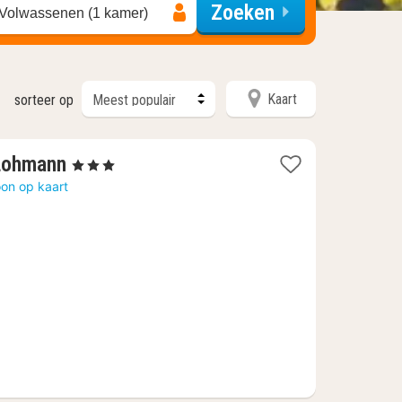
Zoeken
 Volwassenen (1 kamer)
Kaart
sorteer op
1
 Lohmann
, 3 Sterren
nacht
on op kaart
vanaf
221,50
€