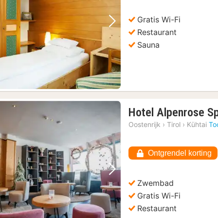
€
Gratis Wi-Fi
Vorige foto
Volgende foto
Restaurant
Sauna
Hotel Alpenrose Sp
Oostenrijk
›
Tirol
›
Kühtai
To
Ontgrendel korting
Vorige foto
Volgende foto
Zwembad
Gratis Wi-Fi
Restaurant