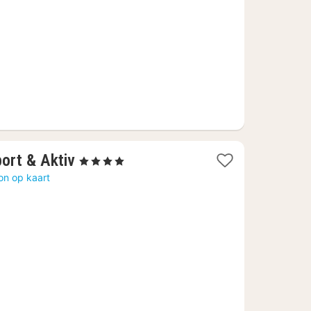
1
ort & Aktiv
, 4 Sterren
nacht
on op kaart
vanaf
122,59
€