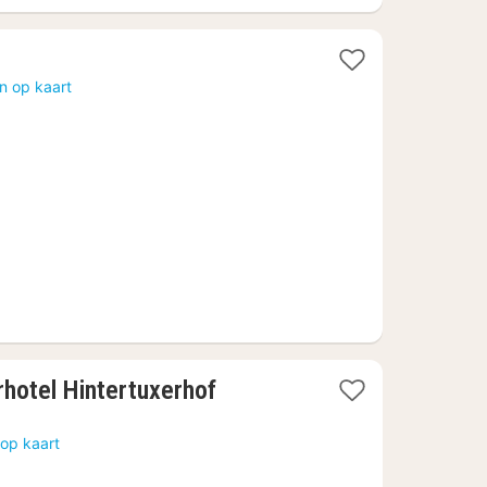
n op kaart
1
rhotel Hintertuxerhof
nacht
vanaf
op kaart
272,67