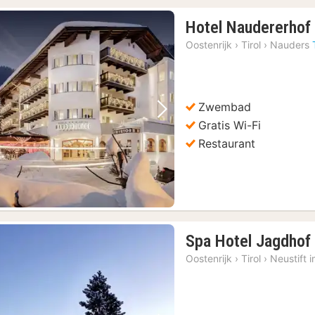
Hotel Naudererhof
Oostenrijk
›
Tirol
›
Nauders
Zwembad
Vorige foto
Volgende foto
Gratis Wi-Fi
Restaurant
Spa Hotel Jagdhof
Oostenrijk
›
Tirol
›
Neustift i