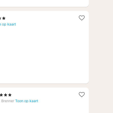
ren
t
n op kaart
f
,64
 Sterren
acht
 Brenner
Toon op kaart
anaf
09,80