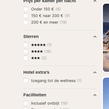
Prijs per kamer per nacht
Onder 150 €
(6)
150 € naar 200 €
(9)
200 € en meer
(19)
Sterren
5 Sterren
(1)
4 Sterren
(16)
3 Sterren
(2)
Hotel extra’s
toegang tot de wellness
(1)
Faciliteiten
Inclusief ontbijt
(18)