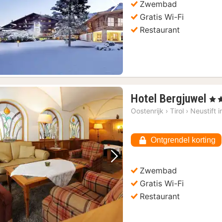
Zwembad
Vorige foto
Volgende foto
Gratis Wi-Fi
Restaurant
1
Hotel Bergjuwel
, 4 S
na
Oostenrijk
›
Tirol
›
Neustift i
va
11
Ontgrendel korting
€
Vorige foto
Volgende foto
Zwembad
Gratis Wi-Fi
Restaurant