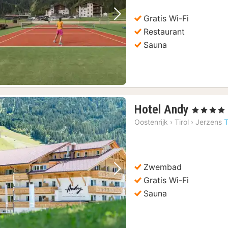
Gratis Wi-Fi
Vorige foto
Volgende foto
Restaurant
Sauna
1
Hotel Andy
, 4 Sterren
nacht
Oostenrijk
›
Tirol
›
Jerzens
T
vanaf
152,15
€
Zwembad
Vorige foto
Volgende foto
Gratis Wi-Fi
Sauna