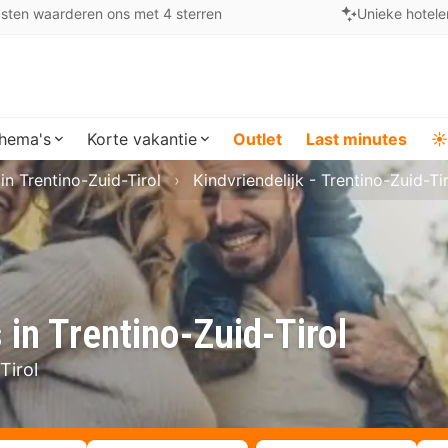
sten waarderen ons met 4 sterren
Unieke hotele
hema's
Korte vakantie
Outlet
Last minutes
☀️
in Trentino-Zuid-Tirol
Kindvriendelijk - Trentino-Zuid-Ti
 in Trentino-Zuid-Tirol
Tirol