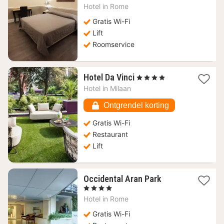
vanaf
Hotel in
Rome
48,80
€
Gratis Wi-Fi
Lift
Roomservice
1
Hotel Da Vinci
, 4 Sterren
nacht
Hotel in
Milaan
vanaf
54,43
Ontgrendel korting
€
Gratis Wi-Fi
Restaurant
Lift
1
Occidental Aran Park
nacht
, 4 Sterren
vanaf
Hotel in
Rome
47,76
€
Gratis Wi-Fi