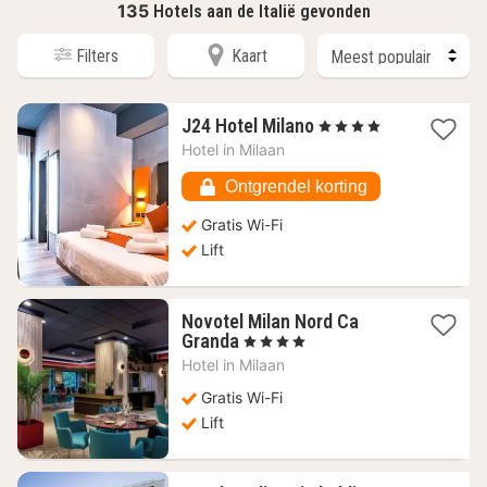
135
Hotels aan de Italië gevonden
Filters
Kaart
1
J24 Hotel Milano
, 4 Sterren
nacht
Hotel in
Milaan
vanaf
65,28
Ontgrendel korting
€
Gratis Wi-Fi
Lift
Novotel Milan Nord Ca
1
Granda
, 4 Sterren
nacht
Hotel in
Milaan
vanaf
43,08
Gratis Wi-Fi
€
Lift