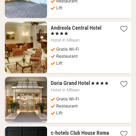
Restaurant
Lift
1
Andreola Central Hotel
nacht
, 4 Sterren
vanaf
Hotel in
Milaan
86,57
€
Gratis Wi-Fi
Restaurant
Lift
1
Doria Grand Hotel
, 4 Sterren
nacht
Hotel in
Milaan
vanaf
83,33
Gratis Wi-Fi
€
Restaurant
Lift
c-hotels Club House Roma