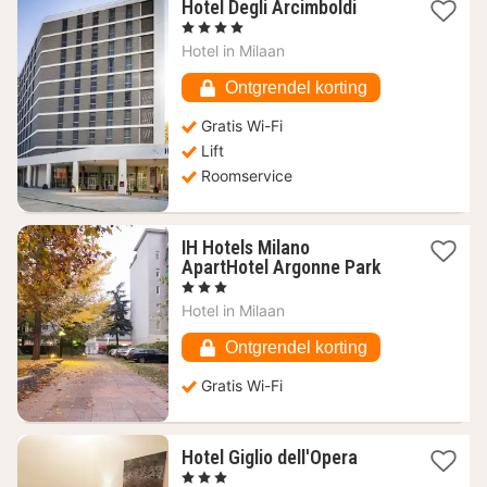
1
Hotel Degli Arcimboldi
nacht
, 4 Sterren
vanaf
Hotel in
Milaan
44,38
€
Ontgrendel korting
Gratis Wi-Fi
Lift
Roomservice
IH Hotels Milano
1
ApartHotel Argonne Park
nacht
, 3 Sterren
vanaf
Hotel in
Milaan
67,27
€
Ontgrendel korting
Gratis Wi-Fi
1
Hotel Giglio dell'Opera
nacht
, 3 Sterren