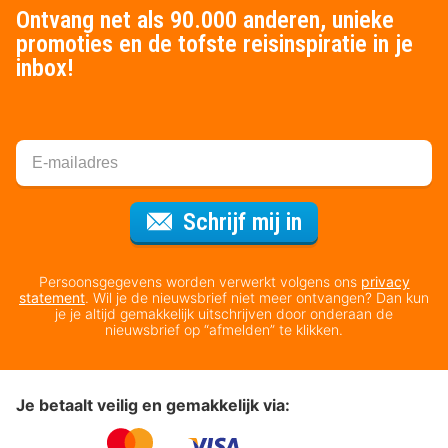
Ontvang net als 90.000 anderen, unieke
promoties en de tofste reisinspiratie in je
inbox!
Voor de nieuws
Schrijf mij in
Persoonsgegevens worden verwerkt volgens ons
privacy
statement
. Wil je de nieuwsbrief niet meer ontvangen? Dan kun
je je altijd gemakkelijk uitschrijven door onderaan de
nieuwsbrief op “afmelden” te klikken.
Je betaalt veilig en gemakkelijk via: