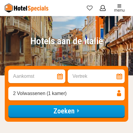
menu
Mijn
favorieten
Hotels aan de Italië
Aankomst
Vertrek
2 Volwassenen (1 kamer)
Zoeken