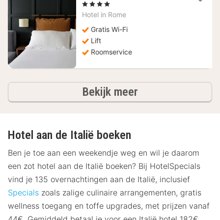
1
, 4 Sterren
nacht
Hotel in
Rome
vanaf
65,24
Gratis Wi-Fi
€
Lift
Roomservice
hotels
Bekijk meer
Hotel aan de Italië boeken
Ben je toe aan een weekendje weg en wil je daarom
een zot hotel aan de Italië boeken? Bij HotelSpecials
vind je 135 overnachtingen aan de Italië, inclusief
Specials
zoals zalige culinaire arrangementen, gratis
wellness toegang en toffe upgrades, met prijzen vanaf
44€. Gemiddeld betaal je voor een Italië hotel 182€