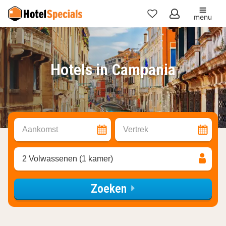
menu
Mijn
favorieten
Hotels in Campania
Aankomst
Vertrek
2 Volwassenen (1 kamer)
Zoeken