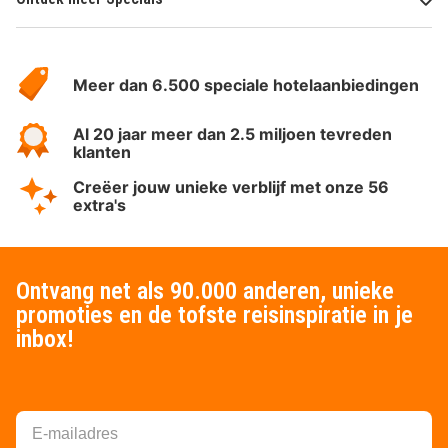
Over
HotelSpecials
Meer dan 6.500 speciale hotelaanbiedingen
Al 20 jaar meer dan 2.5 miljoen tevreden
klanten
Creëer jouw unieke verblijf met onze 56
extra's
Ontvang net als 90.000 anderen, unieke
promoties en de tofste reisinspiratie in je
inbox!