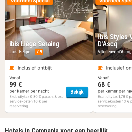
Voordeel Special
Voordeel Spec
Ibis Styles 
ibis Liège Seraing
D'Ascq
Luik, België
7.9
Villeneuve-d'Ascq, 
Inclusief ontbijt
Inclusief on
Vanaf
Vanaf
99 €
68 €
ibis Liège Seraing
per kamer per nacht
per kamer per na
Bekijk
Excl. citytax 0,80 € p.p.p.n. & excl.
Excl. citytax 1,76 € p.
servicekosten 10 € per
servicekosten 10 € 
reservering
reservering
Hotels in Campania voor een heerlijk