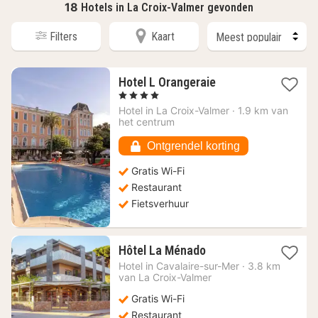
18
Hotels in La Croix-Valmer gevonden
Filters
Kaart
1
Hotel L Orangeraie
nacht
, 4 Sterren
vanaf
Hotel in
La Croix-Valmer
·
1.9 km van
229,73
het centrum
€
Ontgrendel korting
Gratis Wi-Fi
Restaurant
Fietsverhuur
1
Hôtel La Ménado
nacht
Hotel in
Cavalaire-sur-Mer
·
3.8 km
vanaf
van La Croix-Valmer
275,44
Gratis Wi-Fi
€
Restaurant