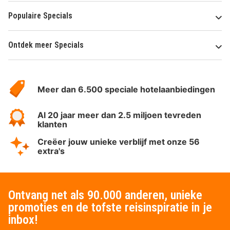
Populaire Specials
Ontdek meer Specials
Over
HotelSpecials
Meer dan 6.500 speciale hotelaanbiedingen
Al 20 jaar meer dan 2.5 miljoen tevreden
klanten
Creëer jouw unieke verblijf met onze 56
extra's
Ontvang net als 90.000 anderen, unieke
promoties en de tofste reisinspiratie in je
inbox!