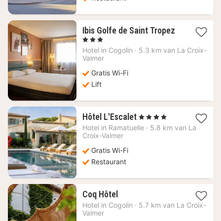
1
Ibis Golfe de Saint Tropez
nacht
, 3 Sterren
vanaf
Hotel in
Cogolin
·
5.3 km van La Croix-
183,36
Valmer
€
Gratis Wi-Fi
Lift
1
Hôtel L'Escalet
, 4 Sterren
nacht
Hotel in
Ramatuelle
·
5.8 km van La
vanaf
Croix-Valmer
430,64
Gratis Wi-Fi
€
Restaurant
1
Coq Hôtel
nacht
Hotel in
Cogolin
·
5.7 km van La Croix-
vanaf
Valmer
197,26