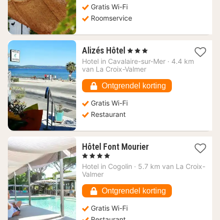
Gratis Wi-Fi
€
Roomservice
1
Alizés Hôtel
, 3 Sterren
nacht
Hotel in
Cavalaire-sur-Mer
·
4.4 km
vanaf
van La Croix-Valmer
195,48
€
Ontgrendel korting
Gratis Wi-Fi
Restaurant
1
Hôtel Font Mourier
nacht
, 4 Sterren
vanaf
Hotel in
Cogolin
·
5.7 km van La Croix-
355,68
Valmer
€
Ontgrendel korting
Gratis Wi-Fi
Restaurant