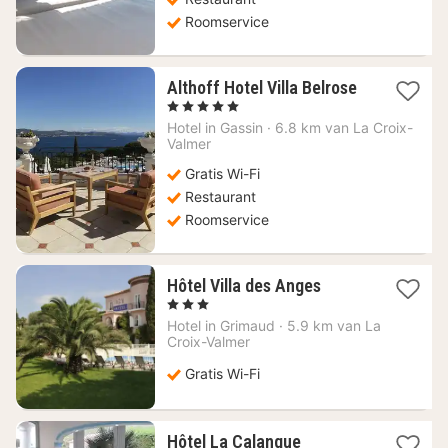
Roomservice
Althoff Hotel Villa Belrose
1
, 5 Sterren
nacht
Hotel in
Gassin
·
6.8 km van La Croix-
vanaf
Valmer
1534,10
Gratis Wi-Fi
€
Restaurant
Roomservice
1
Hôtel Villa des Anges
nacht
, 3 Sterren
vanaf
Hotel in
Grimaud
·
5.9 km van La
177,28
Croix-Valmer
€
Gratis Wi-Fi
1
Hôtel La Calanque