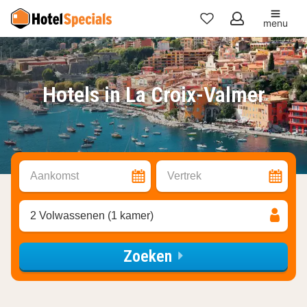
menu
Mijn
favorieten
Hotels in La Croix-Valmer
Aankomst
Vertrek
2 Volwassenen (1 kamer)
Zoeken