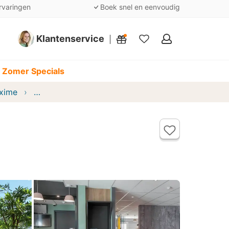
rvaringen
Boek snel en eenvoudig
Klantenservice
Mijn
favorieten
 Zomer Specials
axime
B&B HOTEL SAINTE MAXIME Golfe de St Tropez (