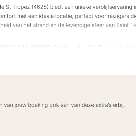
 Tropez (4628) biedt een unieke verblijfservaring in 
mfort met een ideale locatie, perfect voor reizigers 
eid van het strand en de levendige sfeer van Saint Trope
NTE MAXIME Golfe de St Tropez (4
n het centrum van Sainte Maxime, biedt het hotel ge
Het strand ligt op slechts 300 meter afstand, terwijl 
n ontspannen wandeling naar het Musée de la Tour Carr
ekende busverbindingen en voldoende parkeergelegenheid 
 meter
n van jouw boeking ook één van deze extra’s erbij.
eter
er