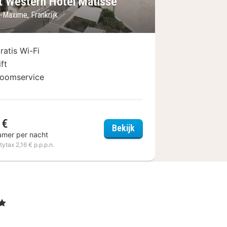
t Western Hotel Matisse
-Maxime, Frankrijk
ratis Wi-Fi
ift
oomservice
 €
Best Western Hotel Mati
Bekijk
amer per nacht
itytax 2,16 € p.p.p.n.
ren