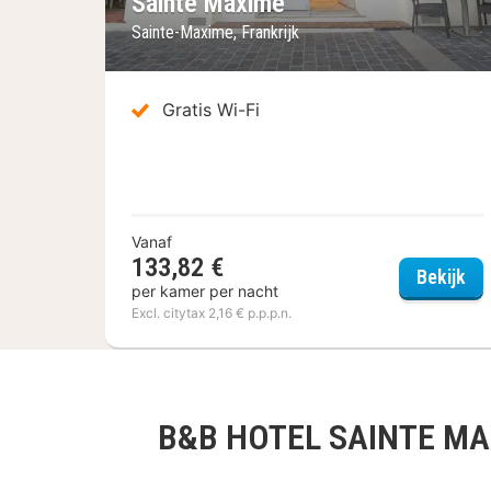
Sainte Maxime
Sainte-Maxime, Frankrijk
Gratis Wi-Fi
Vanaf
133,82 €
BRI
Bekijk
per kamer per nacht
Excl. citytax 2,16 € p.p.p.n.
B&B HOTEL SAINTE MAX