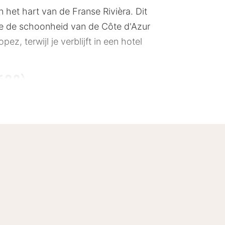
het hart van de Franse Rivièra. Dit
die de schoonheid van de Côte d'Azur
z, terwijl je verblijft in een hotel
628)
makkelijke toegang tot de charmante
de beroemde haven van Saint Tropez
ée, slechts 500 meter verderop. Voor
bij het hotel.