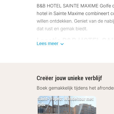
B&B HOTEL SAINTE MAXIME Golfe de St
hotel in Sainte Maxime combineert co
willen ontdekken. Geniet van de nabijh
dat rust en gemak biedt.
Locatie B&B HOTEL SAI
Lees meer
Gelegen op een steenworp afstand va
winkels en restaurants van de stad. 
op 15 kilometer ligt. Geniet van ee
wie verder wil reizen, zijn er uitst
Creëer jouw unieke verblijf
Strand van Sainte Maxime: 300
Boek gemakkelijk tijdens het afronde
Musée de la Tour Carrée: 500 m
Saint-Tropez: Wandeltour met
Golf de Saint Tropez: 10 kilomet
gids
Port Grimaud: 12 kilometer
Saint Tropez: 15 kilometer