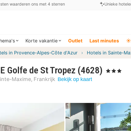
sten waarderen ons met 4 sterren
Unieke hotele
hema's
Korte vakantie
Outlet
Last minutes
☀️
tels in Provence-Alpes-Côte d'Azur
Hotels in Sainte-M
Golfe de St Tropez (4628)
, 3 Sterren
inte-Maxime
Frankrijk
Bekijk op kaart