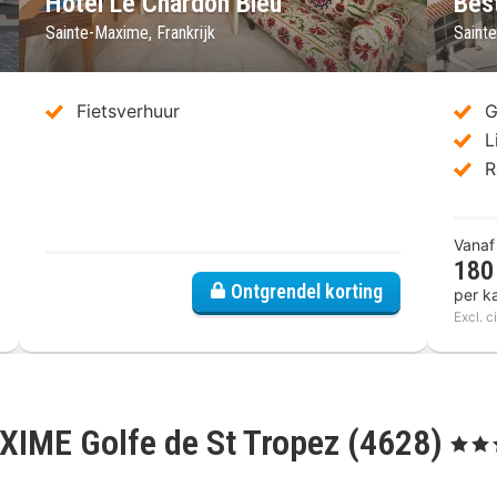
Hôtel Le Chardon Bleu
Bes
Sainte-Maxime, Frankrijk
Sainte
Fietsverhuur
G
L
R
Vanaf
180
T HOTEL Confort Le Revest Sainte Maxime
Ontgrendel korting
per k
Excl. c
IME Golfe de St Tropez (4628)
, 3 Ster