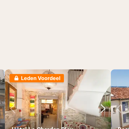
Leden Voordeel
lgende foto
Vorige foto
Volgende 
Vo