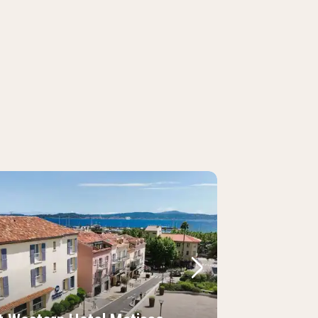
foto
rige foto
Volgende foto