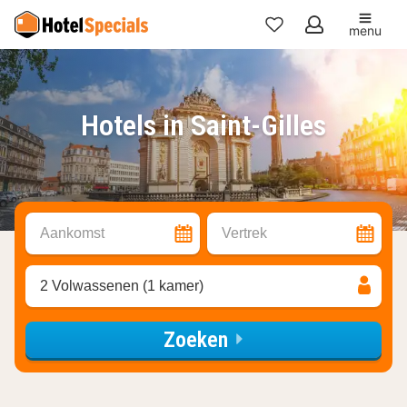
menu
Mijn
favorieten
Hotels in Saint-Gilles
Aankomst
Vertrek
2 Volwassenen (1 kamer)
Zoeken