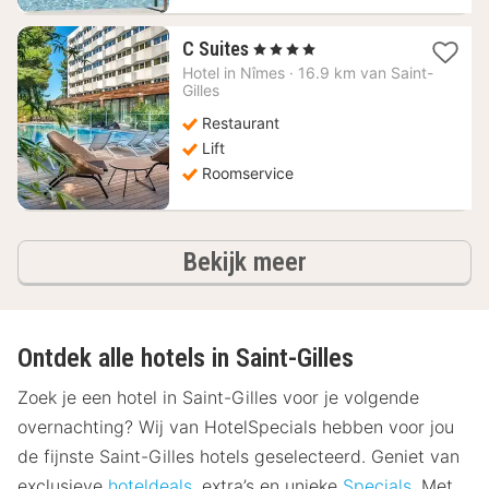
1
C Suites
, 4 Sterren
nacht
Hotel in
Nîmes
·
16.9 km van Saint-
vanaf
Gilles
82,64
Restaurant
€
Lift
Roomservice
hotels
Bekijk meer
Ontdek alle hotels in Saint-Gilles
Zoek je een hotel in Saint-Gilles voor je volgende
overnachting? Wij van HotelSpecials hebben voor jou
de fijnste Saint-Gilles hotels geselecteerd. Geniet van
exclusieve
hoteldeals
, extra’s en unieke
Specials
. Met