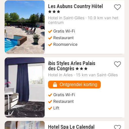
Les Aubuns Country Hôtel
1
, 3 Sterren
nacht
Hotel in
Saint-Gilles
·
10.9 km van het
vanaf
centrum
118,43
Gratis Wi-Fi
€
Restaurant
Roomservice
ibis Styles Arles Palais
1
des Congrès
, 3 Sterren
nacht
Hotel in
Arles
·
15 km van Saint-Gilles
vanaf
76,14
Ontgrendel korting
€
Gratis Wi-Fi
Restaurant
Lift
1
Hotel Spa Le Calendal