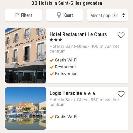
33
Hotels in Saint-Gilles gevonden
Filters
Kaart
Hotel Restaurant Le Cours
1
, 3 Sterren
nacht
Hotel in
Saint-Gilles
·
400 m van het
vanaf
centrum
61,89
Gratis Wi-Fi
€
Restaurant
Fietsverhuur
1
Logis Héraclée
, 3 Sterren
nacht
Hotel in
Saint-Gilles
·
550 m van het
vanaf
centrum
39,99
€
Gratis Wi-Fi