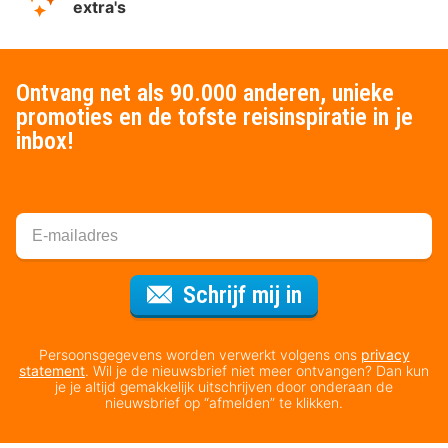
extra's
Ontvang net als 90.000 anderen, unieke
promoties en de tofste reisinspiratie in je
inbox!
Voor de nieuws
Schrijf mij in
Persoonsgegevens worden verwerkt volgens ons
privacy
statement
. Wil je de nieuwsbrief niet meer ontvangen? Dan kun
je je altijd gemakkelijk uitschrijven door onderaan de
nieuwsbrief op “afmelden” te klikken.