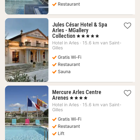
Restaurant
Jules César Hotel & Spa
Arles - MGallery
1
Collection
, 5 Sterren
nacht
Hotel in
Arles
·
15.6 km van Saint-
vanaf
Gilles
184,71
Gratis Wi-Fi
€
Restaurant
Sauna
Mercure Arles Centre
1
Arenes
, 4 Sterren
nacht
Hotel in
Arles
·
15.6 km van Saint-
vanaf
Gilles
136,50
Gratis Wi-Fi
€
Restaurant
Lift