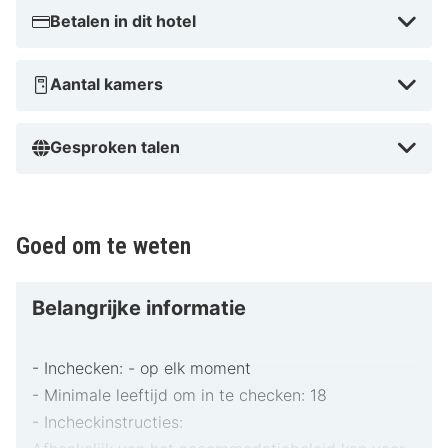
schilderachtige omgeving, perfect voor koppels. Voor
Betalen in dit hotel
een betaalbare vakantie is dit hotel een geweldige
keuze, met comfortabele accommodatie dicht bij de
Aantal kamers
topattracties van Nîmes. Waarom wachten? Boek je
verblijf vandaag nog en ervaar alles wat B&B HOTEL
Gesproken talen
Nîmes Centre te bieden heeft!
Goed om te weten
Belangrijke informatie
- Inchecken: - op elk moment
- Minimale leeftijd om in te checken: 18
- Incheckinstructies: