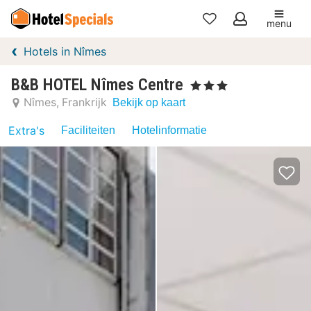
menu
Mijn
Hotels in Nîmes
favorieten
B&B HOTEL Nîmes Centre
, 3 Sterren
Nîmes
Frankrijk
Bekijk op kaart
Extra's
Faciliteiten
Hotelinformatie