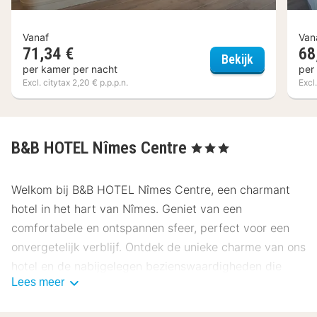
Vanaf
Van
71,34 €
68
Appart'hôtel
Bekijk
per kamer per nacht
per
Excl. citytax 2,20 € p.p.p.n.
Excl.
B&B HOTEL Nîmes Centre
, 3 Sterren
Welkom bij B&B HOTEL Nîmes Centre, een charmant
hotel in het hart van Nîmes. Geniet van een
comfortabele en ontspannen sfeer, perfect voor een
onvergetelijk verblijf. Ontdek de unieke charme van ons
hotel en de nabijgelegen bezienswaardigheden die
Lees meer
deze locatie zo bijzonder maken.
Locatie B&B HOTEL Nîmes Centre