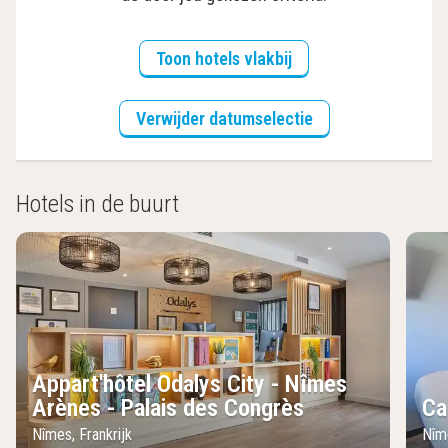
Toon hotels vlakbij
Verwijder datumselectie
Hotels in de buurt
Appart'hôtel Odalys City - Nîmes
Arènes - Palais des Congrès
Ca
Nîmes, Frankrijk
Nîme