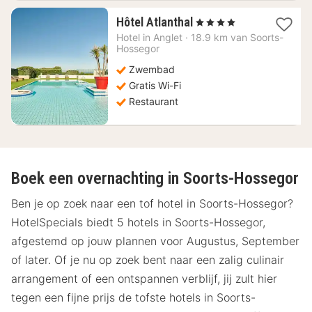
1
Hôtel Atlanthal
, 4 Sterren
nacht
Hotel in
Anglet
·
18.9 km van Soorts-
vanaf
Hossegor
229
Zwembad
€
Gratis Wi-Fi
Restaurant
Boek een overnachting in Soorts-Hossegor
Ben je op zoek naar een tof hotel in Soorts-Hossegor?
HotelSpecials biedt 5 hotels in Soorts-Hossegor,
afgestemd op jouw plannen voor Augustus, September
of later. Of je nu op zoek bent naar een zalig culinair
arrangement of een ontspannen verblijf, jij zult hier
tegen een fijne prijs de tofste hotels in Soorts-