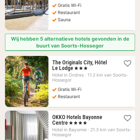
Gratis Wi-Fi
Restaurant
Sauna
Wij hebben 5 alternatieve hotels gevonden in de
buurt van Soorts-Hossegor
The Originals City, Hôtel
1
Le Lodge
, 3 Sterren
nacht
Hotel in
Ondres
·
11.2 km van Soorts-
vanaf
Hossegor
142,21
Gratis Wi-Fi
€
Restaurant
OKKO Hotels Bayonne
1
Centre
, 4 Sterren
nacht
Hotel in
Bayonne
·
21.3 km van Soorts-
vanaf
Hossegor
138,11