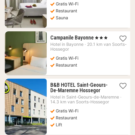
Gratis Wi-Fi
€
Restaurant
Sauna
1
Campanile Bayonne
, 3 Sterren
nacht
Hotel in
Bayonne
·
20.1 km van Soorts-
vanaf
Hossegor
112,28
Gratis Wi-Fi
€
Restaurant
B&B HOTEL Saint-Geours-
1
De-Maremne Hossegor
nacht
Hotel in
Saint-Geours-de-Maremne
·
vanaf
14.3 km van Soorts-Hossegor
113,64
Gratis Wi-Fi
€
Restaurant
Lift