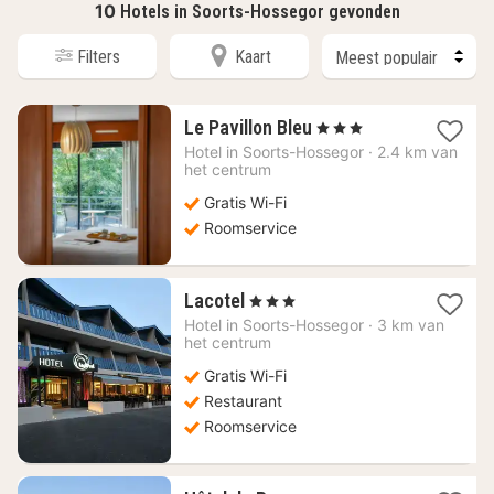
10
Hotels in Soorts-Hossegor gevonden
Filters
Kaart
1
Le Pavillon Bleu
, 3 Sterren
nacht
Hotel in
Soorts-Hossegor
·
2.4 km van
vanaf
het centrum
316,36
Gratis Wi-Fi
€
Roomservice
1
Lacotel
, 3 Sterren
nacht
Hotel in
Soorts-Hossegor
·
3 km van
vanaf
het centrum
303,18
Gratis Wi-Fi
€
Restaurant
Roomservice