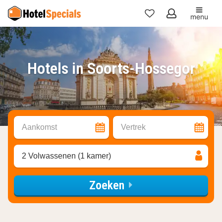
menu
Mijn
favorieten
Hotels in Soorts-Hossegor
Aankomst
Vertrek
2 Volwassenen (1 kamer)
Zoeken