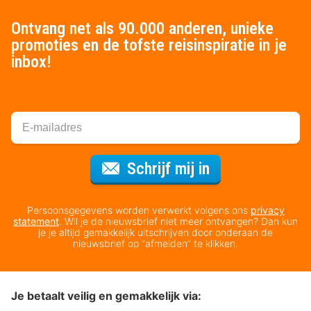
Ontvang net als 90.000 anderen, unieke
promoties en de tofste reisinspiratie in je
inbox!
Voor de nieuws
Schrijf mij in
Persoonsgegevens worden verwerkt volgens ons
privacy
statement
. Wil je de nieuwsbrief niet meer ontvangen? Dan kun
je je altijd gemakkelijk uitschrijven door onderaan de
nieuwsbrief op “afmelden” te klikken.
Je betaalt veilig en gemakkelijk via: