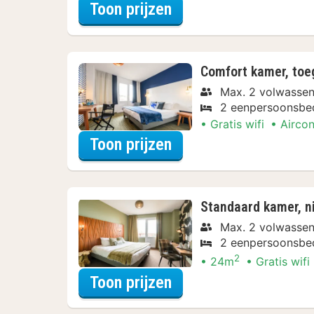
voor Comfort kamer, 
Toon prijzen
Comfort kamer, toeg
Max. 2 volwasse
2 eenpersoonsbe
Gratis wifi
Aircon
voor Comfort kamer, t
Toon prijzen
Standaard kamer, ni
Max. 2 volwasse
2 eenpersoonsbe
2
24m
Gratis wifi
voor Standaard kamer,
Toon prijzen