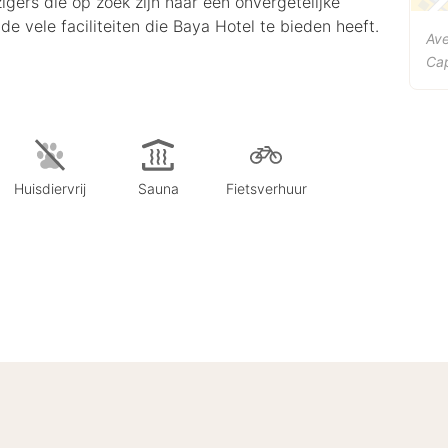
zigers die op zoek zijn naar een onvergetelijke
de vele faciliteiten die Baya Hotel te bieden heeft.
Ave
Ca
Huisdiervrij
Sauna
Fietsverhuur