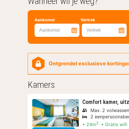
Wanneer wil je weg?
Aankomst
Vertrek
Aankomst
Vertrek
Ontgrendel exclusieve kortingen
Kamers
Comfort kamer, uit
Max. 2 volwasse
2 eenpersoonsbe
2
24m
Gratis wifi