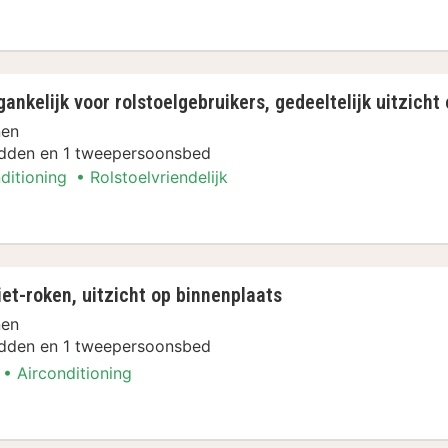
uitzicht op binnenplaats, op benedenverdiepin
ankelijk voor rolstoelgebruikers, gedeeltelijk uitzicht
nen
dden en 1 tweepersoonsbed
ditioning
Rolstoelvriendelijk
oegankelijk voor rolstoelgebruikers, gedeeltel
et-roken, uitzicht op binnenplaats
nen
dden en 1 tweepersoonsbed
Airconditioning
 niet-roken, uitzicht op binnenplaats