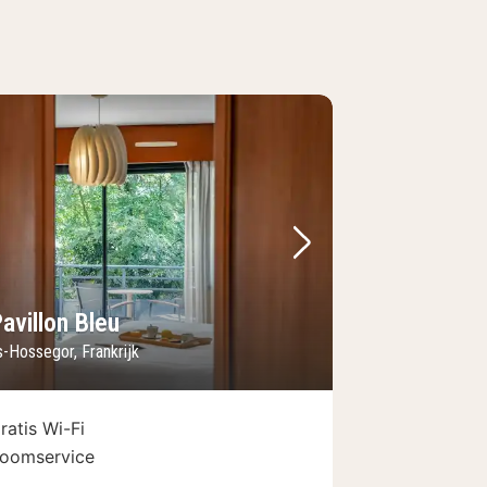
foto
rige foto
Volgende foto
avillon Bleu
-Hossegor, Frankrijk
ratis Wi-Fi
oomservice