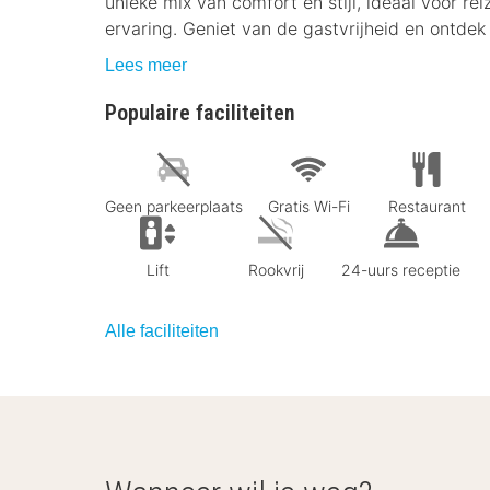
unieke mix van comfort en stijl, ideaal voor rei
ervaring. Geniet van de gastvrijheid en ontdek 
Lees meer
Populaire faciliteiten
Geen parkeerplaats
Gratis Wi-Fi
Restaurant
Lift
Rookvrij
24-uurs receptie
Alle faciliteiten