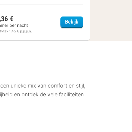
,36 €
Le Pavillon Bleu
Bekijk
amer per nacht
itytax 1,45 € p.p.p.n.
een unieke mix van comfort en stijl,
jheid en ontdek de vele faciliteiten
enswaardigheden. Het centrum ligt op