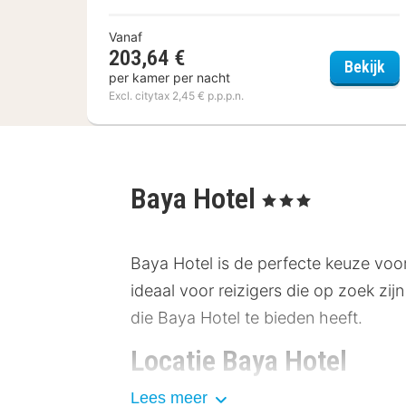
Vanaf
203,64 €
Hô
Bekijk
per kamer per nacht
Excl. citytax 2,45 € p.p.p.n.
Baya Hotel
, 3 Sterren
Baya Hotel is de perfecte keuze voor 
ideaal voor reizigers die op zoek zijn
die Baya Hotel te bieden heeft.
Locatie Baya Hotel
Lees meer
Gelegen in het hart van , biedt Baya