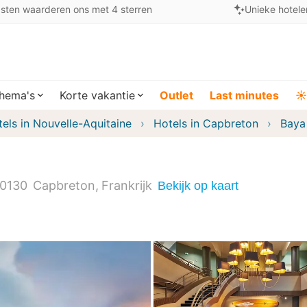
sten waarderen ons met 4 sterren
Unieke hotele
hema's
Korte vakantie
Outlet
Last minutes
☀️
els in Nouvelle-Aquitaine
Hotels in Capbreton
Baya
0130
Capbreton
Frankrijk
Bekijk op kaart