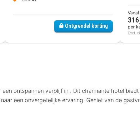
Vanaf
316
tel Océan
Ontgrendel korting
per k
Excl. c
een ontspannen verblijf in . Dit charmante hotel biedt 
 naar een onvergetelijke ervaring. Geniet van de gastvri
 Hotel gemakkelijke toegang tot de belangrijkste bezi