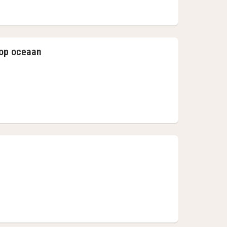
g
 op oceaan
ijk uitzicht op oceaan