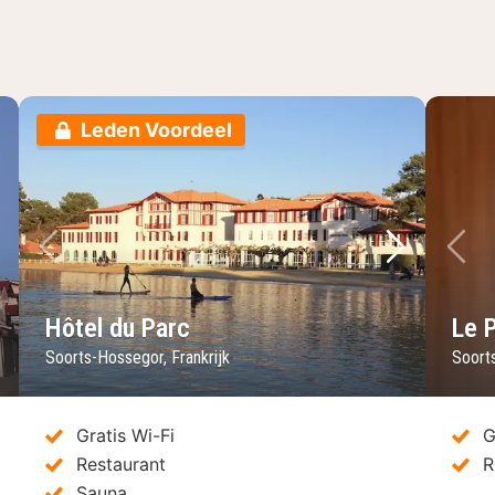
Leden Voordeel
lgende foto
Vorige foto
Volgende 
Vo
Hôtel du Parc
Le P
Soorts-Hossegor, Frankrijk
Soorts
Gratis Wi-Fi
G
Restaurant
R
Sauna