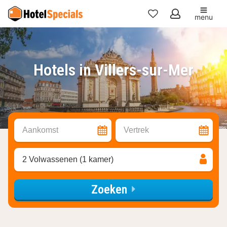
menu
Mijn
favorieten
Hotels in Villers-sur-Mer
Aankomst
Vertrek
2 Volwassenen (1 kamer)
Zoeken