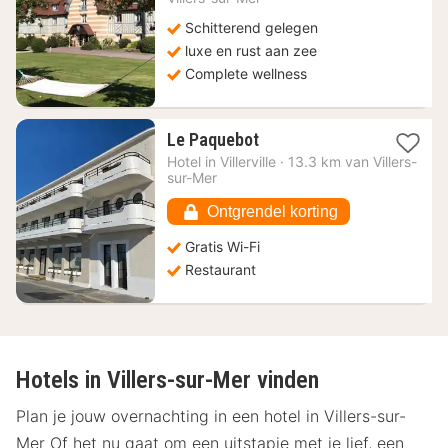
Schitterend gelegen
luxe en rust aan zee
Complete wellness
1
Le Paquebot
nacht
Hotel in
Villerville
·
13.3 km van Villers-
vanaf
sur-Mer
226,11
€
Ontgrendel korting
Gratis Wi-Fi
Restaurant
Hotels in Villers-sur-Mer vinden
Plan je jouw overnachting in een hotel in Villers-sur-
Mer Of het nu gaat om een uitstapje met je lief, een