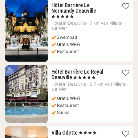
Hôtel Barrière Le
1
Normandy Deauville
nacht
, 5 Sterren
vanaf
Hotel in
Deauville
·
7 km van Villers-
663,87
sur-Mer
€
Zwembad
Gratis Wi-Fi
Restaurant
Hôtel Barrière Le Royal
1
Deauville
, 5 Sterren
nacht
Hotel in
Deauville
·
6.7 km van Villers-
vanaf
sur-Mer
462,73
Gratis Wi-Fi
€
Restaurant
Sauna
1
Villa Odette
, 4 Sterren
nacht