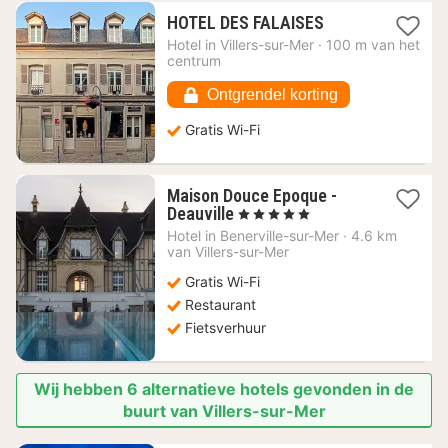
1
HOTEL DES FALAISES
nacht
Hotel in
Villers-sur-Mer
·
100 m van het
vanaf
centrum
82,45
€
Ontgrendel korting
Gratis Wi-Fi
Maison Douce Epoque -
1
Deauville
, 5 Sterren
nacht
Hotel in
Benerville-sur-Mer
·
4.6 km
vanaf
van Villers-sur-Mer
458,60
Gratis Wi-Fi
€
Restaurant
Fietsverhuur
Wij hebben 6 alternatieve hotels gevonden in de
buurt van Villers-sur-Mer