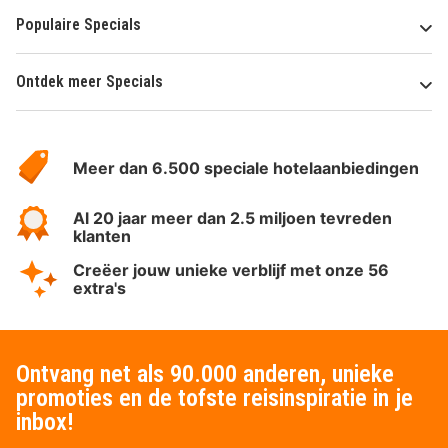
Populaire Specials
Ontdek meer Specials
Over
HotelSpecials
Meer dan 6.500 speciale hotelaanbiedingen
Al 20 jaar meer dan 2.5 miljoen tevreden
klanten
Creëer jouw unieke verblijf met onze 56
extra's
Ontvang net als 90.000 anderen, unieke
promoties en de tofste reisinspiratie in je
inbox!