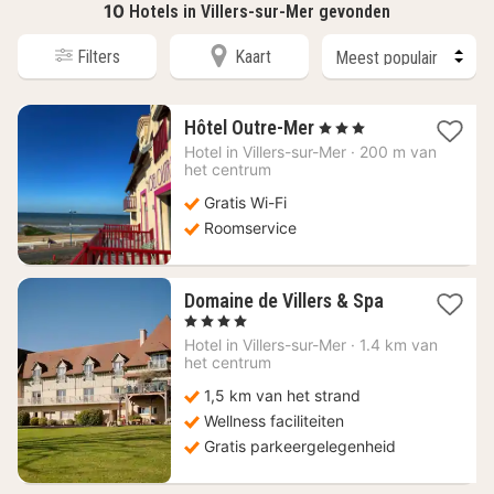
10
Hotels in Villers-sur-Mer gevonden
Filters
Kaart
1
Hôtel Outre-Mer
, 3 Sterren
nacht
Hotel in
Villers-sur-Mer
·
200 m van
vanaf
het centrum
178,62
Gratis Wi-Fi
€
Roomservice
1
Domaine de Villers & Spa
nacht
, 4 Sterren
vanaf
Hotel in
Villers-sur-Mer
·
1.4 km van
218,50
het centrum
€
1,5 km van het strand
Wellness faciliteiten
Gratis parkeergelegenheid