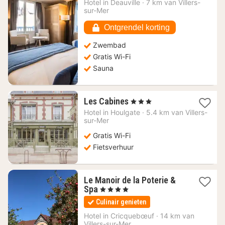
Hotel in
Deauville
·
7 km van Villers-
vanaf
sur-Mer
238,25
€
Ontgrendel korting
Zwembad
Gratis Wi-Fi
Sauna
1
Les Cabines
, 3 Sterren
nacht
Hotel in
Houlgate
·
5.4 km van Villers-
vanaf
sur-Mer
100
Gratis Wi-Fi
€
Fietsverhuur
Le Manoir de la Poterie &
1
Spa
, 4 Sterren
nacht
Culinair genieten
vanaf
201
Hotel in
Cricquebœuf
·
14 km van
Villers-sur-Mer
€