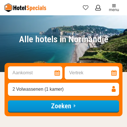
menu
Mijn
favorieten
Alle hotels in Normandië
Aankomst
Vertrek
2 Volwassenen (1 kamer)
Zoeken