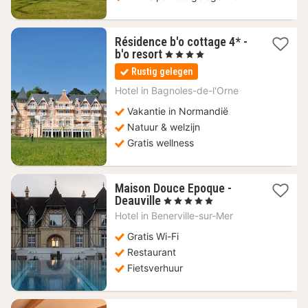
Résidence b'o cottage 4* -
1
b'o resort
, 4 Sterren
nacht
Rustig gelegen
vanaf
79,80
Hotel in
Bagnoles-de-l'Orne
€
Vakantie in Normandië
Natuur & welzijn
Gratis wellness
Maison Douce Epoque -
1
Deauville
, 5 Sterren
nacht
Hotel in
Benerville-sur-Mer
vanaf
458,60
Gratis Wi-Fi
€
Restaurant
Fietsverhuur