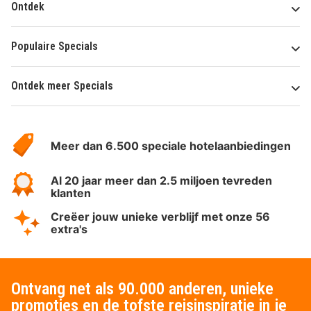
Ontdek
Populaire Specials
Ontdek meer Specials
Over
HotelSpecials
Meer dan 6.500 speciale hotelaanbiedingen
Al 20 jaar meer dan 2.5 miljoen tevreden
klanten
Creëer jouw unieke verblijf met onze 56
extra's
Ontvang net als 90.000 anderen, unieke
promoties en de tofste reisinspiratie in je