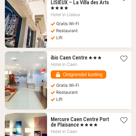
LISIEUX – La Villa des Arts
1
, 4 Sterren
nacht
Hotel in
Lisieux
vanaf
70,10
Gratis Wi-Fi
€
Restaurant
Lift
1
ibis Caen Centre
, 3 Sterren
nacht
Hotel in
Caen
vanaf
129,14
Ontgrendel korting
€
Gratis Wi-Fi
Restaurant
Lift
Mercure Caen Centre Port
1
de Plaisance
, 4 Sterren
nacht
Hotel in
Caen
vanaf