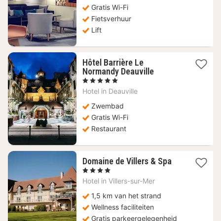
113,40
Gratis Wi-Fi
€
Fietsverhuur
Lift
Hôtel Barrière Le
1
Normandy Deauville
nacht
, 5 Sterren
vanaf
Hotel in
Deauville
663,87
€
Zwembad
Gratis Wi-Fi
Restaurant
1
Domaine de Villers & Spa
nacht
, 4 Sterren
vanaf
Hotel in
Villers-sur-Mer
218,50
€
1,5 km van het strand
Wellness faciliteiten
Gratis parkeergelegenheid