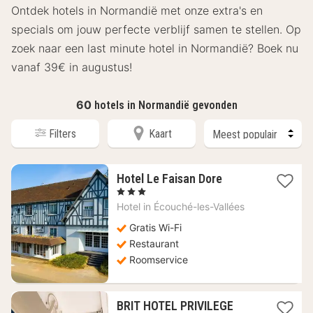
Ontdek hotels in Normandië met onze extra's en
specials om jouw perfecte verblijf samen te stellen. Op
zoek naar een last minute hotel in Normandië? Boek nu
vanaf 39€ in augustus!
60
hotels in Normandië gevonden
Filters
Kaart
1
Hotel Le Faisan Dore
nacht
, 3 Sterren
vanaf
Hotel in
Écouché-les-Vallées
94,22
€
Gratis Wi-Fi
Restaurant
Roomservice
BRIT HOTEL PRIVILEGE