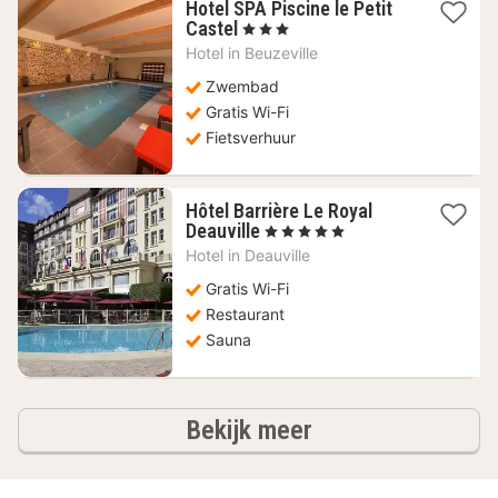
Hotel SPA Piscine le Petit
1
Castel
, 3 Sterren
nacht
Hotel in
Beuzeville
vanaf
85,90
Zwembad
€
Gratis Wi-Fi
Fietsverhuur
Hôtel Barrière Le Royal
1
Deauville
, 5 Sterren
nacht
Hotel in
Deauville
vanaf
462,73
Gratis Wi-Fi
€
Restaurant
Sauna
hotels
Bekijk meer