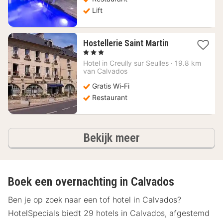
Lift
1
Hostellerie Saint Martin
nacht
, 3 Sterren
vanaf
Hotel in
Creully sur Seulles
·
19.8 km
76,32
van Calvados
€
Gratis Wi-Fi
Restaurant
hotels
Bekijk meer
Boek een overnachting in Calvados
Ben je op zoek naar een tof hotel in Calvados?
HotelSpecials biedt 29 hotels in Calvados, afgestemd