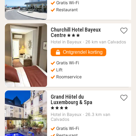
Gratis Wi-Fi
€
Restaurant
Churchill Hotel Bayeux
1
Centre
, 3 Sterren
nacht
Hotel in
Bayeux
·
26 km van Calvados
vanaf
167,72
Ontgrendel korting
€
Gratis Wi-Fi
Lift
Roomservice
Grand Hôtel du
1
Luxembourg & Spa
nacht
, 4 Sterren
vanaf
Hotel in
Bayeux
·
26.3 km van
198,07
Calvados
€
Gratis Wi-Fi
Restaurant