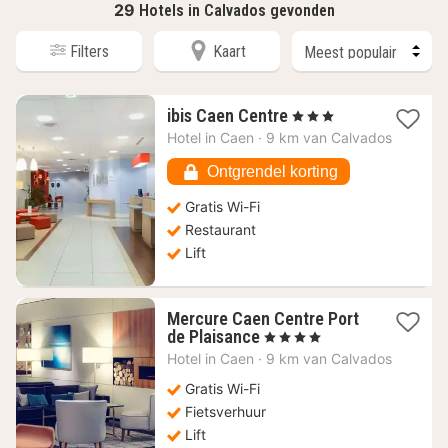
29
Hotels in Calvados gevonden
Filters
Kaart
1
ibis Caen Centre
, 3 Sterren
nacht
Hotel in
Caen
·
9 km van Calvados
vanaf
130,93
Ontgrendel korting
€
Gratis Wi-Fi
Restaurant
Lift
Mercure Caen Centre Port
1
de Plaisance
, 4 Sterren
nacht
Hotel in
Caen
·
9 km van Calvados
vanaf
102,38
Gratis Wi-Fi
€
Fietsverhuur
Lift