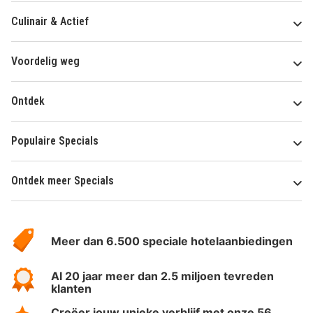
Culinair & Actief
Voordelig weg
Ontdek
Populaire Specials
Ontdek meer Specials
Over
HotelSpecials
Meer dan 6.500 speciale hotelaanbiedingen
Al 20 jaar meer dan 2.5 miljoen tevreden
klanten
Creëer jouw unieke verblijf met onze 56