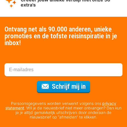
extra's
Ontvang net als 90.000 anderen, unieke
promoties en de tofste reisinspiratie in je
inbox!
Voor de nieuws
Schrijf mij in
Persoonsgegevens worden verwerkt volgens ons
privacy
statement
. Wil je de nieuwsbrief niet meer ontvangen? Dan kun
je je altijd gemakkelijk uitschrijven door onderaan de
nieuwsbrief op “afmelden” te klikken.