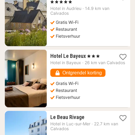
nacht
, 5 Sterren
vanaf
Hotel in
Audrieu
·
14.9 km van
335,72
Calvados
€
Gratis Wi-Fi
Restaurant
Fietsverhuur
1
Hotel Le Bayeux
, 3 Sterren
nacht
Hotel in
Bayeux
·
26 km van Calvados
vanaf
128,27
Ontgrendel korting
€
Gratis Wi-Fi
Restaurant
Fietsverhuur
1
Le Beau Rivage
nacht
Hotel in
Luc-sur-Mer
·
22.7 km van
vanaf
Calvados
112,90