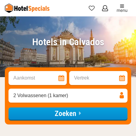
menu
Mijn
favorieten
Hotels in Calvados
Aankomst
Vertrek
2 Volwassenen (1 kamer)
Zoeken