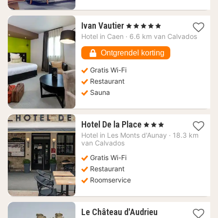
1
Ivan Vautier
, 5 Sterren
nacht
Hotel in
Caen
·
6.6 km van Calvados
vanaf
116,18
Ontgrendel korting
€
Gratis Wi-Fi
Restaurant
Sauna
1
Hotel De la Place
, 3 Sterren
nacht
Hotel in
Les Monts d'Aunay
·
18.3 km
vanaf
van Calvados
81,82
Gratis Wi-Fi
€
Restaurant
Roomservice
1
Le Château d'Audrieu