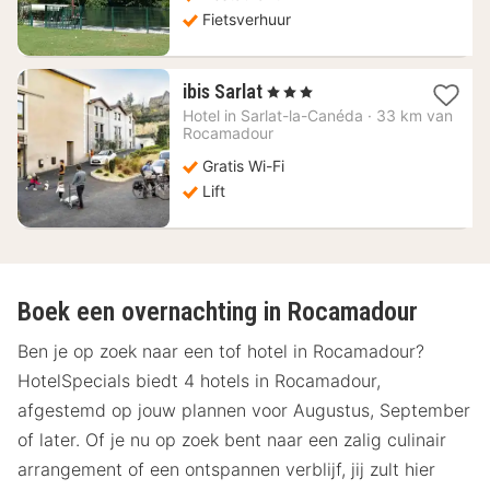
Fietsverhuur
1
ibis Sarlat
, 3 Sterren
nacht
Hotel in
Sarlat-la-Canéda
·
33 km van
vanaf
Rocamadour
127,64
Gratis Wi-Fi
€
Lift
Boek een overnachting in Rocamadour
Ben je op zoek naar een tof hotel in Rocamadour?
HotelSpecials biedt 4 hotels in Rocamadour,
afgestemd op jouw plannen voor Augustus, September
of later. Of je nu op zoek bent naar een zalig culinair
arrangement of een ontspannen verblijf, jij zult hier