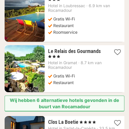
vanaf
Hotel in
Loubressac
·
6.9 km van
143
Rocamadour
€
Gratis Wi-Fi
Restaurant
Roomservice
1
Le Relais des Gourmands
nacht
, 3 Sterren
vanaf
Hotel in
Gramat
·
8.7 km van
132,85
Rocamadour
€
Gratis Wi-Fi
Restaurant
Wij hebben 6 alternatieve hotels gevonden in de
buurt van Rocamadour
1
Clos La Boetie
, 4 Sterren
nacht
Hotel in
Sarlat-la-Canéda
·
33.5 km