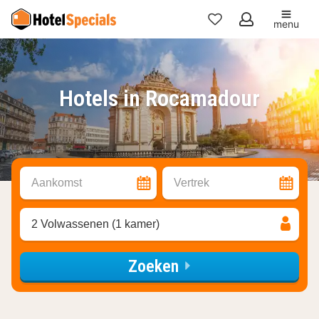
menu
Mijn
favorieten
Hotels in Rocamadour
Aankomst
Vertrek
2 Volwassenen (1 kamer)
Zoeken