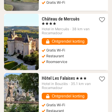
Gratis Wi-Fi
€
1
Château de Mercuès
nacht
, 4 Sterren
vanaf
Hotel in
Mercuès
·
38 km van
557,45
Rocamadour
€
Ontgrendel korting
Gratis Wi-Fi
Restaurant
Roomservice
1
Hôtel Les Falaises
, 3 Sterren
nacht
Hotel in
Bouziès
·
35.1 km van
vanaf
Rocamadour
111,20
€
Ontgrendel korting
Gratis Wi-Fi
Restaurant