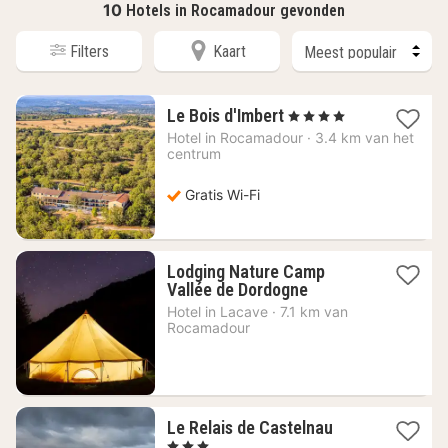
10
Hotels in Rocamadour gevonden
Filters
Kaart
1
Le Bois d'Imbert
, 4 Sterren
nacht
Hotel in
Rocamadour
·
3.4 km van het
vanaf
centrum
117,94
€
Gratis Wi-Fi
Lodging Nature Camp
1
Vallée de Dordogne
nacht
Hotel in
Lacave
·
7.1 km van
vanaf
Rocamadour
93,50
€
1
Le Relais de Castelnau
nacht
, 3 Sterren