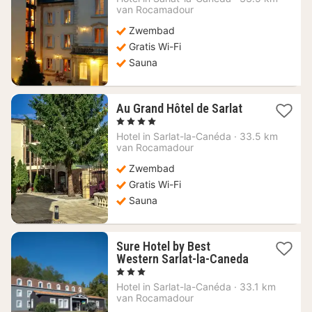
vanaf
van Rocamadour
199,95
Zwembad
€
Gratis Wi-Fi
Sauna
1
Au Grand Hôtel de Sarlat
nacht
, 4 Sterren
vanaf
Hotel in
Sarlat-la-Canéda
·
33.5 km
179,09
van Rocamadour
€
Zwembad
Gratis Wi-Fi
Sauna
Sure Hotel by Best
Western Sarlat-la-Caneda
1
, 3 Sterren
nacht
Hotel in
Sarlat-la-Canéda
·
33.1 km
vanaf
van Rocamadour
90,26