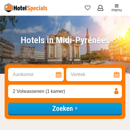
menu
Mijn
favorieten
Hotels in Midi-Pyrénées
Aankomst
Vertrek
2 Volwassenen (1 kamer)
Zoeken