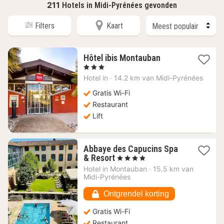
211
Hotels in Midi-Pyrénées gevonden
Filters
Kaart
1
Hôtel ibis Montauban
nacht
, 3 Sterren
vanaf
Hotel in
·
14.2 km van Midi-Pyrénées
72,46
€
Gratis Wi-Fi
Restaurant
Lift
Abbaye des Capucins Spa
1
& Resort
, 4 Sterren
nacht
Hotel in
Montauban
·
15.5 km van
vanaf
Midi-Pyrénées
103,24
€
Ontgrendel korting
Gratis Wi-Fi
Restaurant