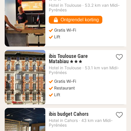
vanaf
Hotel in
Toulouse
·
53.2 km van Midi-
67,12
Pyrénées
€
Ontgrendel korting
Gratis Wi-Fi
Lift
ibis Toulouse Gare
1
Matabiau
, 3 Sterren
nacht
Hotel in
Toulouse
·
53.1 km van Midi-
vanaf
Pyrénées
71,78
Gratis Wi-Fi
€
Restaurant
Lift
1
ibis budget Cahors
nacht
Hotel in
Cahors
·
43 km van Midi-
vanaf
Pyrénées
49,58