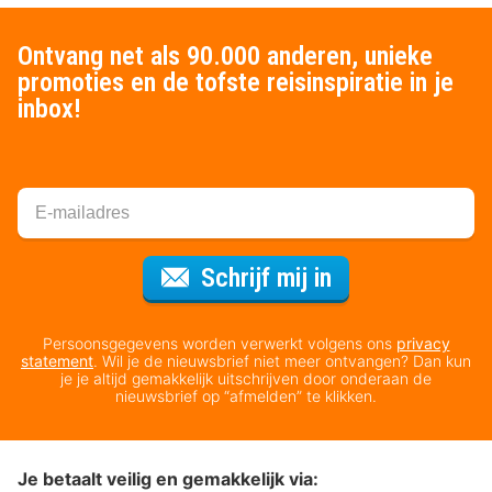
Ontvang net als 90.000 anderen, unieke
promoties en de tofste reisinspiratie in je
inbox!
Voor de nieuws
Schrijf mij in
Persoonsgegevens worden verwerkt volgens ons
privacy
statement
. Wil je de nieuwsbrief niet meer ontvangen? Dan kun
je je altijd gemakkelijk uitschrijven door onderaan de
nieuwsbrief op “afmelden” te klikken.
Je betaalt veilig en gemakkelijk via: