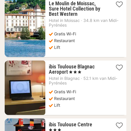
Le Moulin de Moissac,
Sure Hotel Collection by
1
Best Western
nacht
Hotel in
Moissac
·
34.8 km van Midi-
vanaf
Pyrénées
89,25
Gratis Wi-Fi
€
Restaurant
Lift
ibis Toulouse Blagnac
1
Aeroport
, 3 Sterren
nacht
Hotel in
Blagnac
·
52.1 km van Midi-
vanaf
Pyrénées
62,34
Gratis Wi-Fi
€
Restaurant
Lift
1
ibis Toulouse Centre
nacht
, 3 Sterren