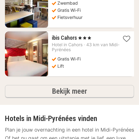
Zwembad
€
Gratis Wi-Fi
Fietsverhuur
1
ibis Cahors
, 3 Sterren
nacht
Hotel in
Cahors
·
43 km van Midi-
vanaf
Pyrénées
68,65
Gratis Wi-Fi
€
Lift
hotels
Bekijk meer
Hotels in Midi-Pyrénées vinden
Plan je jouw overnachting in een hotel in Midi-Pyrénées
Of het nu gaat om een uitstapje met je lief, een luxe