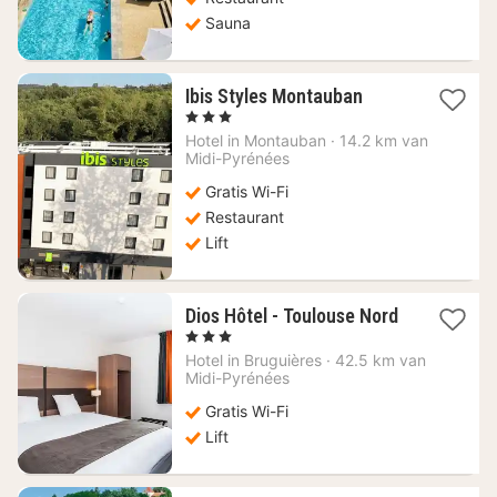
Sauna
1
Ibis Styles Montauban
nacht
, 3 Sterren
vanaf
Hotel in
Montauban
·
14.2 km van
95,21
Midi-Pyrénées
€
Gratis Wi-Fi
Restaurant
Lift
Dios Hôtel - Toulouse Nord
1
, 3 Sterren
nacht
Hotel in
Bruguières
·
42.5 km van
vanaf
Midi-Pyrénées
67,90
Gratis Wi-Fi
€
Lift