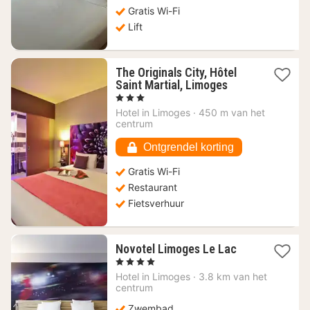
Gratis Wi-Fi
Lift
The Originals City, Hôtel
1
Saint Martial, Limoges
nacht
, 3 Sterren
vanaf
Hotel in
Limoges
·
450 m van het
61,38
centrum
€
Ontgrendel korting
Gratis Wi-Fi
Restaurant
Fietsverhuur
1
Novotel Limoges Le Lac
nacht
, 4 Sterren
vanaf
Hotel in
Limoges
·
3.8 km van het
95,05
centrum
€
Zwembad