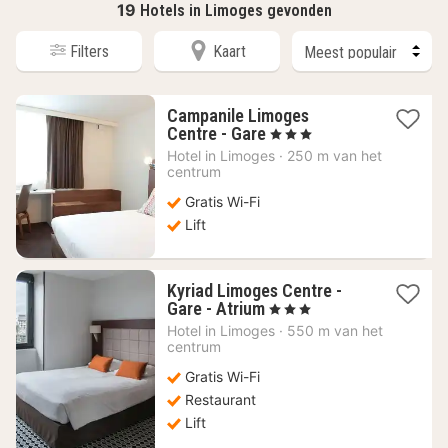
19
Hotels in Limoges gevonden
Filters
Kaart
Campanile Limoges
1
Centre - Gare
, 3 Sterren
nacht
Hotel in
Limoges
·
250 m van het
vanaf
centrum
58,18
Gratis Wi-Fi
€
Lift
Kyriad Limoges Centre -
1
Gare - Atrium
, 3 Sterren
nacht
Hotel in
Limoges
·
550 m van het
vanaf
centrum
67,10
Gratis Wi-Fi
€
Restaurant
Lift