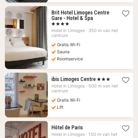
Brit Hotel Limoges Centre
1
Gare - Hotel & Spa
nacht
, 4 Sterren
vanaf
Hotel in
Limoges
·
350 m van het
67,06
centrum
€
Gratis Wi-Fi
Sauna
Roomservice
1
ibis Limoges Centre
, 3 Sterren
nacht
Hotel in
Limoges
·
500 m van het
vanaf
centrum
62,95
Gratis Wi-Fi
€
Lift
1
Hôtel de Paris
nacht
Hotel in
Limoges
·
150 m van het