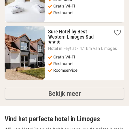
Gratis Wi-Fi
Restaurant
Sure Hotel by Best
1
Western Limoges Sud
nacht
, 3 Sterren
vanaf
Hotel in
Feytiat
·
4.1 km van Limoges
52,23
€
Gratis Wi-Fi
Restaurant
Roomservice
hotels
Bekijk meer
Vind het perfecte hotel in Limoges