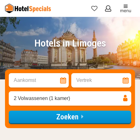
menu
Mijn
favorieten
Hotels in Limoges
Aankomst
Vertrek
2 Volwassenen (1 kamer)
Zoeken