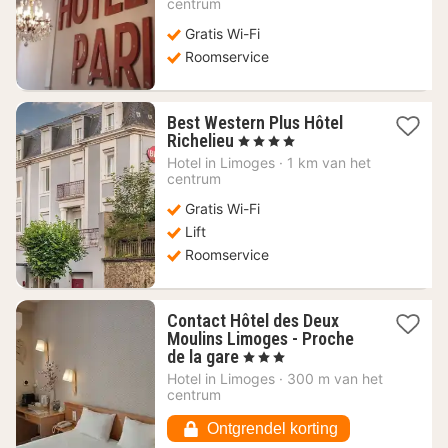
vanaf
centrum
92,97
Gratis Wi-Fi
€
Roomservice
Best Western Plus Hôtel
1
Richelieu
, 4 Sterren
nacht
Hotel in
Limoges
·
1 km van het
vanaf
centrum
68
Gratis Wi-Fi
€
Lift
Roomservice
Contact Hôtel des Deux
Moulins Limoges - Proche
1
de la gare
, 3 Sterren
nacht
Hotel in
Limoges
·
300 m van het
vanaf
centrum
69,54
€
Ontgrendel korting