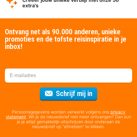
Creëer jouw unieke verblijf met onze 56
extra's
Ontvang net als 90.000 anderen, unieke
promoties en de tofste reisinspiratie in je
inbox!
Voor de nieuws
Schrijf mij in
Persoonsgegevens worden verwerkt volgens ons
privacy
statement
. Wil je de nieuwsbrief niet meer ontvangen? Dan kun
je je altijd gemakkelijk uitschrijven door onderaan de
nieuwsbrief op “afmelden” te klikken.