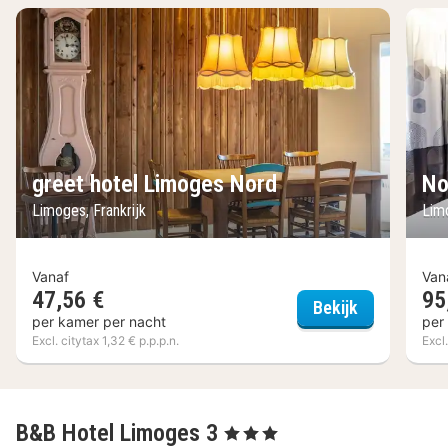
greet hotel Limoges Nord
No
Limoges, Frankrijk
Limo
Vanaf
Van
47,56 €
95
greet hotel
Bekijk
per kamer per nacht
per
Excl. citytax 1,32 € p.p.p.n.
Excl.
B&B Hotel Limoges 3
, 3 Sterren