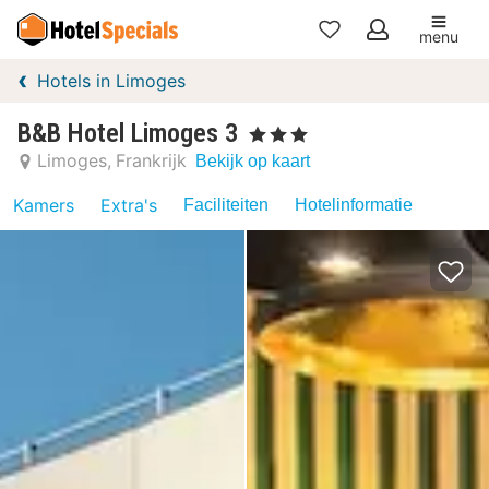
menu
Mijn
Hotels in Limoges
favorieten
B&B Hotel Limoges 3
, 3 Sterren
Limoges
Frankrijk
Bekijk op kaart
Kamers
Extra's
Faciliteiten
Hotelinformatie