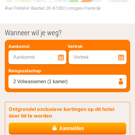
Rue Frédéric Bastiat 26
87280
Limoges
Frankrijk
Wanneer wil je weg?
Aankomst
Vertrek
Aankomst
Vertrek
Reisgezelschap
2 Volwassenen (1 kamer)
Ontgrendel exclusieve kortingen op dit hotel
door lid te worden
Aanmelden