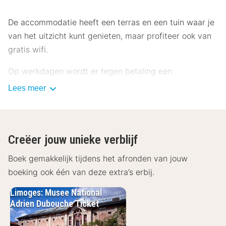
De accommodatie heeft een terras en een tuin waar je
van het uitzicht kunt genieten, maar profiteer ook van
gratis wifi.
Op werkdagen wordt er tegen betaling een
ontbijtbuffet geserveerd van 06.30 uur tot 10.00 uur
Lees meer
en in het weekend is dit beschikbaar van 06.30 uur tot
10.30 uur.
ATOUT France, het Franse Bureau voor Toerisme, heeft
Creëer jouw unieke verblijf
aan deze accommodatie een officiële
Boek gemakkelijk tijdens het afronden van jouw
sterrenclassificatie toegekend.
boeking ook één van deze extra’s erbij.
Enkele van de voorzieningen zijn een 24-uurs receptie,
Limoges: Musee National
meertalig personeel en een bagageopslagruimte. Plan
Adrien Dubouche Ticket
je een evenement in Limoges? Kies voor dit hotel met
30 vierkante meter aan ruimte, waaronder een