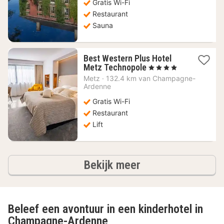
Gratis Wi-Fi
Restaurant
Sauna
Best Western Plus Hotel
1
Metz Technopole
, 4 Sterren
nacht
Metz
·
132.4 km van Champagne-
vanaf
Ardenne
89,18
Gratis Wi-Fi
€
Restaurant
Lift
hotels
Bekijk meer
Beleef een avontuur in een kinderhotel in
Champagne-Ardenne