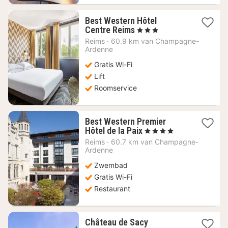
Best Western Hôtel
1
Centre Reims
, 3 Sterren
nacht
Reims
·
60.9 km van Champagne-
vanaf
Ardenne
81,23
Gratis Wi-Fi
€
Lift
Roomservice
Best Western Premier
1
Hôtel de la Paix
, 4 Sterren
nacht
Reims
·
60.7 km van Champagne-
vanaf
Ardenne
147,27
Zwembad
€
Gratis Wi-Fi
Restaurant
1
Château de Sacy