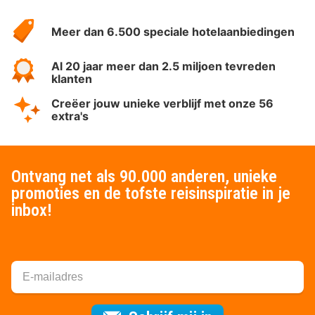
HotelSpecials
Meer dan 6.500 speciale hotelaanbiedingen
Al 20 jaar meer dan 2.5 miljoen tevreden
klanten
Creëer jouw unieke verblijf met onze 56
extra's
Ontvang net als 90.000 anderen, unieke
promoties en de tofste reisinspiratie in je
inbox!