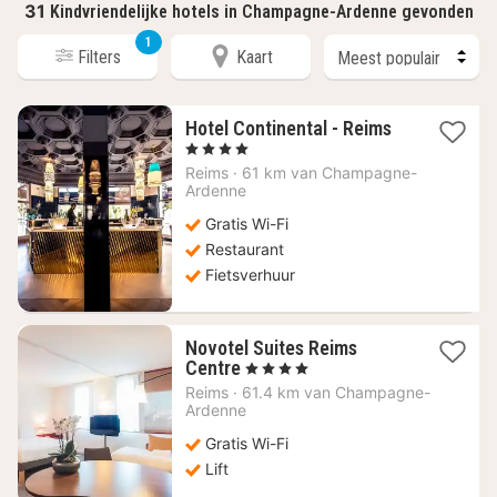
31
Kindvriendelijke hotels in Champagne-Ardenne gevonden
1
Filters
Kaart
1
Hotel Continental - Reims
nacht
, 4 Sterren
vanaf
Reims
·
61 km van Champagne-
155,46
Ardenne
€
Gratis Wi-Fi
Restaurant
Fietsverhuur
Novotel Suites Reims
1
Centre
, 4 Sterren
nacht
Reims
·
61.4 km van Champagne-
vanaf
Ardenne
128,86
Gratis Wi-Fi
€
Lift