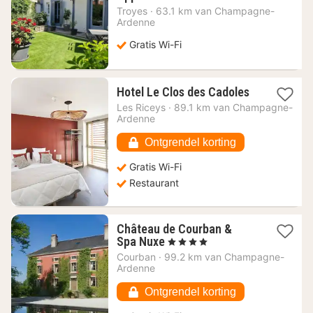
nacht
Troyes
·
63.1 km van Champagne-
vanaf
Ardenne
126,82
€
Gratis Wi-Fi
1
Hotel Le Clos des Cadoles
nacht
Les Riceys
·
89.1 km van Champagne-
vanaf
Ardenne
103,69
€
Ontgrendel korting
Gratis Wi-Fi
Restaurant
Château de Courban &
1
Spa Nuxe
, 4 Sterren
nacht
Courban
·
99.2 km van Champagne-
vanaf
Ardenne
213,52
€
Ontgrendel korting