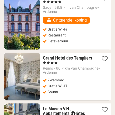
nacht
, 5 Sterren
vanaf
Sacy
·
58.8 km van Champagne-
382,14
Ardenne
€
Ontgrendel korting
Gratis Wi-Fi
Restaurant
Fietsverhuur
Grand Hotel des Templiers
1
, 4 Sterren
nacht
Reims
·
60.7 km van Champagne-
vanaf
Ardenne
151,20
Zwembad
€
Gratis Wi-Fi
Sauna
La Maison V.H.,
1
Appartements d'Hôtes