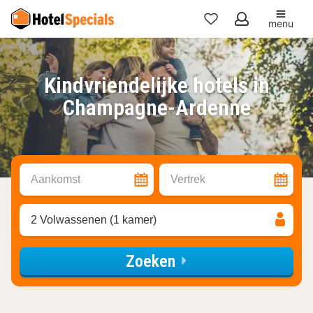
menu
Mijn
favorieten
Kindvriendelijke hotels in
Champagne-Ardenne
Aankomst
Vertrek
2 Volwassenen (1 kamer)
Zoeken