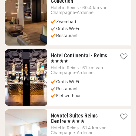
1
Collection
nacht
Hotel in
Reims
·
60.4 km van
vanaf
Champagne-Ardenne
203,73
Zwembad
€
Gratis Wi-Fi
Restaurant
1
Hotel Continental - Reims
nacht
, 4 Sterren
vanaf
Hotel in
Reims
·
61 km van
155,46
Champagne-Ardenne
€
Gratis Wi-Fi
Restaurant
Fietsverhuur
Novotel Suites Reims
1
Centre
, 4 Sterren
nacht
Hotel in
Reims
·
61.4 km van
vanaf
Champagne-Ardenne