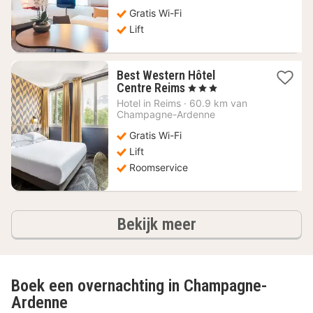
128,86
Gratis Wi-Fi
€
Lift
Best Western Hôtel
1
Centre Reims
, 3 Sterren
nacht
Hotel in
Reims
·
60.9 km van
vanaf
Champagne-Ardenne
81,23
Gratis Wi-Fi
€
Lift
Roomservice
hotels
Bekijk meer
Boek een overnachting in Champagne-
Ardenne