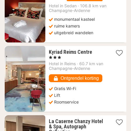
nacht
vanaf
Hotel in
Sedan
·
106.8 km van
117
Champagne-Ardenne
€
monumentaal kasteel
ruime kamers
uitgebreid wandelen
1
Kyriad Reims Centre
nacht
, 3 Sterren
vanaf
Hotel in
Reims
·
60.7 km van
50,97
Champagne-Ardenne
€
Ontgrendel korting
Gratis Wi-Fi
Lift
Roomservice
La Caserne Chanzy Hotel
& Spa, Autograph