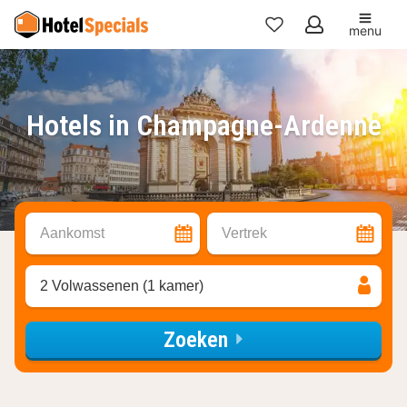
menu
Mijn
favorieten
Hotels in Champagne-Ardenne
Aankomst
Vertrek
2 Volwassenen (1 kamer)
Zoeken