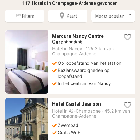
117
Hotels in Champagne-Ardenne gevonden
Filters
Kaart
Mercure Nancy Centre
1
Gare
, 4 Sterren
nacht
Hotel in
Nancy
·
125.3 km van
vanaf
Champagne-Ardenne
90
Op loopafstand van het station
€
Bezienswaardigheden op
loopafstand
In het centrum van Nancy
1
Hotel Castel Jeanson
nacht
Hotel in
Aÿ-Champagne
·
45.2 km van
vanaf
Champagne-Ardenne
124,73
Zwembad
€
Gratis Wi-Fi