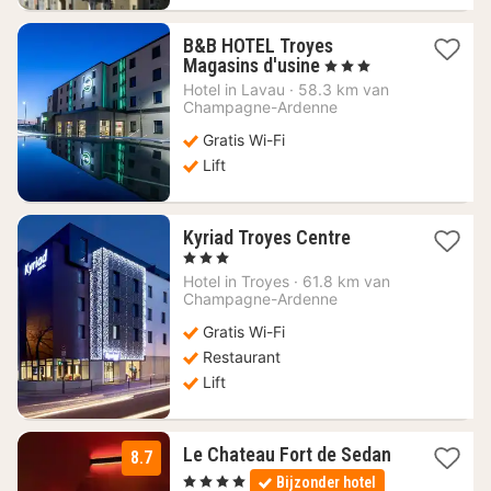
B&B HOTEL Troyes
1
Magasins d'usine
, 3 Sterren
nacht
Hotel in
Lavau
·
58.3 km van
vanaf
Champagne-Ardenne
68,08
Gratis Wi-Fi
€
Lift
1
Kyriad Troyes Centre
nacht
, 3 Sterren
vanaf
Hotel in
Troyes
·
61.8 km van
71,83
Champagne-Ardenne
€
Gratis Wi-Fi
Restaurant
Lift
Le Chateau Fort de Sedan
8.7
1
, 4 Sterren
Bijzonder hotel