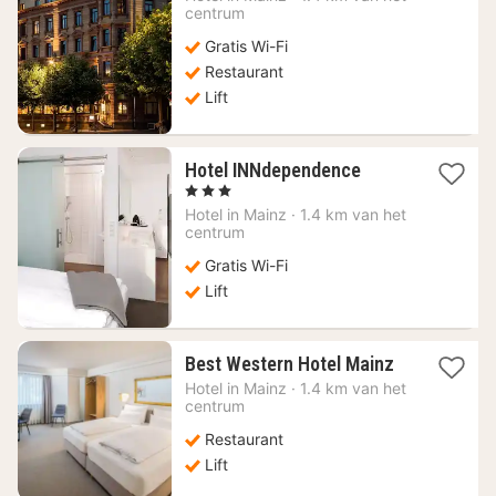
vanaf
centrum
118,69
Gratis Wi-Fi
€
Restaurant
Lift
1
Hotel INNdependence
nacht
, 3 Sterren
vanaf
Hotel in
Mainz
·
1.4 km van het
109,35
centrum
€
Gratis Wi-Fi
Lift
1
Best Western Hotel Mainz
nacht
Hotel in
Mainz
·
1.4 km van het
vanaf
centrum
90
Restaurant
€
Lift