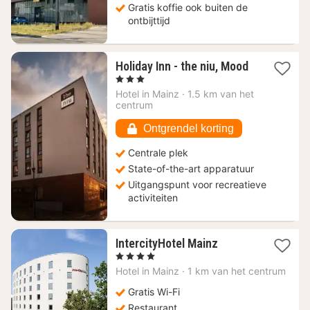
Gratis koffie ook buiten de
ontbijttijd
Holiday Inn - the niu, Mood
1
, 3 Sterren
nacht
Hotel in
Mainz
·
1.5 km van het
vanaf
centrum
77
€
Ontgrendel korting
Centrale plek
State-of-the-art apparatuur
Uitgangspunt voor recreatieve
activiteiten
1
IntercityHotel Mainz
nacht
, 4 Sterren
vanaf
Hotel in
Mainz
·
1 km van het centrum
65,42
€
Gratis Wi-Fi
Restaurant