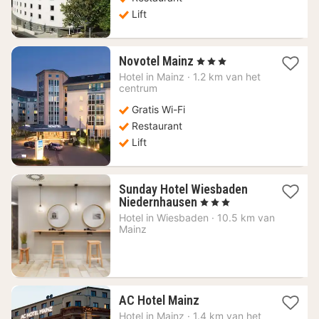
Lift
1
Novotel Mainz
, 3 Sterren
nacht
Hotel in
Mainz
·
1.2 km van het
vanaf
centrum
74,86
Gratis Wi-Fi
€
Restaurant
Lift
Sunday Hotel Wiesbaden
2
Niedernhausen
, 3 Sterren
nachten
Hotel in
Wiesbaden
·
10.5 km van
vanaf
Mainz
74
€
1
AC Hotel Mainz
nacht
Hotel in
Mainz
·
1.4 km van het