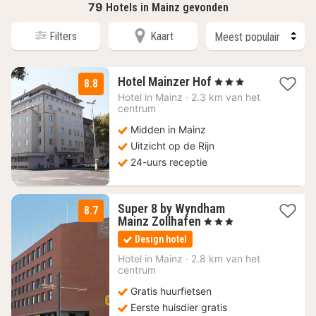
79
Hotels in Mainz gevonden
Filters
Kaart
1
Hotel Mainzer Hof
, 3 Sterren
8.8
nacht
Hotel in
Mainz
·
2.3 km van het
vanaf
centrum
83,52
Midden in Mainz
€
Uitzicht op de Rijn
24-uurs receptie
Super 8 by Wyndham
8.7
1
Mainz Zollhafen
, 3 Sterren
nacht
Design hotel
vanaf
60
Hotel in
Mainz
·
2.8 km van het
centrum
€
Gratis huurfietsen
Eerste huisdier gratis