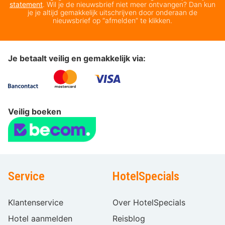
statement
. Wil je de nieuwsbrief niet meer ontvangen? Dan kun
je je altijd gemakkelijk uitschrijven door onderaan de
nieuwsbrief op “afmelden” te klikken.
Je betaalt veilig en gemakkelijk via:
Veilig boeken
Service
HotelSpecials
Klantenservice
Over HotelSpecials
Hotel aanmelden
Reisblog