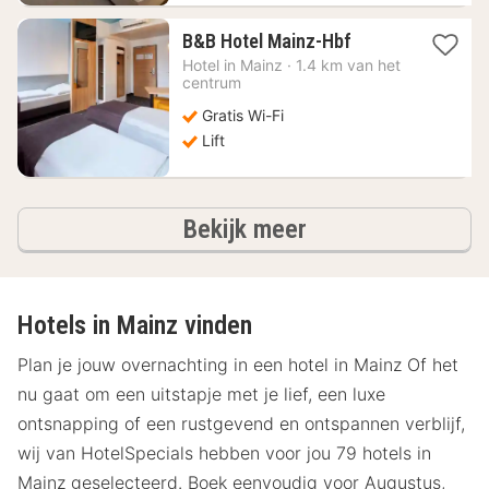
1
B&B Hotel Mainz-Hbf
nacht
Hotel in
Mainz
·
1.4 km van het
vanaf
centrum
67,68
Gratis Wi-Fi
€
Lift
hotels
Bekijk meer
Hotels in Mainz vinden
Plan je jouw overnachting in een hotel in Mainz Of het
nu gaat om een uitstapje met je lief, een luxe
ontsnapping of een rustgevend en ontspannen verblijf,
wij van HotelSpecials hebben voor jou 79 hotels in
Mainz geselecteerd. Boek eenvoudig voor Augustus,