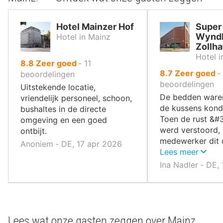
Hotel Mainzer Hof
Super
Wynd
Hotel in Mainz
Zollh
Hotel i
uit
8.8
Zeer goed
‐
11
uit
8.7
Zeer goed
‐
10
beoordelingen
10
beoordelingen
,
Uitstekende locatie,
,
De bedden waren
vriendelijk personeel, schoon,
de kussens kond
bushaltes in de directe
Toen de rust &#
omgeving en een goed
werd verstoord, 
ontbijt.
medewerker dit 
Anoniem ‐ DE, 17 apr 2026
vakkundig opgel
Lees meer
Ina Nadler ‐ DE,
Lees wat onze gasten zeggen over Mainz