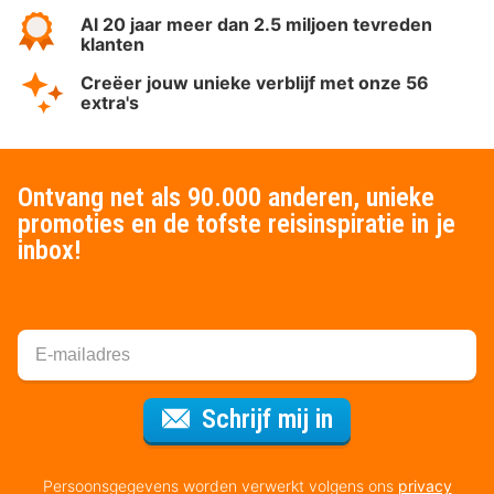
Al 20 jaar meer dan 2.5 miljoen tevreden
klanten
Creëer jouw unieke verblijf met onze 56
extra's
Ontvang net als 90.000 anderen, unieke
promoties en de tofste reisinspiratie in je
inbox!
Voor de nieuws
Schrijf mij in
Persoonsgegevens worden verwerkt volgens ons
privacy