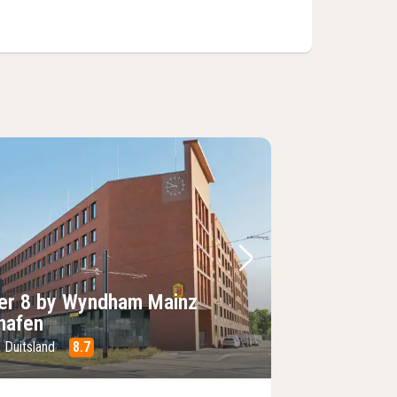
foto
rige foto
Volgende foto
er 8 by Wyndham Mainz
lhafen
, Duitsland
8.7