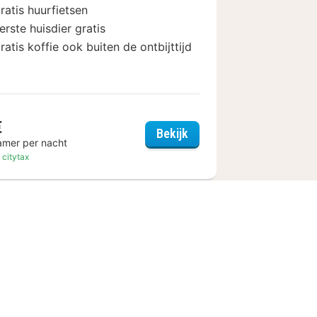
ratis huurfietsen
erste huisdier gratis
ratis koffie ook buiten de ontbijttijd
€
 Hof
Super 8 by Wyndham Mai
Bekijk
amer per nacht
. citytax