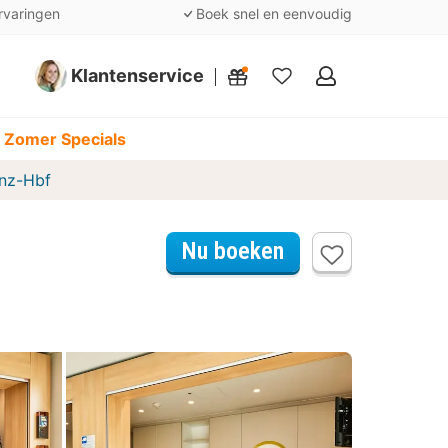
rvaringen
Boek snel en eenvoudig
Klantenservice
Mijn
favorieten
 Zomer Specials
inz-Hbf
Nu boeken