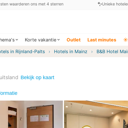
sten waarderen ons met 4 sterren
Unieke hotele
hema's
Korte vakantie
Outlet
Last minutes
☀️
tels in Rijnland-Palts
Hotels in Mainz
B&B Hotel Ma
uitsland
Bekijk op kaart
formatie