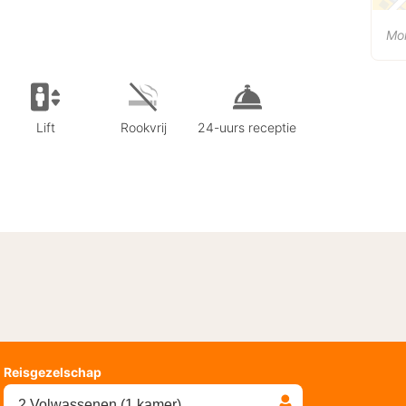
Mo
Lift
Rookvrij
24-uurs receptie
Reisgezelschap
2 Volwassenen (1 kamer)