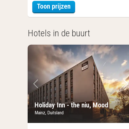
voor Beleef de Stad
Toon prijzen
Hotels in de buurt
Vorige foto
Vo
Holiday Inn - the niu, Mood
Mainz, Duitsland