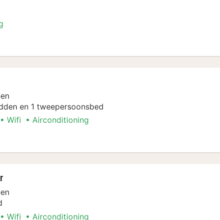
g
nen
dden en 1 tweepersoonsbed
Wifi
Airconditioning
r
nen
d
Wifi
Airconditioning