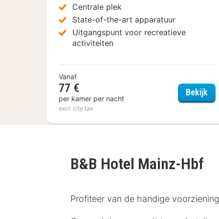
Centrale plek
State-of-the-art apparatuur
Uitgangspunt voor recreatieve
activiteiten
Vanaf
77 €
Hol
Bekijk
per kamer per nacht
excl. city tax
B&B Hotel Mainz-Hbf
Profiteer van de handige voorziening