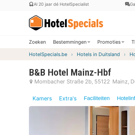
Al 20 jaar dé HotelSpecialist
Ga
Zoeken
Bestemmingen
Promoties
T
HotelSpecials.be
Hotels in Duitsland
Ho
B&B Hotel Mainz-Hbf
Mombacher Straße 2b
55122
Mainz
D
Kamers
Extra's
Faciliteiten
Hotelin