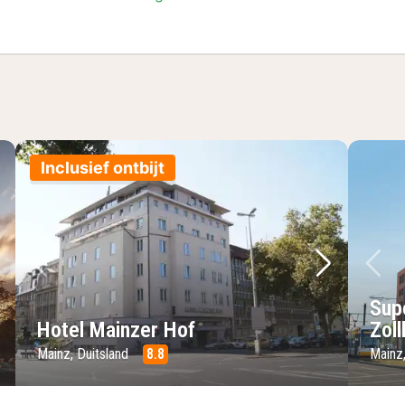
Inclusief ontbijt
lgende foto
Vorige foto
Volgende 
Vo
Sup
Hotel Mainzer Hof
Zol
Mainz, Duitsland
8.8
Mainz