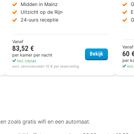
Midden in Mainz
G
Uitzicht op de Rijn
E
24-uurs receptie
G
Vanaf
83,52 €
Vanaf
60 
Hotel Mainzer
Bekijk
per kamer per nacht
iday Inn - the niu, Mood
per k
incl. citytax
excl. servicekosten 10 € per reservering
incl
en zoals gratis wifi en een automaat.