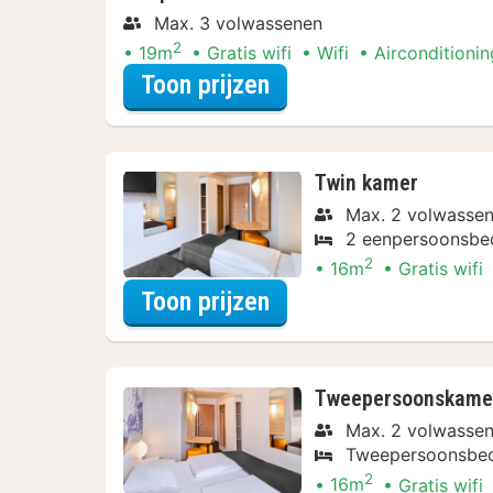
Max. 3 volwassenen
2
19m
Gratis wifi
Wifi
Airconditionin
voor Beleef de Stad
Toon prijzen
Twin kamer
Max. 2 volwasse
2 eenpersoonsbe
2
16m
Gratis wifi
voor Beleef de Stad
Toon prijzen
Tweepersoonskame
Max. 2 volwasse
Tweepersoonsbe
2
16m
Gratis wifi