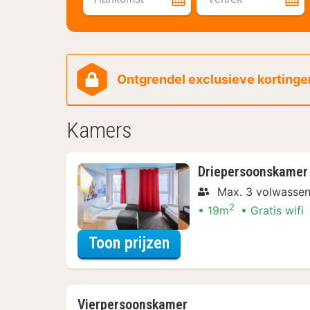
Ontgrendel exclusieve kortingen
Kamers
Driepersoonskamer
Max. 3 volwasse
2
19m
Gratis wifi
voor Beleef de Stad
Toon prijzen
Vierpersoonskamer