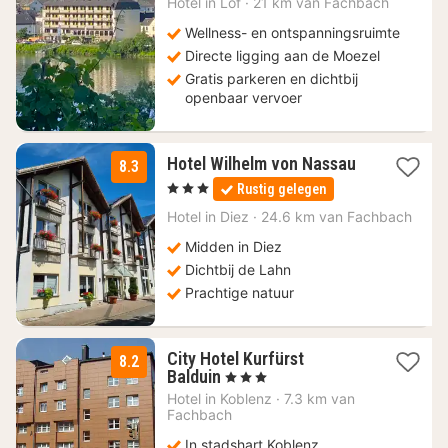
169
Hotel in
Löf
·
21 km van Fachbach
€
Wellness- en ontspanningsruimte
Directe ligging aan de Moezel
Gratis parkeren en dichtbij
openbaar vervoer
1
Hotel Wilhelm von Nassau
8.3
nacht
, 3 Sterren
Rustig gelegen
vanaf
125
Hotel in
Diez
·
24.6 km van Fachbach
€
Midden in Diez
Dichtbij de Lahn
Prachtige natuur
City Hotel Kurfürst
8.2
1
Balduin
, 3 Sterren
nacht
Hotel in
Koblenz
·
7.3 km van
vanaf
Fachbach
153,80
In stadshart Koblenz
€