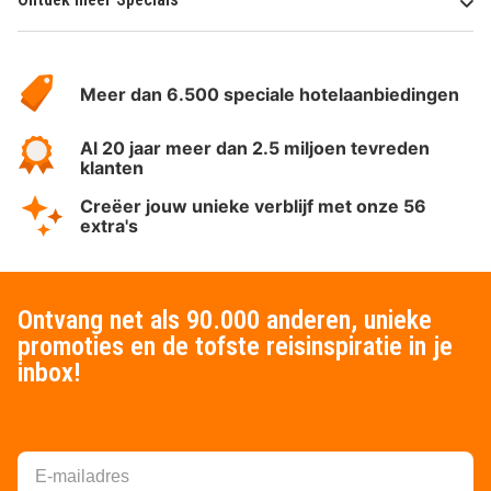
Over
HotelSpecials
Meer dan 6.500 speciale hotelaanbiedingen
Al 20 jaar meer dan 2.5 miljoen tevreden
klanten
Creëer jouw unieke verblijf met onze 56
extra's
Ontvang net als 90.000 anderen, unieke
promoties en de tofste reisinspiratie in je
inbox!