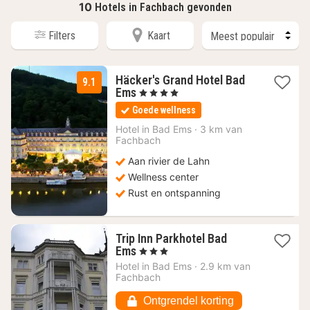
10
Hotels in Fachbach gevonden
Filters
Kaart
Häcker's Grand Hotel Bad
9.1
1
Ems
, 4 Sterren
nacht
Goede wellness
vanaf
260
Hotel in
Bad Ems
·
3 km van
Fachbach
€
Aan rivier de Lahn
Wellness center
Rust en ontspanning
Trip Inn Parkhotel Bad
1
Ems
, 3 Sterren
nacht
Hotel in
Bad Ems
·
2.9 km van
vanaf
Fachbach
74,04
€
Ontgrendel korting