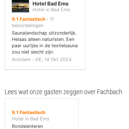
Hotel Bad Ems
Hotel in Bad Ems
uit
9.1
Fantastisch
‐
11
10
beoordelingen
,
Saunalandschap uitzonderlijk.
Helaas alleen naturisten. Een
paar uurtjes in de textielsauna
zou niet slecht zijn.
Anoniem ‐ DE, 14 Okt 2024
Lees wat onze gasten zeggen over Fachbach
uit
9.1
Fantastisch
10
Hotel in Bad Ems
,
Rondslenteren