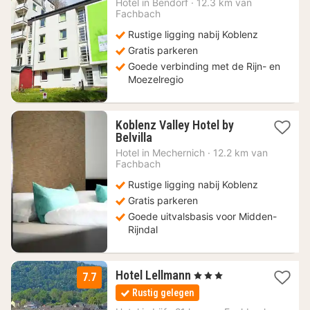
Hotel in
Bendorf
·
12.3 km van
vanaf
Fachbach
49
Rustige ligging nabij Koblenz
€
Gratis parkeren
Goede verbinding met de Rijn- en
Moezelregio
Koblenz Valley Hotel by
2
Belvilla
nachten
Hotel in
Mechernich
·
12.2 km van
vanaf
Fachbach
49
Rustige ligging nabij Koblenz
€
Gratis parkeren
Goede uitvalsbasis voor Midden-
Rijndal
2
Hotel Lellmann
, 3 Sterren
7.7
nachten
Rustig gelegen
vanaf