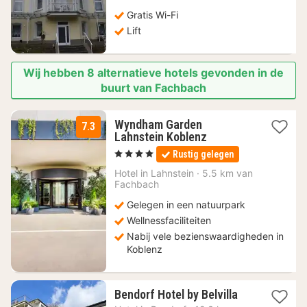
Gratis Wi-Fi
Lift
Wij hebben 8 alternatieve hotels gevonden in de
buurt van Fachbach
Wyndham Garden
7.3
2
Lahnstein Koblenz
nachten
, 4 Sterren
Rustig gelegen
vanaf
64
Hotel in
Lahnstein
·
5.5 km van
Fachbach
€
Gelegen in een natuurpark
Wellnessfaciliteiten
Nabij vele bezienswaardigheden in
Koblenz
2
Bendorf Hotel by Belvilla
nachten