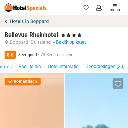
menu
Mijn
Hotels in Boppard
favorieten
Bellevue Rheinhotel
, 4 Sterren
Boppard
Duitsland
- Bekijk op kaart
8.6
Zeer goed
23 Beoordelingen
xtra's
Faciliteiten
Hotelinformatie
Beoordelingen (23)
Romantisch