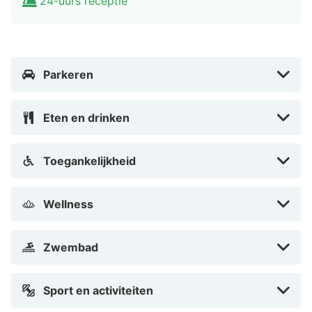
24-uurs receptie
vele bruggen, kastelen en ruïnen. Bezoek de St.-
Severuskirche aan het Marktplatz. Ook het
Archeologisch Park met Romeins kasteelcomplex uit de
vierde eeuw moet je gezien hebben. De winkelstraat
Parkeren
vind je in de voetgangerspassage van Boppard.
Eten en drinken
Toegankelijkheid
Wellness
Zwembad
Sport en activiteiten