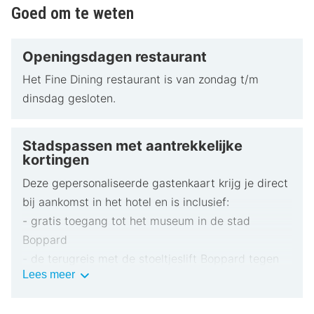
Goed om te weten
Openingsdagen restaurant
Het Fine Dining restaurant is van zondag t/m
dinsdag gesloten.
Stadspassen met aantrekkelijke
kortingen
Deze gepersonaliseerde gastenkaart krijg je direct
bij aankomst in het hotel en is inclusief:
- gratis toegang tot het museum in de stad
Boppard
- de terugreis met de stoeltjeslift Boppard tegen
Stadspassen
Lees meer
groepstarief (korting van € 1 op het normale
met
tarief)
aantrekkelijke
kortingen