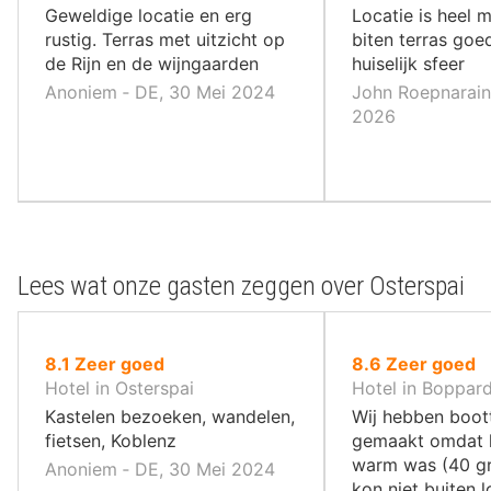
,
,
Geweldige locatie en erg
Locatie is heel 
rustig. Terras met uitzicht op
biten terras goe
de Rijn en de wijngaarden
huiselijk sfeer
Anoniem ‐ DE, 30 Mei 2024
John Roepnarain 
2026
Lees wat onze gasten zeggen over Osterspai
uit
uit
8.1
Zeer goed
8.6
Zeer goed
10
10
Hotel in Osterspai
Hotel in Boppar
,
,
Kastelen bezoeken, wandelen,
Wij hebben boot
fietsen, Koblenz
gemaakt omdat h
warm was (40 gr
Anoniem ‐ DE, 30 Mei 2024
kon niet buiten l