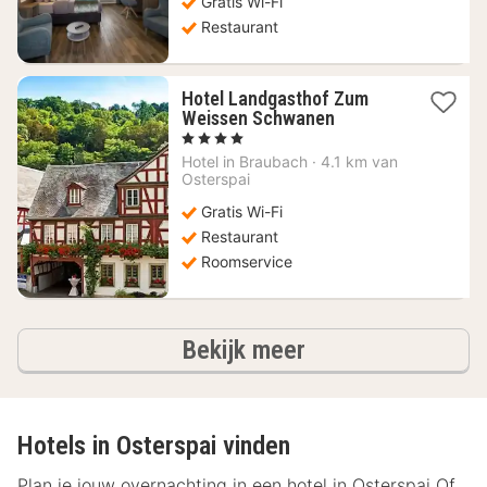
100,05
Gratis Wi-Fi
€
Restaurant
Hotel Landgasthof Zum
1
Weissen Schwanen
nacht
, 4 Sterren
vanaf
Hotel in
Braubach
·
4.1 km van
143,80
Osterspai
€
Gratis Wi-Fi
Restaurant
Roomservice
hotels
Bekijk meer
Hotels in Osterspai vinden
Plan je jouw overnachting in een hotel in Osterspai Of