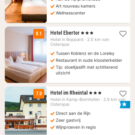
Art nouveau kamers
Wellnesscenter
1
Hotel Ebertor
, 3 Sterren
8.1
nacht
Hotel in
Boppard
·
2.5 km van
vanaf
Osterspai
69
Tussen Koblenz en de Loreley
€
Restaurant in oude kloosterkelder
Tip: stoeltjeslift met schitterend
uitzicht
1
Hotel im Rheintal
, 3 Sterren
7.0
nacht
Hotel in
Kamp-Bornhofen
·
2.9 km van
vanaf
Osterspai
99
Direct aan de Rijn
€
Zeer gastvrij
Wijnproeven in regio