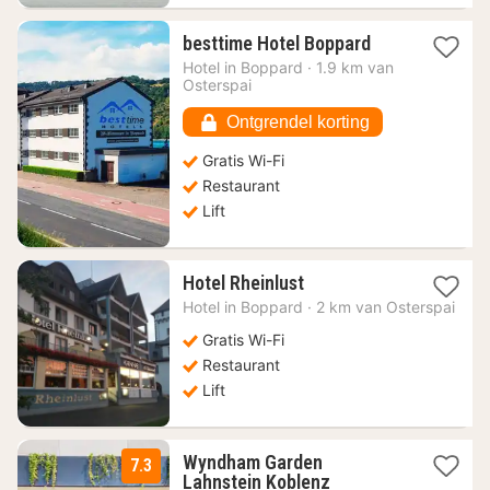
1
besttime Hotel Boppard
nacht
Hotel in
Boppard
·
1.9 km van
vanaf
Osterspai
82,24
€
Ontgrendel korting
Gratis Wi-Fi
Restaurant
Lift
1
Hotel Rheinlust
nacht
Hotel in
Boppard
·
2 km van Osterspai
vanaf
93,53
Gratis Wi-Fi
€
Restaurant
Lift
Wyndham Garden
7.3
2
Lahnstein Koblenz