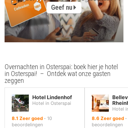
Geef nu
Overnachten in Osterspai: boek hier je hotel
in Osterspai! – Ontdek wat onze gasten
zeggen
Hotel Lindenhof
Belle
Rhein
Hotel in Osterspai
Hotel 
uit
uit
8.1
Zeer goed
‐
10
8.6
Zeer goed
10
10
beoordelingen
beoordelingen