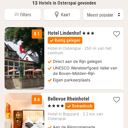
13
Hotels in Osterspai gevonden
Filters
Kaart
2
Hotel Lindenhof
, 3 Sterren
8.1
nachten
Rustig gelegen
vanaf
130
Hotel in
Osterspai
·
250 m van het
centrum
€
Direct aan de Rijn gelegen
UNESCO Werelderfgoed Vallei van
de Boven-Midden-Rijn
Eigen parkeerplaats
1
Bellevue Rheinhotel
8.6
nacht
, 4 Sterren
Romantisch
vanaf
124
Hotel in
Boppard
·
2.2 km van
Osterspai
€
Aan de Rijnpromenade