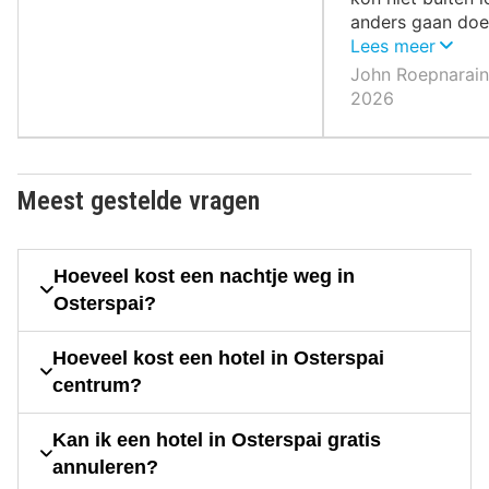
anders gaan doe
omgeving is hee
Lees meer
de bergen
John Roepnarain 
2026
Meest gestelde vragen
Hoeveel kost een nachtje weg in
Osterspai?
Hoeveel kost een hotel in Osterspai
centrum?
Kan ik een hotel in Osterspai gratis
annuleren?