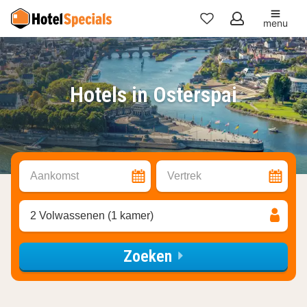
menu
Mijn
favorieten
Hotels in Osterspai
Aankomst
Vertrek
2 Volwassenen (1 kamer)
Zoeken