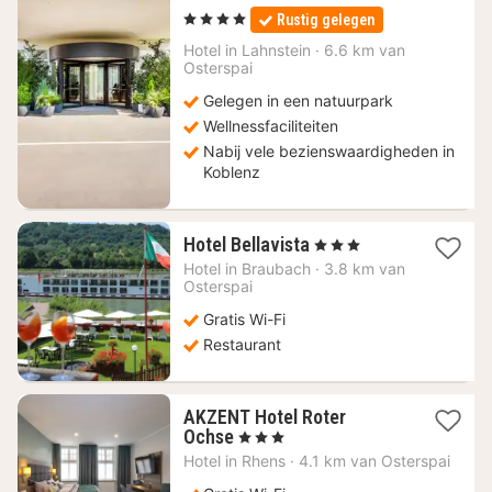
nachten
, 4 Sterren
Rustig gelegen
vanaf
64
Hotel in
Lahnstein
·
6.6 km van
Osterspai
€
Gelegen in een natuurpark
Wellnessfaciliteiten
Nabij vele bezienswaardigheden in
Koblenz
1
Hotel Bellavista
, 3 Sterren
nacht
Hotel in
Braubach
·
3.8 km van
vanaf
Osterspai
80,80
Gratis Wi-Fi
€
Restaurant
AKZENT Hotel Roter
1
Ochse
, 3 Sterren
nacht
Hotel in
Rhens
·
4.1 km van Osterspai
vanaf