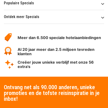
Populaire Specials
Ontdek meer Specials
Over
HotelSpecials
Meer dan 6.500 speciale hotelaanbiedingen
Al 20 jaar meer dan 2.5 miljoen tevreden
klanten
Creëer jouw unieke verblijf met onze 56
extra's
Ontvang net als 90.000 anderen, unieke
promoties en de tofste reisinspiratie in je
inbox!