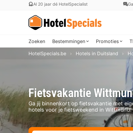
Al 20 jaar dé HotelSpecialist
Ga
Zoeken
Bestemmingen
Promoties
T
HotelSpecials.be
Hotels in Duitsland
Ho
Fietsvakantie Wittmu
Ga jij binnenkort op fietsvakantie met ei
hotels voor je fietsweekend in Wittmund!