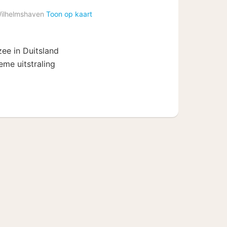
vanaf
ilhelmshaven
Toon op kaart
79
€
ee in Duitsland
eme uitstraling
d