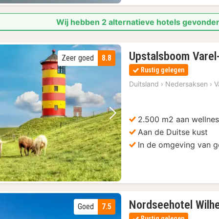
Wij hebben 2 alternatieve hotels gevonde
Upstalsboom Varel
Zeer goed
8.8
Rustig gelegen
Duitsland
›
Nedersaksen
›
V
2.500 m2 aan wellne
Vorige foto
Volgende foto
Aan de Duitse kust
In de omgeving van g
Nordseehotel Wilh
Goed
7.5
Rustig gelegen