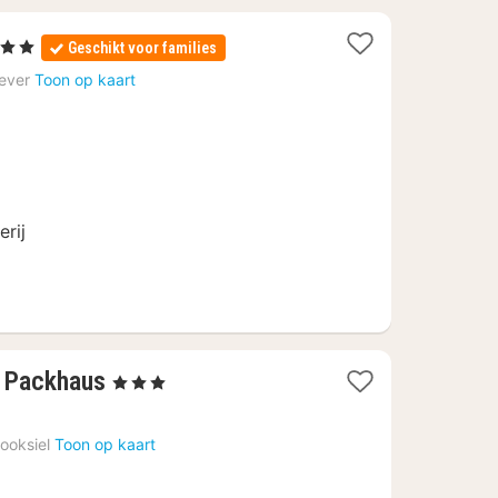
 Sterren
Geschikt voor families
achten
ever
Toon op kaart
anaf
0,78
rij
1
t Packhaus
, 3 Sterren
nacht
vanaf
ooksiel
Toon op kaart
136
€