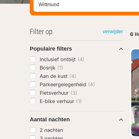
Zoek op hotel, regio of stad
Filter op
verwijder
6
Ho
Populaire filters
Inclusief ontbijt
(4)
Bosrijk
(1)
Aan de kust
(4)
Parkeergelegenheid
(4)
Fietsverhuur
(3)
E-bike verhuur
(1)
Aantal nachten
2 nachten
3 nachten