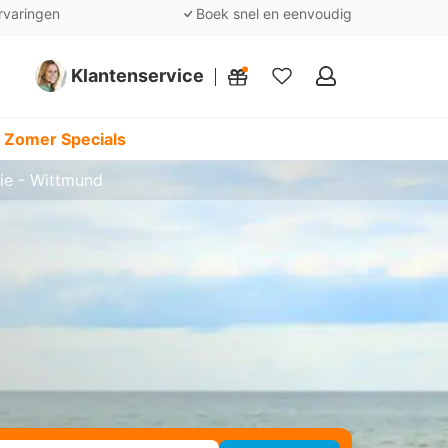
rvaringen
Boek snel en eenvoudig
Klantenservice
Mijn
favorieten
 Zomer Specials
tie - Wittmund