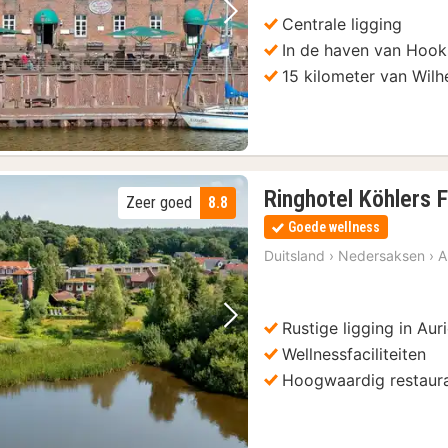
Centrale ligging
Vorige foto
Volgende foto
In de haven van Hook
15 kilometer van Wil
Ringhotel Köhlers 
Zeer goed
8.8
Goede wellness
Duitsland
›
Nedersaksen
›
A
Rustige ligging in Aur
Vorige foto
Volgende foto
Wellnessfaciliteiten
Hoogwaardig restaur