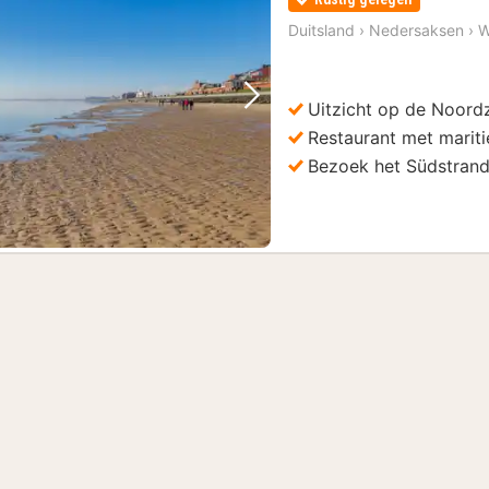
Duitsland
›
Nedersaksen
›
W
Uitzicht op de Noordz
Vorige foto
Volgende foto
Restaurant met mariti
Bezoek het Südstran