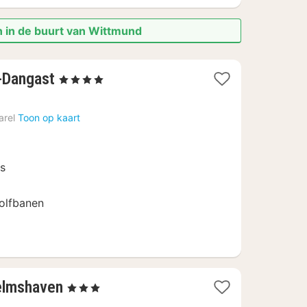
n in de buurt van Wittmund
1
-Dangast
, 4 Sterren
nacht
vanaf
arel
Toon op kaart
160
€
ss
olfbanen
1
elmshaven
, 3 Sterren
nacht