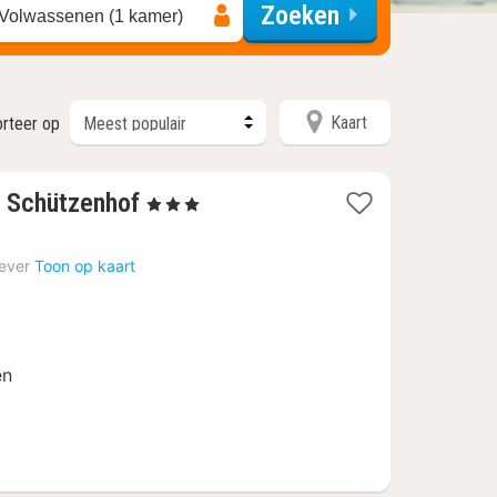
Zoeken
 Volwassenen (1 kamer)
Kaart
orteer op
1
m Schützenhof
, 3 Sterren
nacht
vanaf
ever
Toon op kaart
138,40
€
en