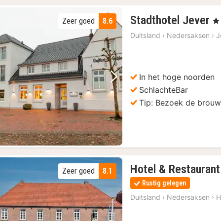
2
Stadthotel Jever
Zeer goed
8.6
, 3
n
Duitsland
›
Nedersaksen
›
J
v
9
€
In het hoge noorden
Vorige foto
Volgende foto
SchlachteBar
Tip: Bezoek de brouwe
Hotel & Restauran
Zeer goed
8.1
Rustig gelegen
Duitsland
›
Nedersaksen
›
H