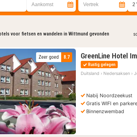
Aankomst
Vertrek
2
tels voor fietsen en wandelen in Wittmund gevonden
s
GreenLine Hotel I
Zeer goed
8.7
Rustig gelegen
Duitsland
›
Nedersaksen
›
J
Nabij Noordzeekust
Vorige foto
Volgende foto
Gratis WIFI en parker
Binnenzwembad