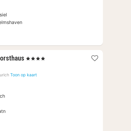
siel
helmshaven
1
Forsthaus
, 4 Sterren
nacht
vanaf
urich
Toon op kaart
139
€
ich
atn