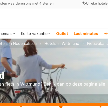
sten waarderen ons met 4 sterren
Unieke hotele
hema's
Korte vakantie
Outlet
Last minutes
☀️
tels in Nedersaksen
Hotels in Wittmund
Fietsvakan
nd
gen fiets in Wittmund? Bekijk dan op deze pagina alle