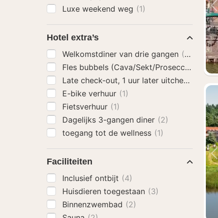
Luxe weekend weg
(1)
Hotel extra’s
Welkomstdiner van drie gangen
(2)
Fles bubbels (Cava/Sekt/Prosecco)
(1)
Late check-out, 1 uur later uitchecken
(1)
E-bike verhuur
(1)
Fietsverhuur
(1)
Dagelijks 3-gangen diner
(2)
toegang tot de wellness
(1)
Faciliteiten
Inclusief ontbijt
(4)
Huisdieren toegestaan
(3)
Binnenzwembad
(2)
Sauna
(2)