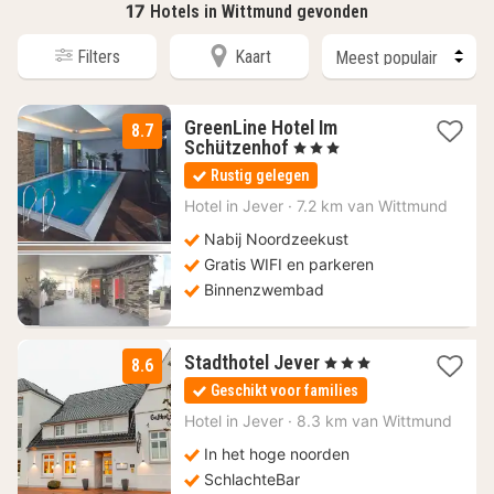
17
Hotels in Wittmund gevonden
Filters
Kaart
GreenLine Hotel Im
8.7
1
Schützenhof
, 3 Sterren
nacht
Rustig gelegen
vanaf
138,40
Hotel in
Jever
·
7.2 km van Wittmund
€
Nabij Noordzeekust
Gratis WIFI en parkeren
Binnenzwembad
2
Stadthotel Jever
, 3 Sterren
8.6
nachten
Geschikt voor families
vanaf
90,78
Hotel in
Jever
·
8.3 km van Wittmund
€
In het hoge noorden
SchlachteBar