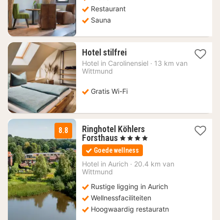
€
Restaurant
Sauna
1
Hotel stilfrei
nacht
Hotel in
Carolinensiel
·
13 km van
vanaf
Wittmund
141,12
€
Gratis Wi-Fi
Ringhotel Köhlers
8.8
1
Forsthaus
, 4 Sterren
nacht
Goede wellness
vanaf
139
Hotel in
Aurich
·
20.4 km van
Wittmund
€
Rustige ligging in Aurich
Wellnessfaciliteiten
Hoogwaardig restauratn