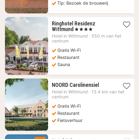
Tip: Bezoek de brouwerij
Ringhotel Residenz
1
Wittmund
, 4 Sterren
nacht
Hotel in
Wittmund
·
550 m van het
vanaf
centrum
134,07
Gratis Wi-Fi
€
Restaurant
Sauna
1
NOORD Carolinensiel
nacht
Hotel in
Wittmund
·
13.4 km van het
vanaf
centrum
101,61
Gratis Wi-Fi
€
Restaurant
Fietsverhuur