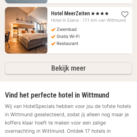
1
Hotel MeerZeiten
, 4 Sterren
nacht
Hotel in
Esens
·
17.1 km van Wittmund
vanaf
228,01
Zwembad
€
Gratis Wi-Fi
Restaurant
hotels
Bekijk meer
Vind het perfecte hotel in Wittmund
Wij van HotelSpecials hebben voor jou de tofste hotels
in Wittmund geselecteerd, zodat jij alleen nog maar je
koffers klaar hoeft te maken voor een zalige
overnachting in Wittmund. Ontdek 17 hotels in