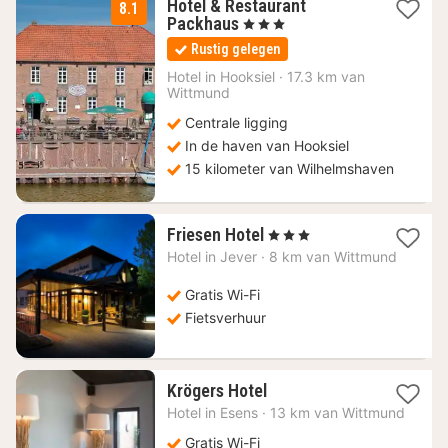
Hotel & Restaurant
8.1
1
Packhaus
, 3 Sterren
nacht
Rustig gelegen
vanaf
136
Hotel in
Hooksiel
·
17.3 km van
Wittmund
€
Centrale ligging
In de haven van Hooksiel
15 kilometer van Wilhelmshaven
1
Friesen Hotel
, 3 Sterren
nacht
Hotel in
Jever
·
8 km van Wittmund
vanaf
115,89
Gratis Wi-Fi
€
Fietsverhuur
1
Krögers Hotel
nacht
Hotel in
Esens
·
13 km van Wittmund
vanaf
157,10
Gratis Wi-Fi