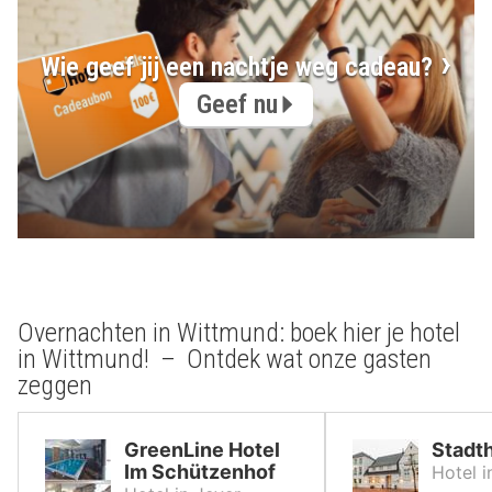
Wie geef jij een nachtje weg cadeau?
Geef nu
Overnachten in Wittmund: boek hier je hotel
in Wittmund! – Ontdek wat onze gasten
zeggen
GreenLine Hotel
Stadth
Im Schützenhof
Hotel i