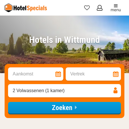
menu
Mijn
favorieten
Hotels in Wittmund
Aankomst
Vertrek
2 Volwassenen (1 kamer)
Zoeken