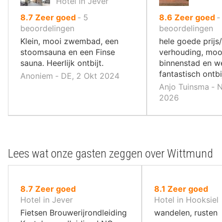
Hotel in Jever
uit
uit
8.7
Zeer goed
‐
5
8.6
Zeer goed
10
10
beoordelingen
beoordelingen
,
,
Klein, mooi zwembad, een
hele goede prijs/
stoomsauna en een Finse
verhouding, mooi
sauna. Heerlijk ontbijt.
binnenstad en we
fantastisch ontbij
Anoniem ‐ DE, 2 Okt 2024
Anjo Tuinsma ‐ 
2026
Lees wat onze gasten zeggen over Wittmund
uit
uit
8.7
Zeer goed
8.1
Zeer goed
10
10
Hotel in Jever
Hotel in Hooksiel
,
,
Fietsen Brouwerijrondleiding
wandelen, rusten