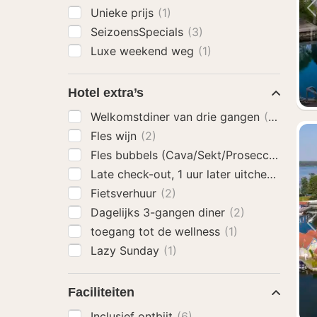
Unieke prijs
(1)
SeizoensSpecials
(3)
Luxe weekend weg
(1)
Hotel extra’s
Welkomstdiner van drie gangen
(2)
Fles wijn
(2)
Fles bubbels (Cava/Sekt/Prosecco)
(4)
Late check-out, 1 uur later uitchecken
(1)
Fietsverhuur
(2)
Dagelijks 3-gangen diner
(2)
toegang tot de wellness
(1)
Lazy Sunday
(1)
Faciliteiten
Inclusief ontbijt
(6)