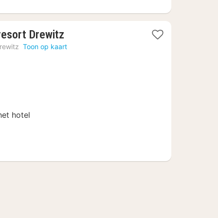
1
resort Drewitz
nacht
rewitz
Toon op kaart
vanaf
120
€
het hotel