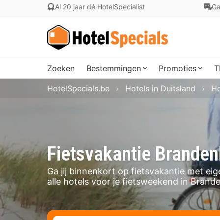
Al 20 jaar dé HotelSpecialist
Ga
Zoeken
Bestemmingen
Promoties
T
HotelSpecials.be
Hotels in Duitsland
Ho
Fietsvakantie Brande
Ga jij binnenkort op fietsvakantie met ei
alle hotels voor je fietsweekend in Brand