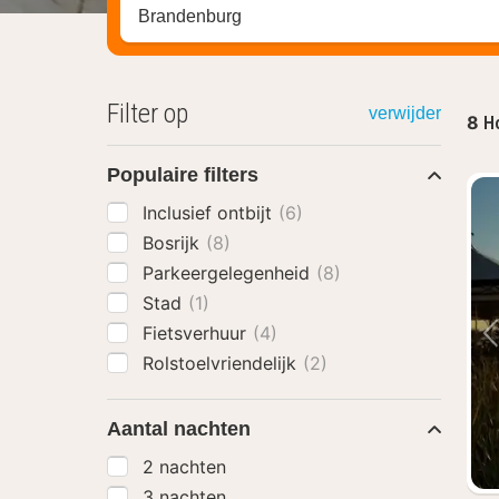
Zoek op hotel, regio of stad
Filter op
verwijder
8
Ho
Populaire filters
Inclusief ontbijt
(6)
Bosrijk
(8)
Parkeergelegenheid
(8)
Stad
(1)
Fietsverhuur
(4)
Rolstoelvriendelijk
(2)
Aantal nachten
2 nachten
3 nachten