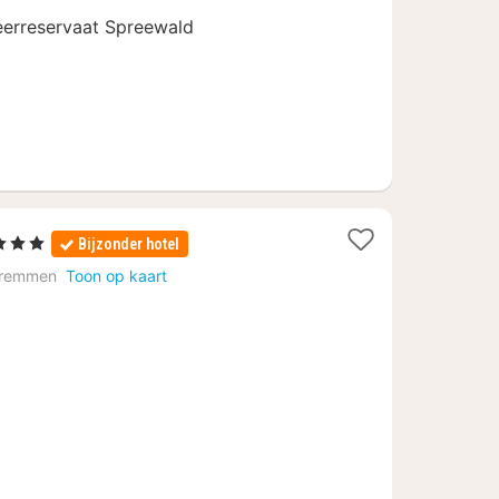
€
eerreservaat Spreewald
s
terren
Bijzonder hotel
cht
remmen
Toon op kaart
naf
5,80