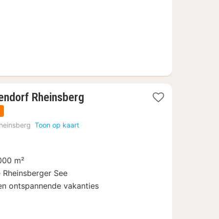
2
endorf Rheinsberg
nachten
n
vanaf
heinsberg
Toon op kaart
99
€
2000 m²
e Rheinsberger See
 en ontspannende vakanties