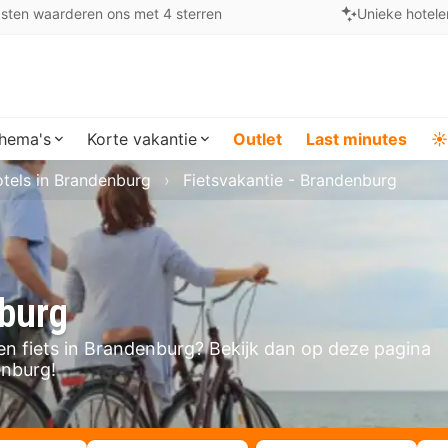
sten waarderen ons met 4 sterren
Unieke hotele
hema's
Korte vakantie
Outlet
Last minutes
☀️
tels in Brandenburg
Fietsvakantie - Brandenburg
nburg
gen fiets in Brandenburg? Bekijk dan op deze pagina
enburg!