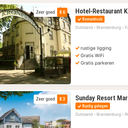
Hotel-Restaurant K
Zeer goed
8.6
Romantisch
Duitsland
›
Brandenburg
›
F
rustige ligging
Vorige foto
Volgende foto
Gratis WiFi
Gratis parkeren
Sunday Resort Mar
Zeer goed
8.3
Rustig gelegen
Duitsland
›
Brandenburg
›
R