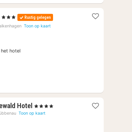
1
, 3 Sterren
Rustig gelegen
nacht
alkenhagen
Toon op kaart
vanaf
130
€
het hotel
1
ewald Hotel
, 4 Sterren
nacht
übbenau
Toon op kaart
vanaf
102,35