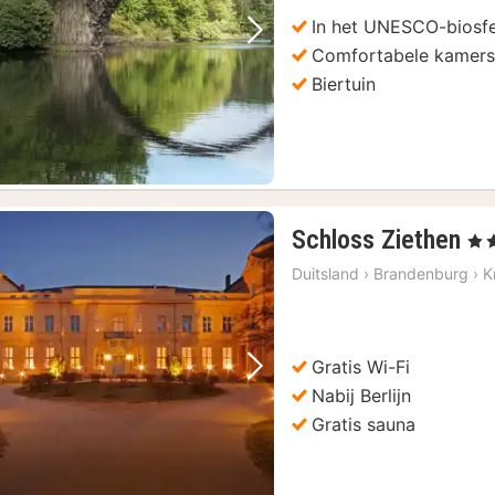
In het UNESCO-biosf
Vorige foto
Volgende foto
Comfortabele kamer
Biertuin
1
Schloss Ziethen
, 4 S
na
Duitsland
›
Brandenburg
›
K
va
19
€
Gratis Wi-Fi
Vorige foto
Volgende foto
Nabij Berlijn
Gratis sauna