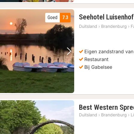
Seehotel Luisenhof
Goed
7.3
Duitsland
›
Brandenburg
›
F
Eigen zandstrand van 
Vorige foto
Volgende foto
Restaurant
Bij Gabelsee
Best Western Spre
Duitsland
›
Brandenburg
›
L