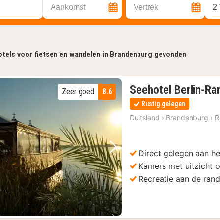
Aankomst
Vertrek
2
tels voor fietsen en wandelen in Brandenburg gevonden
Seehotel Berlin-Ra
Zeer goed
8.6
Rustig gelegen
Duitsland
›
Brandenburg
›
R
Direct gelegen aan h
Vorige foto
Volgende foto
Kamers met uitzicht o
Recreatie aan de rand