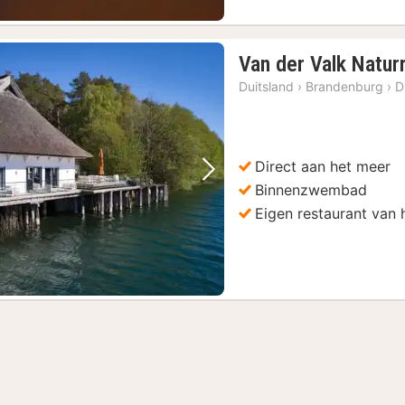
Van der Valk Natur
Duitsland
›
Brandenburg
›
D
Direct aan het meer
Vorige foto
Volgende foto
Binnenzwembad
Eigen restaurant van 