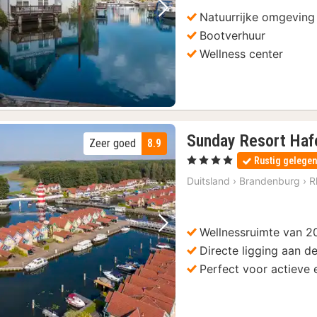
Natuurrijke omgeving
Vorige foto
Volgende foto
Bootverhuur
Wellness center
Sunday Resort Haf
Zeer goed
8.9
, 4 Sterren
Rustig gelege
Duitsland
›
Brandenburg
›
R
Wellnessruimte van 
Vorige foto
Volgende foto
Directe ligging aan d
Perfect voor actieve