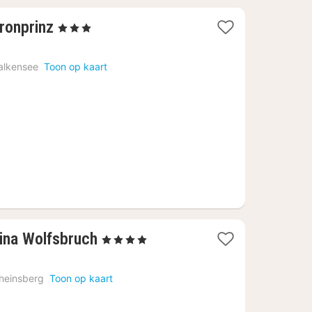
1
ronprinz
, 3 Sterren
nacht
vanaf
alkensee
Toon op kaart
114,76
€
2
ina Wolfsbruch
, 4 Sterren
nachten
vanaf
heinsberg
Toon op kaart
99
€