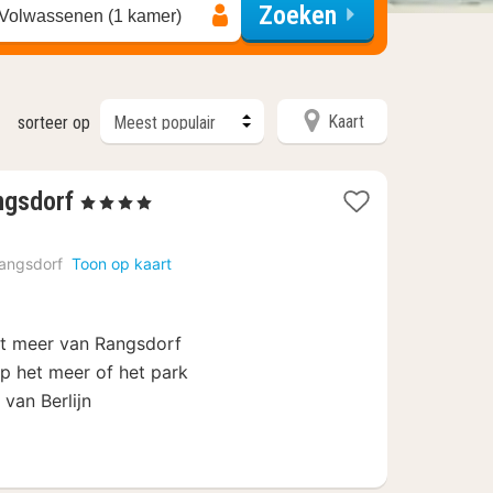
Zoeken
 Volwassenen (1 kamer)
Kaart
sorteer op
1
ngsdorf
, 4 Sterren
nacht
vanaf
angsdorf
Toon op kaart
117
€
et meer van Rangsdorf
p het meer of het park
 van Berlijn