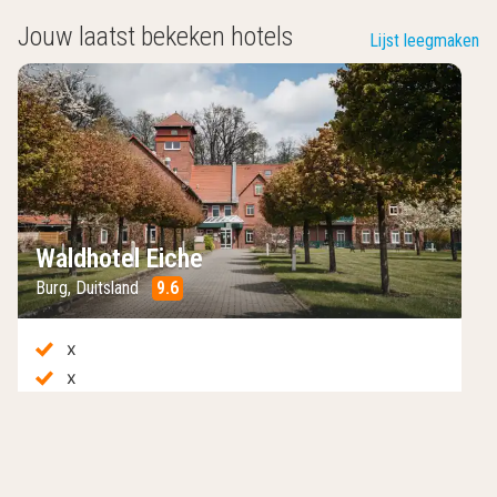
Jouw laatst bekeken hotels
Lijst leegmaken
Waldhotel Eiche
Burg
,
Duitsland
9.6
/10
x
x
x