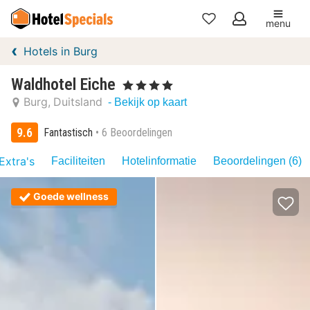
menu
Mijn
Hotels in Burg
favorieten
Waldhotel Eiche
, 4 Sterren
Burg
Duitsland
- Bekijk op kaart
9.6
Fantastisch
6 Beoordelingen
Extra's
Faciliteiten
Hotelinformatie
Beoordelingen (6)
Goede wellness