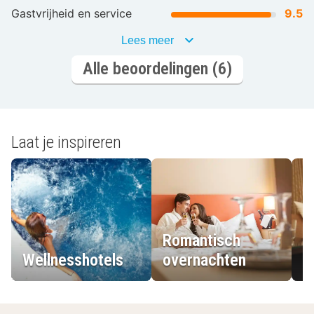
Gastvrijheid en service
9.5
Lees meer
Alle beoordelingen (6)
Laat je inspireren
Romantisch
Wellnesshotels
overnachten
L