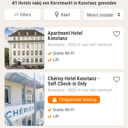
41
Hotels nabij een Kerstmarkt in Konstanz gevonden
Filters
Kaart
Apartment Hotel
1
Konstanz
nacht
Konstanz
·
500 m van het centrum
vanaf
125,93
Gratis Wi-Fi
€
Lift
Chérisy Hotel Konstanz -
1
Self Check-in Only
nacht
Konstanz
·
800 m van het centrum
vanaf
95,65
Ontgrendel korting
€
Gratis Wi-Fi
Lift