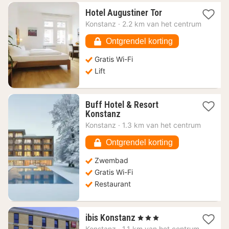
1
Hotel Augustiner Tor
nacht
Konstanz
·
2.2 km van het centrum
vanaf
100,95
Ontgrendel korting
€
Gratis Wi-Fi
Lift
Buff Hotel & Resort
1
Konstanz
nacht
Konstanz
·
1.3 km van het centrum
vanaf
436,01
Ontgrendel korting
€
Zwembad
Gratis Wi-Fi
Restaurant
1
ibis Konstanz
, 3 Sterren
nacht
Konstanz
·
1.1 km van het centrum