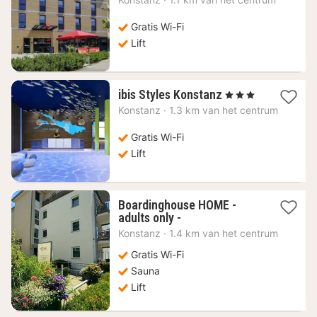
vanaf
111,52
Gratis Wi-Fi
€
Lift
1
ibis Styles Konstanz
, 3 Sterren
nacht
Konstanz
·
1.3 km van het centrum
vanaf
120,41
Gratis Wi-Fi
€
Lift
Boardinghouse HOME -
1
adults only -
nacht
Konstanz
·
1.4 km van het centrum
vanaf
162,85
Gratis Wi-Fi
€
Sauna
Lift