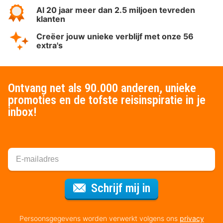
Al 20 jaar meer dan 2.5 miljoen tevreden
klanten
Creëer jouw unieke verblijf met onze 56
extra's
Ontvang net als 90.000 anderen, unieke
promoties en de tofste reisinspiratie in je
inbox!
Voor de nieuws
Schrijf mij in
Persoonsgegevens worden verwerkt volgens ons
privacy