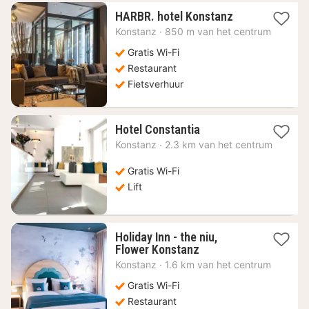
1
HARBR. hotel Konstanz
nacht
Konstanz
·
850 m van het centrum
vanaf
143,10
Gratis Wi-Fi
€
Restaurant
Fietsverhuur
2
Hotel Constantia
nachten
Konstanz
·
2.3 km van het centrum
vanaf
130,63
Gratis Wi-Fi
€
Lift
Holiday Inn - the niu,
1
Flower Konstanz
nacht
Konstanz
·
1.6 km van het centrum
vanaf
82,90
Gratis Wi-Fi
€
Restaurant