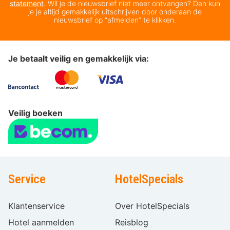
statement
. Wil je de nieuwsbrief niet meer ontvangen? Dan kun
je je altijd gemakkelijk uitschrijven door onderaan de
nieuwsbrief op “afmelden” te klikken.
Je betaalt veilig en gemakkelijk via:
Veilig boeken
Service
HotelSpecials
Klantenservice
Over HotelSpecials
Hotel aanmelden
Reisblog