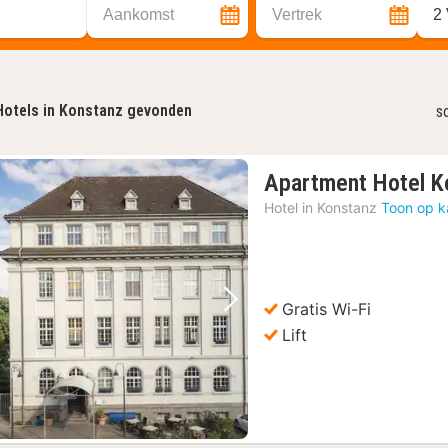
Aankomst
Vertrek
2
Hotels in Konstanz gevonden
s
Apartment Hotel K
Hotel in
Konstanz
Toon op k
Gratis Wi-Fi
Vorige foto
Volgende foto
Lift