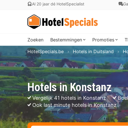
Al 20 jaar dé HotelSpecialist
Ga
Zoeken
Bestemmingen
Promoties
T
HotelSpecials.be
Hotels in Duitsland
Ho
Hotels in Konstanz
Vergelijk 41 hotels in Konstanz
Boe
Ook last minute hotels in Konstanz