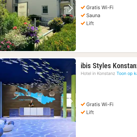
Gratis Wi-Fi
Vorige foto
Volgende foto
Sauna
Lift
ibis Styles Konstan
Hotel in
Konstanz
Toon op k
Gratis Wi-Fi
Vorige foto
Volgende foto
Lift