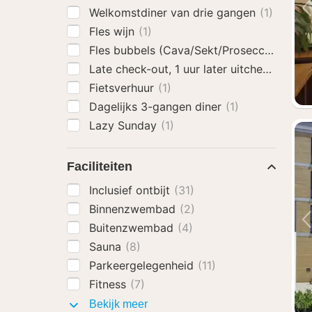
Welkomstdiner van drie gangen
(1)
Fles wijn
(1)
Fles bubbels (Cava/Sekt/Prosecco)
(1)
Late check-out, 1 uur later uitchecken
(1)
Fietsverhuur
(1)
Dagelijks 3-gangen diner
(1)
Lazy Sunday
(1)
Faciliteiten
Inclusief ontbijt
(31)
Binnenzwembad
(2)
Buitenzwembad
(4)
Sauna
(8)
Parkeergelegenheid
(11)
Fitness
(7)
Faciliteiten
Bekijk meer