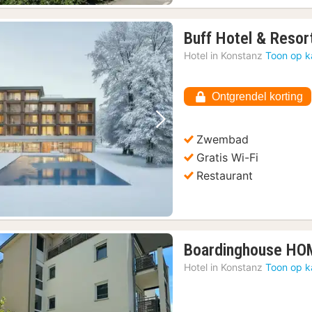
Buff Hotel & Resor
Hotel in
Konstanz
Toon op k
Ontgrendel korting
Vorige foto
Volgende foto
Zwembad
Gratis Wi-Fi
Restaurant
Boardinghouse HOME
Hotel in
Konstanz
Toon op k