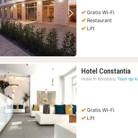
Gratis Wi-Fi
Vorige foto
Volgende foto
Restaurant
Lift
1
Hotel Constantia
na
Hotel in
Konstanz
Toon op k
va
14
€
Gratis Wi-Fi
Vorige foto
Volgende foto
Lift