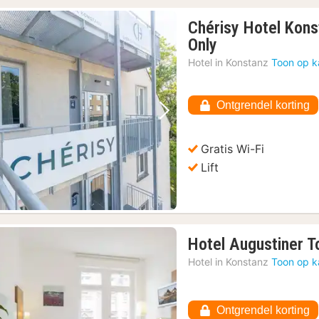
Chérisy Hotel Kons
1
Only
nacht
Hotel in
Konstanz
Toon op k
vanaf
95,65
Ontgrendel korting
€
Vorige foto
Volgende foto
Gratis Wi-Fi
Lift
Hotel Augustiner T
Hotel in
Konstanz
Toon op k
Ontgrendel korting