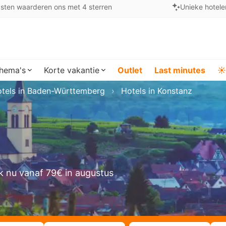
sten waarderen ons met 4 sterren
Unieke hotele
hema's
Korte vakantie
Outlet
Last minutes
☀️
tels in Baden-Württemberg
Hotels in Konstanz
k nu vanaf 79€ in augustus