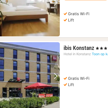
Vorige foto
Volgende foto
Gratis Wi-Fi
Lift
1
ibis Konstanz
, 3 Sterre
nach
Hotel in
Konstanz
Toon op k
vana
138,
€
Gratis Wi-Fi
Vorige foto
Volgende foto
Lift