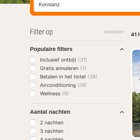
Zoek op hotel, regio of stad
Filter op
verwijder
41
Populaire filters
Inclusief ontbijt
(31)
Gratis annuleren
(1)
Betalen in het hotel
(39)
Airconditioning
(19)
Wellness
(9)
Aantal nachten
2 nachten
3 nachten
4 nachten