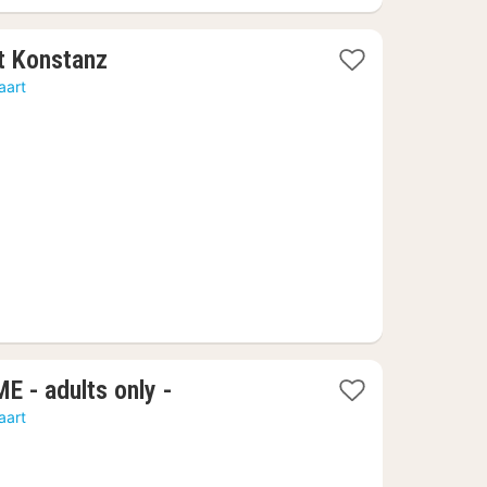
1
t Konstanz
nacht
aart
vanaf
459,21
€
1
 - adults only -
nacht
aart
vanaf
199,50