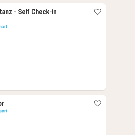
tanz - Self Check-in
aart
1
or
nacht
aart
vanaf
100,95
€