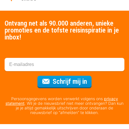
Ontvang net als 90.000 anderen, unieke
promoties en de tofste reisinspiratie in je
inbox!
Voor de nieuws
Schrijf mij in
Persoonsgegevens worden verwerkt volgens ons
privacy
statement
. Wil je de nieuwsbrief niet meer ontvangen? Dan kun
je je altijd gemakkelijk uitschrijven door onderaan de
nieuwsbrief op “afmelden” te klikken.