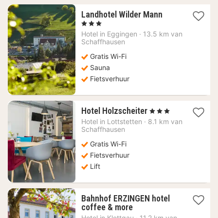
1
Landhotel Wilder Mann
nacht
, 3 Sterren
vanaf
Hotel in
Eggingen
·
13.5 km van
103,88
Schaffhausen
€
Gratis Wi-Fi
Sauna
Fietsverhuur
1
Hotel Holzscheiter
, 3 Sterren
nacht
Hotel in
Lottstetten
·
8.1 km van
vanaf
Schaffhausen
118,97
Gratis Wi-Fi
€
Fietsverhuur
Lift
Bahnhof ERZINGEN hotel
1
coffee & more
nacht
Hotel in
Klettgau
·
11.2 km van