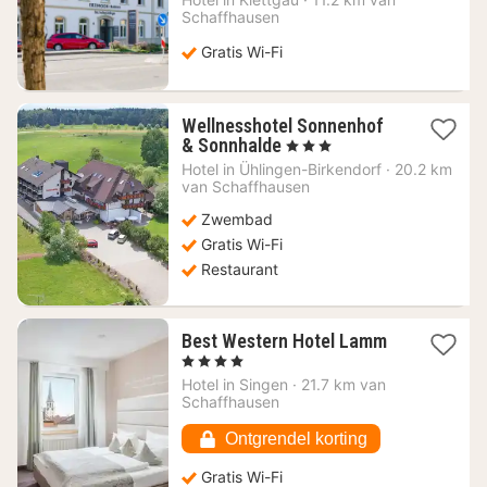
vanaf
Schaffhausen
189,52
€
Gratis Wi-Fi
Wellnesshotel Sonnenhof
1
& Sonnhalde
, 3 Sterren
nacht
Hotel in
Ühlingen-Birkendorf
·
20.2 km
vanaf
van Schaffhausen
115,66
Zwembad
€
Gratis Wi-Fi
Restaurant
1
Best Western Hotel Lamm
nacht
, 4 Sterren
vanaf
Hotel in
Singen
·
21.7 km van
78,14
Schaffhausen
€
Ontgrendel korting
Gratis Wi-Fi