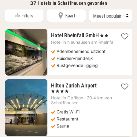
37
Hotels in Schaffhausen gevonden
Filters
Kaart
1
Hotel Rheinfall GmbH
, 2 Sterren
nacht
Hotel in
Neuhausen am Rheinfall
vanaf
191,16
Adembenemend uitzicht
€
Huisdiervriendelijk
Rustgevende ligging
1
Hilton Zurich Airport
nacht
, 4 Sterren
vanaf
Hotel in
Opfikon
·
29.4 km van
130,31
Schaffhausen
€
Gratis Wi-Fi
Restaurant
Sauna