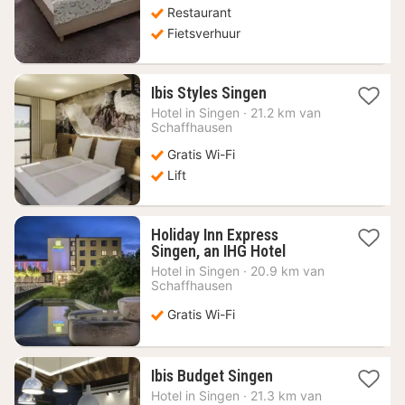
Restaurant
Fietsverhuur
1
Ibis Styles Singen
nacht
Hotel in
Singen
·
21.2 km van
vanaf
Schaffhausen
109,02
Gratis Wi-Fi
€
Lift
Holiday Inn Express
1
Singen, an IHG Hotel
nacht
Hotel in
Singen
·
20.9 km van
vanaf
Schaffhausen
101,85
€
Gratis Wi-Fi
1
Ibis Budget Singen
nacht
Hotel in
Singen
·
21.3 km van