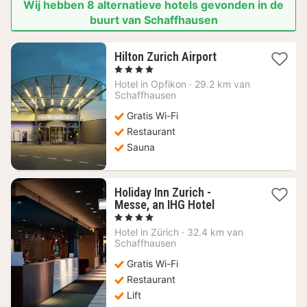
Wij hebben 8 alternatieve hotels gevonden in de
buurt van Schaffhausen
1
Hilton Zurich Airport
nacht
, 4 Sterren
vanaf
Hotel in
Opfikon
·
29.2 km van
130,31
Schaffhausen
€
Gratis Wi-Fi
Restaurant
Sauna
Holiday Inn Zurich -
1
Messe, an IHG Hotel
nacht
, 4 Sterren
vanaf
Hotel in
Zürich
·
32.4 km van
119,61
Schaffhausen
€
Gratis Wi-Fi
Restaurant
Lift