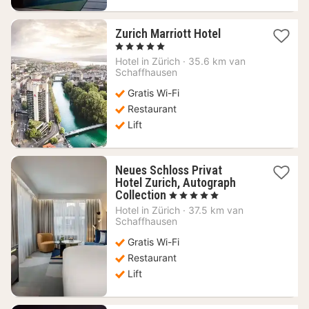
1
Zurich Marriott Hotel
nacht
, 5 Sterren
vanaf
Hotel in
Zürich
·
35.6 km van
458,40
Schaffhausen
€
Gratis Wi-Fi
Restaurant
Lift
Neues Schloss Privat
Hotel Zurich, Autograph
1
Collection
, 5 Sterren
nacht
Hotel in
Zürich
·
37.5 km van
vanaf
Schaffhausen
418,88
Gratis Wi-Fi
€
Restaurant
Lift