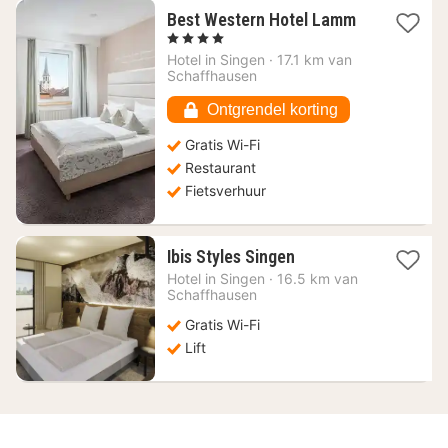
1
Best Western Hotel Lamm
nacht
, 4 Sterren
vanaf
Hotel in
Singen
·
17.1 km van
78,14
Schaffhausen
€
Ontgrendel korting
Gratis Wi-Fi
Restaurant
Fietsverhuur
1
Ibis Styles Singen
nacht
Hotel in
Singen
·
16.5 km van
vanaf
Schaffhausen
109,02
Gratis Wi-Fi
€
Lift