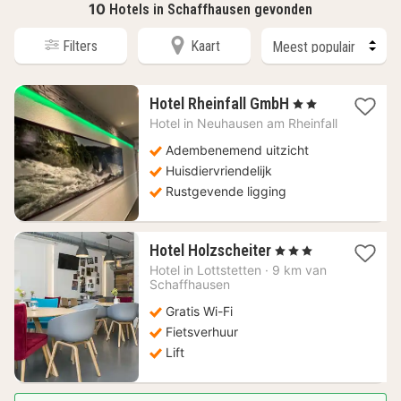
10
Hotels in Schaffhausen gevonden
Filters
Kaart
1
Hotel Rheinfall GmbH
, 2 Sterren
nacht
Hotel in
Neuhausen am Rheinfall
vanaf
191,16
Adembenemend uitzicht
€
Huisdiervriendelijk
Rustgevende ligging
1
Hotel Holzscheiter
, 3 Sterren
nacht
Hotel in
Lottstetten
·
9 km van
vanaf
Schaffhausen
118,97
Gratis Wi-Fi
€
Fietsverhuur
Lift