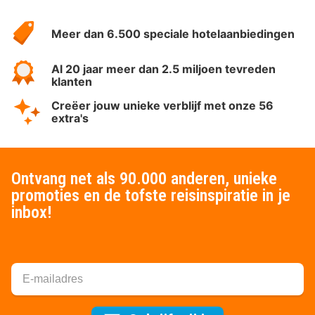
Over
HotelSpecials
Meer dan 6.500 speciale hotelaanbiedingen
Al 20 jaar meer dan 2.5 miljoen tevreden
klanten
Creëer jouw unieke verblijf met onze 56
extra's
Ontvang net als 90.000 anderen, unieke
promoties en de tofste reisinspiratie in je
inbox!