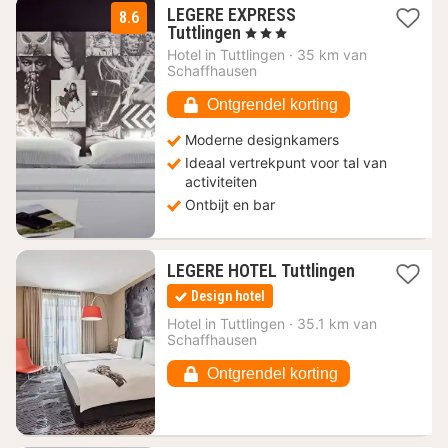
LEGERE EXPRESS
8.6
1
Tuttlingen
, 3 Sterren
nacht
Hotel in
Tuttlingen
·
35 km van
vanaf
Schaffhausen
87
€
Ontgrendel korting
Moderne designkamers
Ideaal vertrekpunt voor tal van
activiteiten
Ontbijt en bar
1
LEGERE HOTEL Tuttlingen
nacht
Design hotel
vanaf
109
Hotel in
Tuttlingen
·
35.1 km van
Schaffhausen
€
Ontgrendel korting