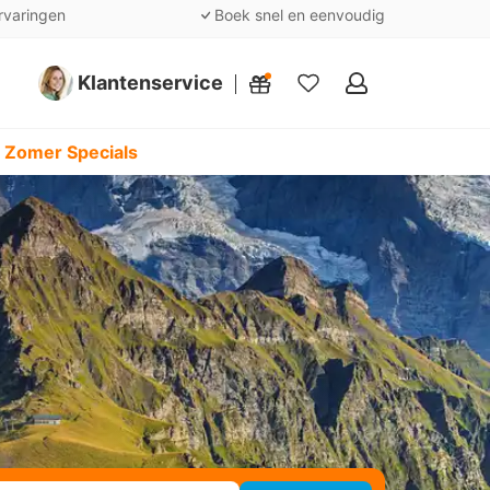
rvaringen
Boek snel en eenvoudig
Klantenservice
Mijn
favorieten
 Zomer Specials