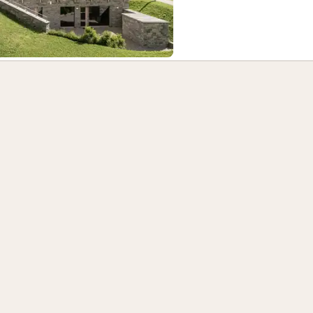
rein, bus en boot
(1)