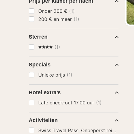
Prijs per kamer per nacht
Onder 200 €
(1)
200 € en meer
(1)
Sterren
4 Sterren
(1)
Specials
Unieke prijs
(1)
Hotel extra’s
Late check-out 17:00 uur
(1)
Activiteiten
Swiss Travel Pass: Onbeperkt reizen met t