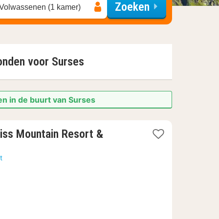
Zoeken
 Volwassenen (1 kamer)
vonden voor
Surses
en in de buurt van Surses
ss Mountain Resort &
t