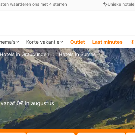
sten waarderen ons met 4 sterren
Unieke hotele
hema's
Korte vakantie
Outlet
Last minutes
☀️
Hotels in Graubünden
Hotels in Surses
 vanaf 0€ in augustus