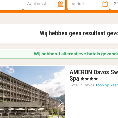
Aankomst
Vertrek
2
Wij hebben geen resultaat ge
Wij hebben 1 alternatieve hotels gevond
AMERON Davos Swi
1
Spa
, 4 Sterren
nacht
Hotel in
Davos
Toon op kaar
vanaf
167
€
Vorige foto
Volgende foto