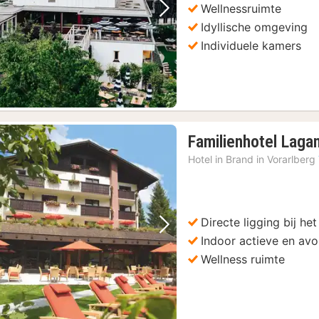
Wellnessruimte
Vorige foto
Volgende foto
Idyllische omgeving
Individuele kamers
Familienhotel Laga
Hotel in
Brand in Vorarlberg
rein, bus en boot
(1)
Directe ligging bij het
Vorige foto
Volgende foto
Indoor actieve en avon
Wellness ruimte