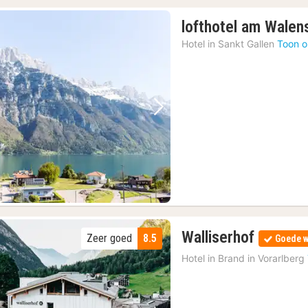
lofthotel am Walen
Hotel in
Sankt Gallen
Toon o
Vorige foto
Volgende foto
1
Walliserhof
Zeer goed
8.5
Goede w
nacht
Hotel in
Brand in Vorarlberg
vanaf
177,18
€