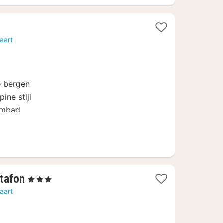
aart
de bergen
ine stijl
embad
1
tafon
, 3 Sterren
nacht
aart
vanaf
92,98