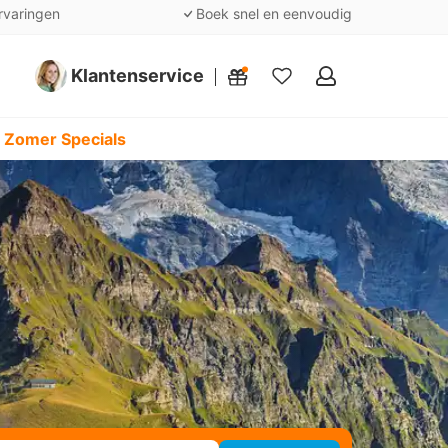
rvaringen
Boek snel en eenvoudig
Klantenservice
Mijn
favorieten
 Zomer Specials