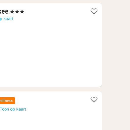
1
see
, 3 Sterren
nacht
p kaart
vanaf
257,04
€
ellness
Toon op kaart