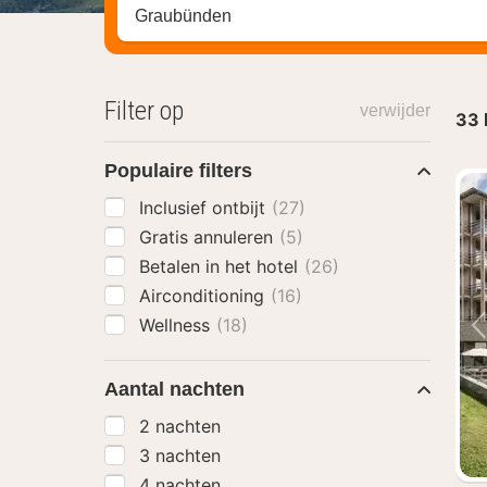
Zoek op hotel, regio of stad
Filter op
verwijder
33
Populaire filters
Inclusief ontbijt
(27)
Gratis annuleren
(5)
Betalen in het hotel
(26)
Airconditioning
(16)
Wellness
(18)
Aantal nachten
2 nachten
3 nachten
4 nachten