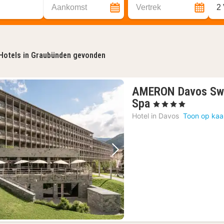
Aankomst
Vertrek
2
Hotels in Graubünden gevonden
AMERON Davos Swi
1
Spa
, 4 Sterren
nacht
Hotel in
Davos
Toon op kaa
vanaf
165,77
€
Vorige foto
Volgende foto