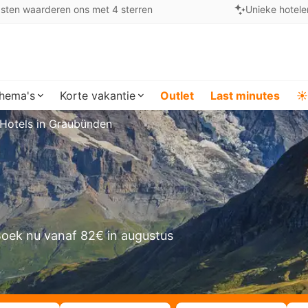
sten waarderen ons met 4 sterren
Unieke hotele
hema's
Korte vakantie
Outlet
Last minutes
☀️
Hotels in Graubünden
oek nu vanaf 82€ in augustus