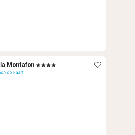
€
1
la Montafon
, 4 Sterren
nacht
oon op kaart
vanaf
250
€