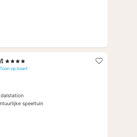
1
nt
, 4 Sterren
nacht
Toon op kaart
vanaf
453,20
€
 dalstation
tuurlijke speeltuin