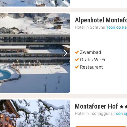
Alpenhotel Montaf
Hotel in
Schruns
Toon op ka
Zwembad
Vorige foto
Volgende foto
Gratis Wi-Fi
Restaurant
1
Montafoner Hof
, 4 S
na
Hotel in
Tschagguns
Toon o
va
27