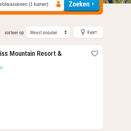
Zoeken
 Volwassenen (1 kamer)
Kaart
sorteer op
ss Mountain Resort &
rt