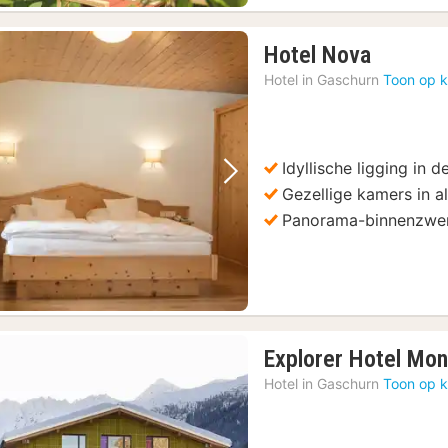
1
Hotel Nova
nacht
Hotel in
Gaschurn
Toon op k
vanaf
185,30
€
Idyllische ligging in 
Vorige foto
Volgende foto
Gezellige kamers in alp
Panorama-binnenzw
Explorer Hotel Mon
Hotel in
Gaschurn
Toon op k