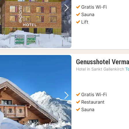
Gratis Wi-Fi
Vorige foto
Volgende foto
Sauna
Lift
Genusshotel Verma
Hotel in
Sankt Gallenkirch
T
Gratis Wi-Fi
Vorige foto
Volgende foto
Restaurant
Sauna