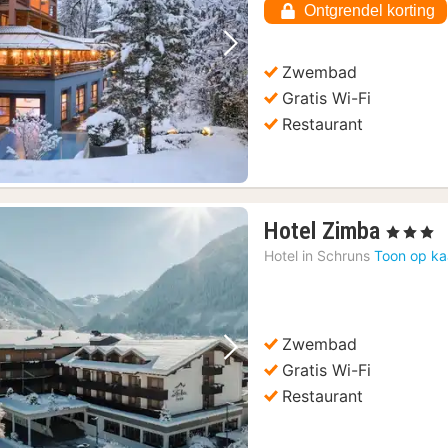
Ontgrendel korting
€
Vorige foto
Volgende foto
Zwembad
Gratis Wi-Fi
Restaurant
1
Hotel Zimba
, 3 Sterren
nacht
Hotel in
Schruns
Toon op ka
vanaf
222,0
€
Zwembad
Vorige foto
Volgende foto
Gratis Wi-Fi
Restaurant