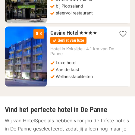
bij Plopsaland
sfeervol restaurant
1
Casino Hotel
, 4 Sterren
8.8
nacht
Geniet van luxe
vanaf
145
Hotel in
Koksijde
·
4.1 km van De
Panne
€
Luxe hotel
Aan de kust
Wellnessfaciliteiten
Vind het perfecte hotel in De Panne
Wij van HotelSpecials hebben voor jou de tofste hotels
in De Panne geselecteerd, zodat jij alleen nog maar je