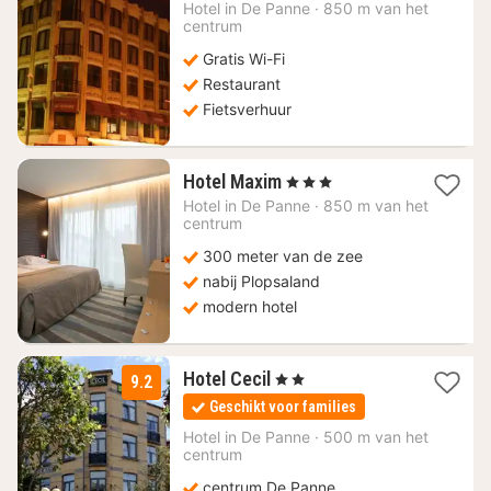
nacht
Hotel in
De Panne
·
850 m van het
vanaf
centrum
164,82
Gratis Wi-Fi
€
Restaurant
Fietsverhuur
1
Hotel Maxim
, 3 Sterren
nacht
Hotel in
De Panne
·
850 m van het
vanaf
centrum
175
300 meter van de zee
€
nabij Plopsaland
modern hotel
1
Hotel Cecil
, 2 Sterren
9.2
nacht
Geschikt voor families
vanaf
114
Hotel in
De Panne
·
500 m van het
centrum
€
centrum De Panne