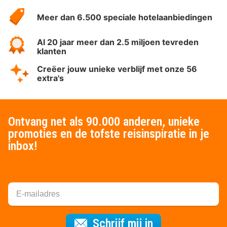
HotelSpecials
Meer dan 6.500 speciale hotelaanbiedingen
Al 20 jaar meer dan 2.5 miljoen tevreden
klanten
Creëer jouw unieke verblijf met onze 56
extra's
Ontvang net als 90.000 anderen, unieke
promoties en de tofste reisinspiratie in je
inbox!
Voor de nieuws
Schrijf mij in