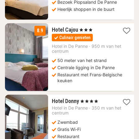
Bezoek Plopsaland De Panne
Heerlijk shoppen in de buurt
1
Hotel Cajou
, 3 Sterren
8.9
nacht
Culinair genieten
vanaf
175
Hotel in
De Panne
·
950 m van het
centrum
€
50 meter van het strand
Centrale ligging in De Panne
Restaurant met Frans-Belgische
keuken
1
Hotel Donny
, 4 Sterren
nacht
Hotel in
De Panne
·
350 m van het
vanaf
centrum
340,88
Zwembad
€
Gratis Wi-Fi
Restaurant