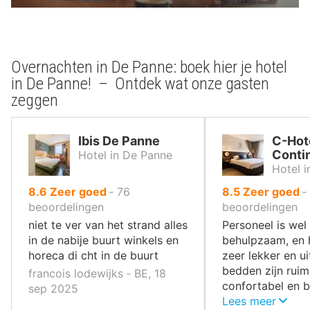
Overnachten in De Panne: boek hier je hotel
in De Panne! – Ontdek wat onze gasten
zeggen
Ibis De Panne
C-Hot
Conti
Hotel in De Panne
Hotel 
uit
uit
8.6
Zeer goed
‐
76
8.5
Zeer goed
‐
10
10
beoordelingen
beoordelingen
,
,
niet te ver van het strand alles
Personeel is wel 
in de nabije buurt winkels en
behulpzaam, en h
horeca di cht in de buurt
zeer lekker en ui
bedden zijn ruim
francois lodewijks ‐ BE, 18
confortabel en 
sep 2025
ook oké.
Lees meer