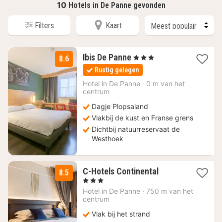
10
Hotels in De Panne gevonden
Filters
Kaart
1
Ibis De Panne
, 3 Sterren
8.6
nacht
Rustig gelegen
vanaf
117
Hotel in
De Panne
·
0 m van het
centrum
€
Dagje Plopsaland
Vlakbij de kust en Franse grens
Dichtbij natuurreservaat de
Westhoek
1
C-Hotels Continental
8.5
nacht
, 3 Sterren
vanaf
Hotel in
De Panne
·
750 m van het
95,04
centrum
€
Vlak bij het strand