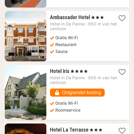
1
Ambassador Hotel
, 3 Sterren
nacht
Hotel in
De Panne
·
650 m van het
vanaf
centrum
154,02
Gratis Wi-Fi
€
Restaurant
Sauna
1
Hotel Iris
, 4 Sterren
nacht
Hotel in
De Panne
·
650 m van het
vanaf
centrum
208,72
€
Ontgrendel korting
Gratis Wi-Fi
Roomservice
1
Hotel La Terrasse
, 3 Sterren