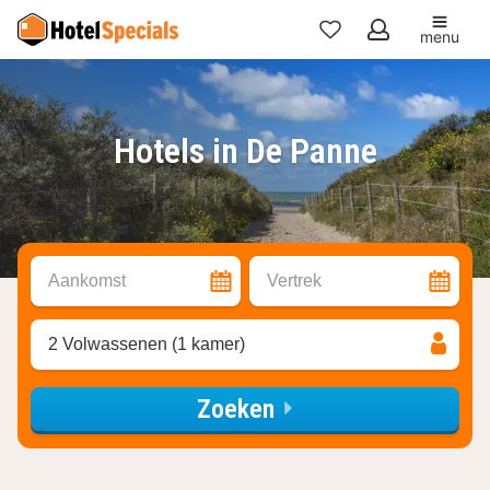
menu
Mijn
favorieten
Hotels in De Panne
Aankomst
Vertrek
2 Volwassenen (1 kamer)
Zoeken