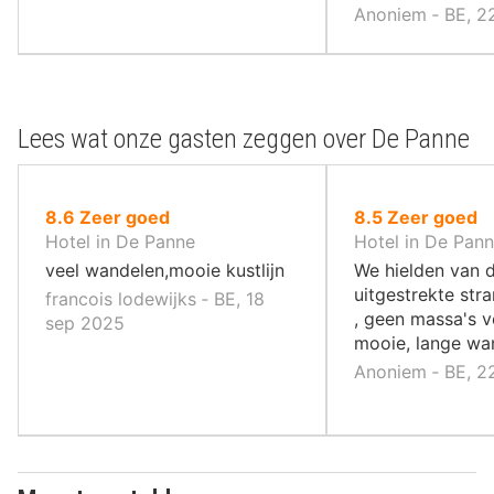
Anoniem ‐ BE, 2
Lees wat onze gasten zeggen over De Panne
uit
uit
8.6
Zeer goed
8.5
Zeer goed
10
10
Hotel in De Panne
Hotel in De Pan
,
,
veel wandelen,mooie kustlijn
We hielden van 
uitgestrekte stra
francois lodewijks ‐ BE, 18
, geen massa's v
sep 2025
mooie, lange wand
Anoniem ‐ BE, 2