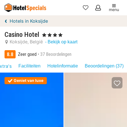
menu
Mijn
Hotels in Koksijde
favorieten
Casino Hotel
, 4 Sterren
Koksijde
België
- Bekijk op kaart
8.8
Zeer goed
37 Beoordelingen
xtra's
Faciliteiten
Hotelinformatie
Beoordelingen (37)
Geniet van luxe