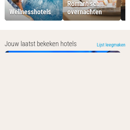
Romantisch
Wellnesshotels
overnachten
L
Jouw laatst bekeken hotels
Lijst leegmaken
Casino Hotel
Koksijde
,
België
8.8
/10
Luxe hotel