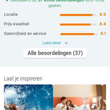
Gebaseerd op
37 echte beoordelingen
door onze
gasten.
Locatie
8.9
Prijs-kwaliteit
8.4
Gastvrijheid en service
9.1
Lees meer
Alle beoordelingen (37)
Laat je inspireren