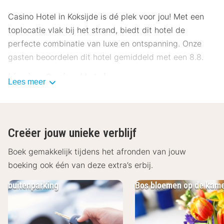
Casino Hotel in Koksijde is dé plek voor jou! Met een
toplocatie vlak bij het strand, biedt dit hotel de
perfecte combinatie van luxe en ontspanning. Onze
gasten beoordelen dit hotel gemiddeld met een 8.8.
Ligging Casino Hotel
Lees meer
Casino Hotel ligt in het hart van Koksijde, op slechts
een paar minuten wandelen van het strand. In de
omgeving van Koksijde vind je diverse natuurgebieden,
Creëer jouw unieke verblijf
zoals de Doornpanne zoals Doornpanne. Maak hier een
prachtige wandeling en bekijk de shetlandpony’s die in
Boek gemakkelijk tijdens het afronden van jouw
dit gebied grazen. De Noordzee aan de Belgische kust
boeking ook één van deze extra’s erbij.
is ideaal voor kitesurfers en andere watersporters.
buitenparking
Bos bloemen op de kam
Bezoek in Koksijde en zijn deelgemeenten interessante
musea zoals het Nationaal Visserijmuseum,
ambachtsmuseum ’t Krekelhof en het Museum voor