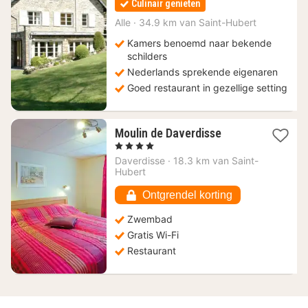
Culinair genieten
vanaf
154
Alle
·
34.9 km van Saint-Hubert
€
Kamers benoemd naar bekende
schilders
Nederlands sprekende eigenaren
Goed restaurant in gezellige setting
1
Moulin de Daverdisse
nacht
, 4 Sterren
vanaf
Daverdisse
·
18.3 km van Saint-
187,07
Hubert
€
Ontgrendel korting
Zwembad
Gratis Wi-Fi
Restaurant