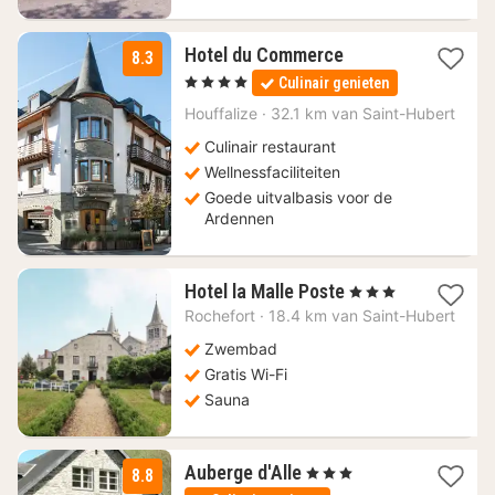
1
Hotel du Commerce
8.3
nacht
, 4 Sterren
Culinair genieten
vanaf
161
Houffalize
·
32.1 km van Saint-Hubert
€
Culinair restaurant
Wellnessfaciliteiten
Goede uitvalbasis voor de
Ardennen
1
Hotel la Malle Poste
, 3 Sterren
nacht
Rochefort
·
18.4 km van Saint-Hubert
vanaf
116,07
Zwembad
€
Gratis Wi-Fi
Sauna
1
Auberge d'Alle
, 3 Sterren
8.8
nacht