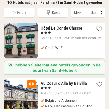
10
Hotels nabij een Kerstmarkt in Saint-Hubert gevonden
Filters
Kaart
1
Hôtel Le Cor de Chasse
nacht
, 3 Sterren
vanaf
Saint-Hubert
·
250 m van het centrum
81,64
€
Gratis Wi-Fi
Wij hebben 9 alternatieve hotels gevonden in de
buurt van Saint-Hubert
Au Coeur d'Alle by Belvilla
6.8
2
, 3 Sterren
nachten
Alle
·
35.3 km van Saint-Hubert
vanaf
59
Belgische Ardennen
€
Nabij Het Kasteel van Bouillon