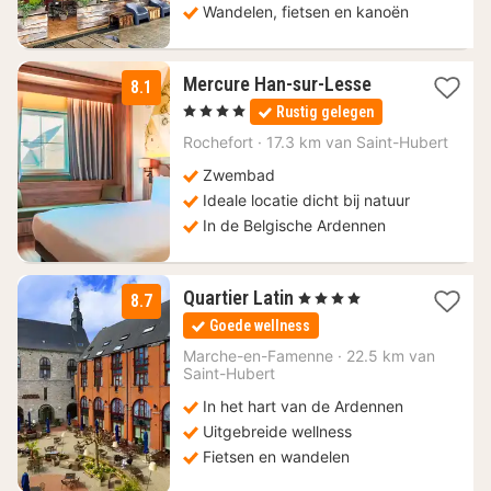
Wandelen, fietsen en kanoën
1
Mercure Han-sur-Lesse
8.1
nacht
, 4 Sterren
Rustig gelegen
vanaf
139
Rochefort
·
17.3 km van Saint-Hubert
€
Zwembad
Ideale locatie dicht bij natuur
In de Belgische Ardennen
3
Quartier Latin
, 4 Sterren
8.7
nachten
Goede wellness
vanaf
144
Marche-en-Famenne
·
22.5 km van
Saint-Hubert
€
In het hart van de Ardennen
Uitgebreide wellness
Fietsen en wandelen