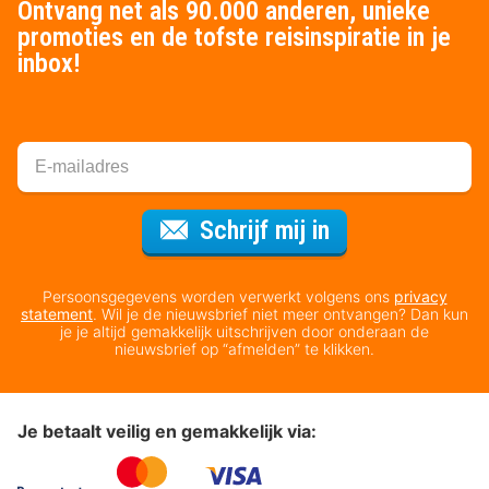
Ontvang net als 90.000 anderen, unieke
promoties en de tofste reisinspiratie in je
inbox!
Voor de nieuws
Schrijf mij in
Persoonsgegevens worden verwerkt volgens ons
privacy
statement
. Wil je de nieuwsbrief niet meer ontvangen? Dan kun
je je altijd gemakkelijk uitschrijven door onderaan de
nieuwsbrief op “afmelden” te klikken.
Je betaalt veilig en gemakkelijk via: