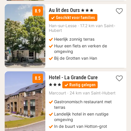
1
Au lit des Ours
, 3 Sterren
8.9
nacht
Geschikt voor families
vanaf
82,50
Han-sur-Lesse
·
17.2 km van Saint-
Hubert
€
Heerlijk zonnig terras
Huur een fiets en verken de
omgeving
Bij de Grotten van Han
3
Hotel - La Grande Cure
8.5
nachten
, 3 Sterren
Rustig gelegen
vanaf
80
Marcourt
·
24 km van Saint-Hubert
€
Gastronomisch restaurant met
terras
Landelijk hotel in een rustige
omgeving
In de buurt van Hotton-grot