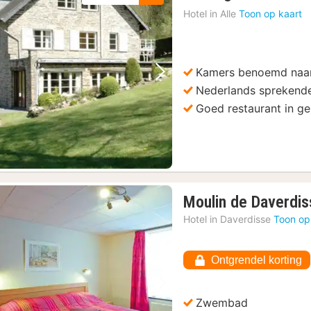
nac
Hotel in
Alle
Toon op kaart
van
154
€
Kamers benoemd naar
Vorige foto
Volgende foto
Nederlands sprekend
Goed restaurant in gez
Moulin de Daverdis
Hotel in
Daverdisse
Toon op
Ontgrendel korting
Vorige foto
Volgende foto
Zwembad