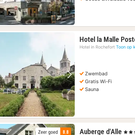
Hotel la Malle Post
Hotel in
Rochefort
Toon op 
Zwembad
Vorige foto
Volgende foto
Gratis Wi-Fi
Sauna
1
Auberge d'Alle
Zeer goed
8.8
, 3 Ste