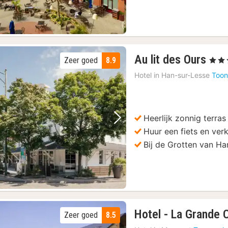
1
Au lit des Ours
Zeer goed
8.9
, 3 Ste
nac
Hotel in
Han-sur-Lesse
Toon
van
82,
€
Heerlijk zonnig terras
Vorige foto
Volgende foto
Huur een fiets en ve
Bij de Grotten van Ha
Hotel - La Grande 
Zeer goed
8.5