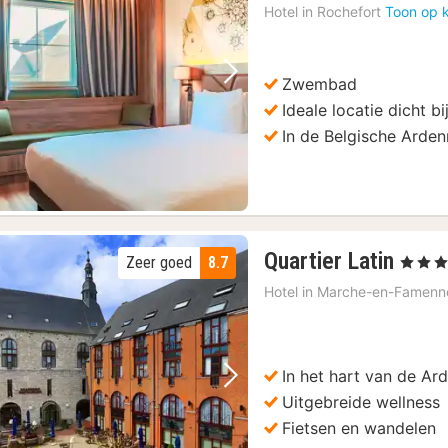
Hotel in
Rochefort
Toon op 
Zwembad
Vorige foto
Volgende foto
Ideale locatie dicht bi
In de Belgische Arde
3
Quartier Latin
Zeer goed
8.7
, 4 Sterr
nach
Hotel in
Marche-en-Famenn
vana
144
€
In het hart van de Ar
Vorige foto
Volgende foto
Uitgebreide wellness
Fietsen en wandelen