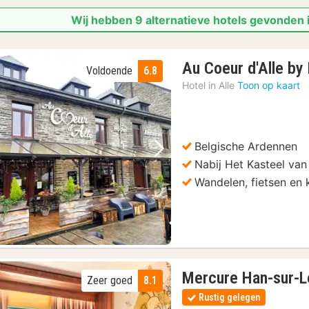
Wij hebben 9 alternatieve hotels gevonden 
Au Coeur d'Alle by 
Voldoende
6.8
Hotel in
Alle
Toon op kaart
Belgische Ardennen
Vorige foto
Volgende foto
Nabij Het Kasteel van
Wandelen, fietsen en
Mercure Han-sur-
Zeer goed
8.1
Rustig gelegen