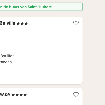
in de buurt van Saint-Hubert
2
Belvilla
, 3 Sterren
nachten
vanaf
59
€
 Bouillon
 kanoën
1
Lesse
, 4 Sterren
nacht