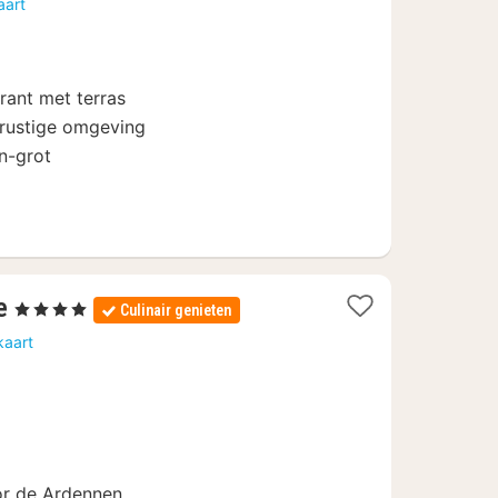
aart
vanaf
80
€
rant met terras
n rustige omgeving
n-grot
1
e
, 4 Sterren
Culinair genieten
nacht
kaart
vanaf
161
€
or de Ardennen