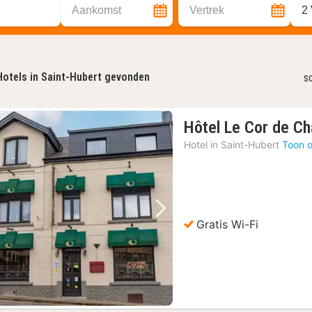
Aankomst
Vertrek
2
Hotels in Saint-Hubert gevonden
s
Hôtel Le Cor de C
Hotel in
Saint-Hubert
Toon o
Vorige foto
Volgende foto
Gratis Wi-Fi