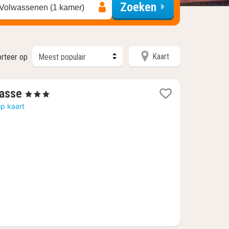
Zoeken
 Volwassenen (1 kamer)
Kaart
orteer op
1
hasse
, 3 Sterren
nacht
p kaart
vanaf
81,64
€