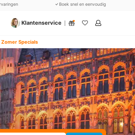
rvaringen
Boek snel en eenvoudig
Klantenservice
Mijn
favorieten
 Zomer Specials