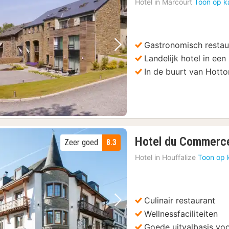
Hotel in
Marcourt
Toon op k
Gastronomisch restau
Vorige foto
Volgende foto
Landelijk hotel in ee
In de buurt van Hotto
Hotel du Commerc
Zeer goed
8.3
Hotel in
Houffalize
Toon op 
Culinair restaurant
Vorige foto
Volgende foto
Wellnessfaciliteiten
Goede uitvalbasis vo