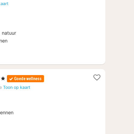
vanaf
kaart
139
€
j natuur
nnen
en
Goede wellness
ten
e
Toon op kaart
f
dennen