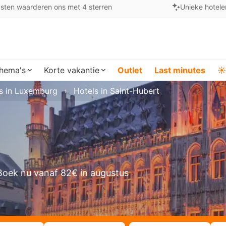
sten waarderen ons met 4 sterren
Unieke hotele
hema's
Korte vakantie
Outlet
Last minutes
☀️
s in Luxemburg
Hotels in Saint-Hubert
Boek nu vanaf 82€ in augustus