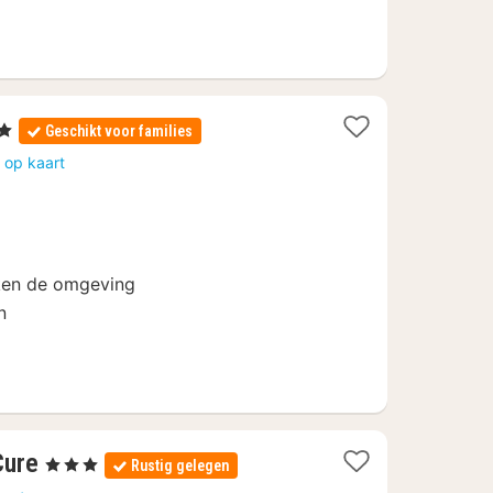
rren
Geschikt voor families
ht
 op kaart
af
50
rken de omgeving
n
3
Cure
, 3 Sterren
Rustig gelegen
nachten