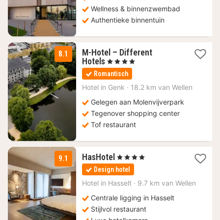
Wellness & binnenzwembad
Authentieke binnentuin
M-Hotel – Different
8.1
3
Hotels
, 4 Sterren
nachten
Romantisch
vanaf
92
Hotel in
Genk
·
18.2 km van Wellen
€
Gelegen aan Molenvijverpark
Tegenover shopping center
Tof restaurant
1
HasHotel
, 4 Sterren
9.1
nacht
Design hotel
vanaf
140
Hotel in
Hasselt
·
9.7 km van Wellen
€
Centrale ligging in Hasselt
Stijlvol restaurant