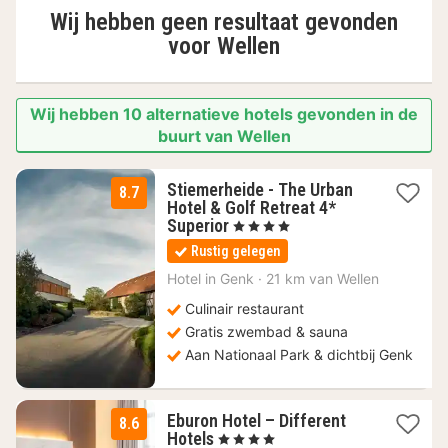
Wij hebben geen resultaat gevonden
voor
Wellen
Wij hebben 10 alternatieve hotels gevonden in de
buurt van Wellen
Stiemerheide - The Urban
8.7
Hotel & Golf Retreat 4*
1
Superior
, 4 Sterren
nacht
Rustig gelegen
vanaf
113
Hotel in
Genk
·
21 km van Wellen
€
Culinair restaurant
Gratis zwembad & sauna
Aan Nationaal Park & dichtbij Genk
Eburon Hotel – Different
8.6
1
Hotels
, 4 Sterren