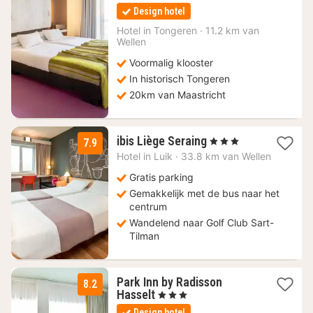
nacht
Design hotel
vanaf
99
Hotel in
Tongeren
·
11.2 km van
Wellen
€
Voormalig klooster
In historisch Tongeren
20km van Maastricht
1
ibis Liège Seraing
, 3 Sterren
7.9
nacht
Hotel in
Luik
·
33.8 km van Wellen
vanaf
99
Gratis parking
€
Gemakkelijk met de bus naar het
centrum
Wandelend naar Golf Club Sart-
Tilman
Park Inn by Radisson
8.2
1
Hasselt
, 3 Sterren
nacht
Design hotel