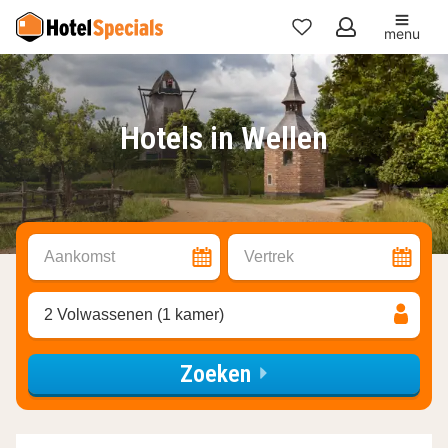
menu
Mijn
favorieten
Hotels in Wellen
Aankomst
Vertrek
2 Volwassenen (1 kamer)
Zoeken