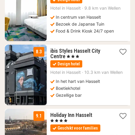
vanaf
99
Hotel in
Hasselt
·
9.8 km van Wellen
€
In centrum van Hasselt
Bezoek de Japanse Tuin
Food & Drink Kiosk 24/7 open
ibis Styles Hasselt City
8.3
2
Centre
, 3 Sterren
nachten
Design hotel
vanaf
75
Hotel in
Hasselt
·
10.3 km van Wellen
€
In het hart van Hasselt
Boetiekhotel
Gezellige bar
1
Holiday Inn Hasselt
9.1
nacht
, 4 Sterren
vanaf
Geschikt voor families
137