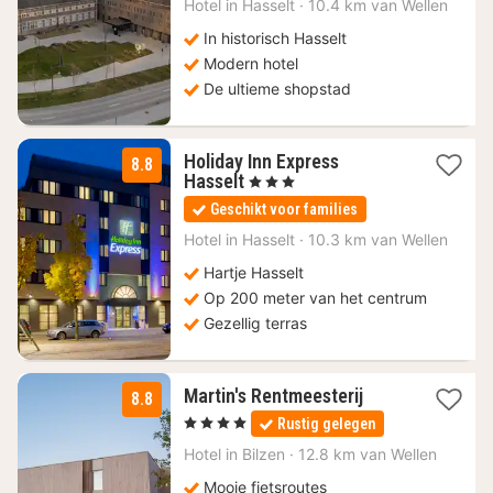
€
Hotel in
Hasselt
·
10.4 km van Wellen
In historisch Hasselt
Modern hotel
De ultieme shopstad
Holiday Inn Express
8.8
1
Hasselt
, 3 Sterren
nacht
Geschikt voor families
vanaf
95
Hotel in
Hasselt
·
10.3 km van Wellen
€
Hartje Hasselt
Op 200 meter van het centrum
Gezellig terras
1
Martin's Rentmeesterij
8.8
nacht
, 4 Sterren
Rustig gelegen
vanaf
123
Hotel in
Bilzen
·
12.8 km van Wellen
€
Mooie fietsroutes