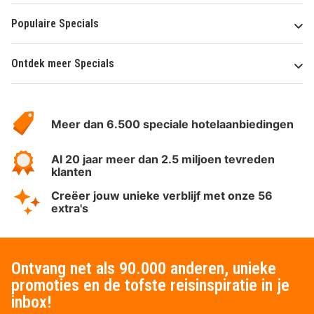
Populaire Specials
Ontdek meer Specials
Over
HotelSpecials
Meer dan 6.500 speciale hotelaanbiedingen
Al 20 jaar meer dan 2.5 miljoen tevreden
klanten
Creëer jouw unieke verblijf met onze 56
extra's
Ontvang net als 90.000 anderen, unieke
promoties en de tofste reisinspiratie in je
inbox!