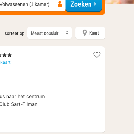
Zoeken
 Volwassenen (1 kamer)
Kaart
sorteer op
1
 3 Sterren
nacht
 kaart
vanaf
99
€
us naar het centrum
Club Sart-Tilman