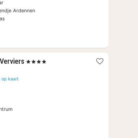
ar
endje Ardennen
as
1
 Verviers
, 4 Sterren
nacht
vanaf
 op kaart
116
€
ntrum