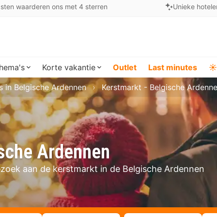
sten waarderen ons met 4 sterren
Unieke hotele
hema's
Korte vakantie
Outlet
Last minutes
☀️
s in Belgische Ardennen
Kerstmarkt - Belgische Ardenn
ische Ardennen
ezoek aan de kerstmarkt in de Belgische Ardennen