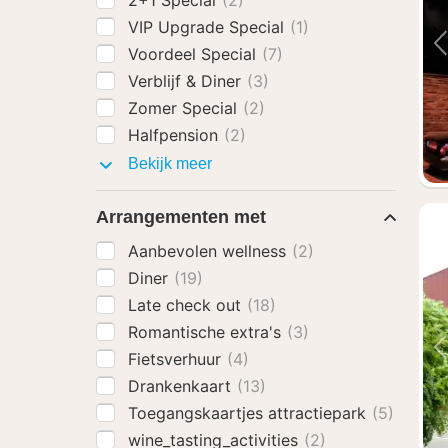
2+1 Special
(2)
VIP Upgrade Special
(1)
Voordeel Special
(7)
Verblijf & Diner
(3)
Zomer Special
(2)
Halfpension
(2)
Specials
Bekijk meer
Arrangementen met
Aanbevolen wellness
(2)
Diner
(19)
Late check out
(18)
Romantische extra's
(3)
Fietsverhuur
(4)
Drankenkaart
(13)
Toegangskaartjes attractiepark
(5)
wine_tasting_activities
(2)