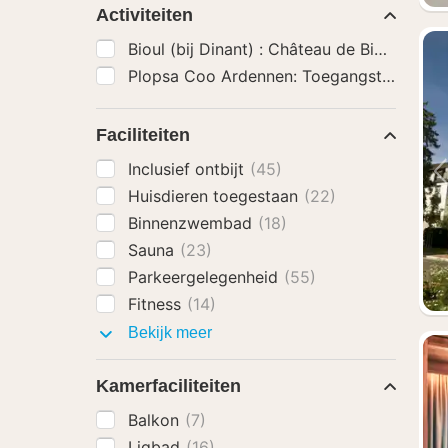
Activiteiten
Bioul (bij Dinant) : Château de Bioul Tour
Plopsa Coo Ardennen: Toegangsticket
(5)
Faciliteiten
Inclusief ontbijt
(45)
Huisdieren toegestaan
(22)
Binnenzwembad
(18)
Sauna
(23)
Parkeergelegenheid
(55)
Fitness
(14)
Faciliteiten
Bekijk meer
Kamerfaciliteiten
Balkon
(7)
Ligbad
(16)