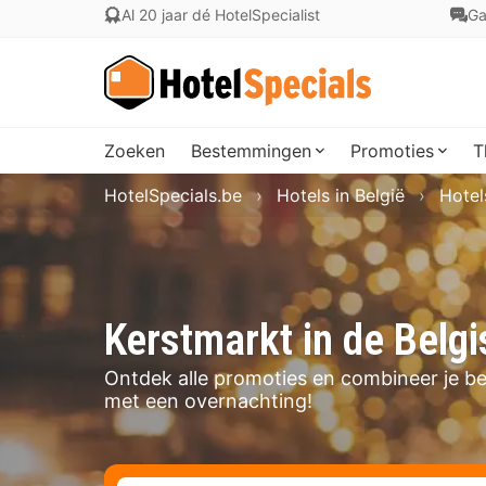
Al 20 jaar dé HotelSpecialist
Ga
Zoeken
Bestemmingen
Promoties
T
HotelSpecials.be
Hotels in België
Hotel
Kerstmarkt in de Belg
Ontdek alle promoties en combineer je b
met een overnachting!