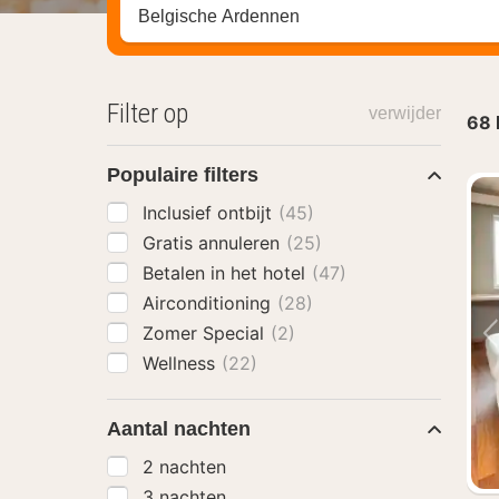
Zoek op hotel, regio of stad
Filter op
verwijder
68
Populaire filters
Inclusief ontbijt
(45)
Gratis annuleren
(25)
Betalen in het hotel
(47)
Airconditioning
(28)
Zomer Special
(2)
Wellness
(22)
Aantal nachten
2 nachten
3 nachten