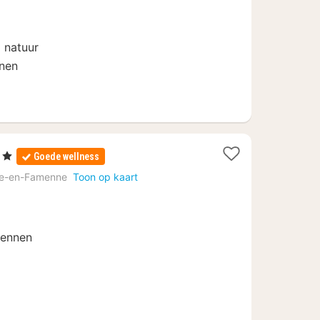
€
j natuur
nnen
en
Goede wellness
ten
e-en-Famenne
Toon op kaart
f
dennen