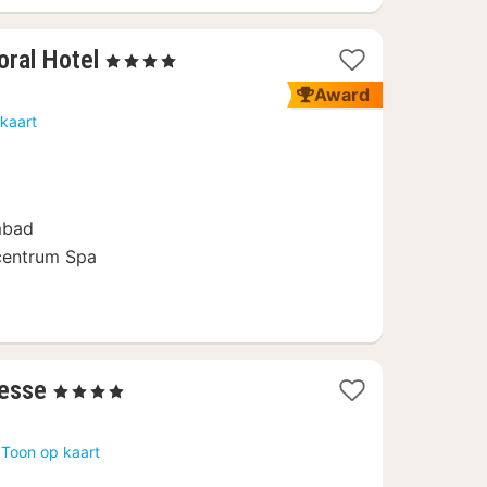
1
ral Hotel
, 4 Sterren
nacht
Award
vanaf
kaart
139
€
mbad
 centrum Spa
1
Lesse
, 4 Sterren
nacht
vanaf
Toon op kaart
139