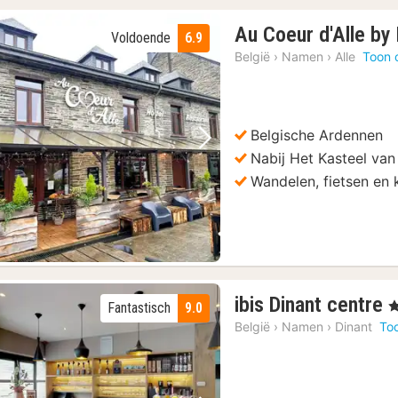
Au Coeur d'Alle by 
Voldoende
6.9
België
›
Namen
›
Alle
Toon 
Belgische Ardennen
Vorige foto
Volgende foto
Nabij Het Kasteel van
Wandelen, fietsen en
ibis Dinant centre
, 
Fantastisch
9.0
n
België
›
Namen
›
Dinant
To
v