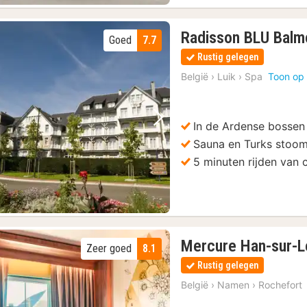
 en Wijnproeverij
(2)
Radisson BLU Balmo
Goed
7.7
Rustig gelegen
België
›
Luik
›
Spa
Toon op 
In de Ardense bossen
Vorige foto
Volgende foto
Sauna en Turks stoo
5 minuten rijden van
Mercure Han-sur-
Zeer goed
8.1
Rustig gelegen
België
›
Namen
›
Rochefort