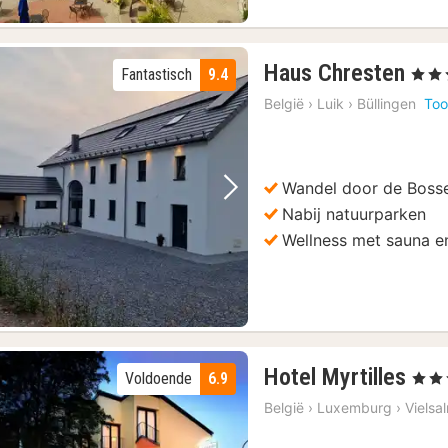
2
Haus Chresten
Fantastisch
9.4
, 4 Ste
nac
België
›
Luik
›
Büllingen
Too
van
124
€
Wandel door de Boss
Vorige foto
Volgende foto
Nabij natuurparken
Wellness met sauna 
1
Hotel Myrtilles
Voldoende
6.9
, 3 Ste
nac
België
›
Luxemburg
›
Vielsa
van
80