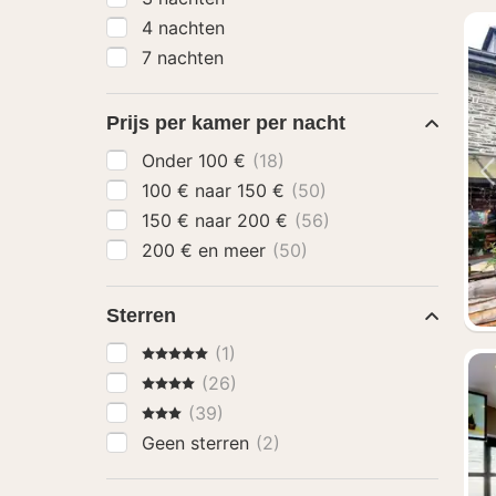
4 nachten
7 nachten
Prijs per kamer per nacht
Onder 100 €
(18)
100 € naar 150 €
(50)
150 € naar 200 €
(56)
200 € en meer
(50)
Sterren
5 Sterren
(1)
4 Sterren
(26)
3 Sterren
(39)
Geen sterren
(2)