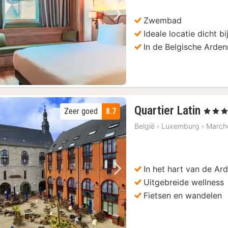
Zwembad
Vorige foto
Volgende foto
Ideale locatie dicht bi
In de Belgische Arde
3
Quartier Latin
Zeer goed
8.7
, 4 Sterr
nach
België
›
Luxemburg
›
March
vana
144
€
In het hart van de Ar
Vorige foto
Volgende foto
Uitgebreide wellness
Fietsen en wandelen