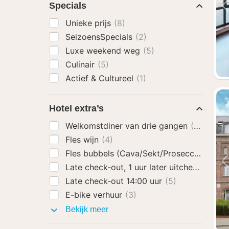
Specials
Unieke prijs
(8)
SeizoensSpecials
(2)
Luxe weekend weg
(5)
Culinair
(5)
Actief & Cultureel
(1)
Hotel extra’s
Welkomstdiner van drie gangen
(11)
Fles wijn
(4)
Fles bubbels (Cava/Sekt/Prosecco)
(9)
Late check-out, 1 uur later uitchecken
(6)
Late check-out 14:00 uur
(5)
E-bike verhuur
(3)
Hotel
Bekijk meer
extra’s