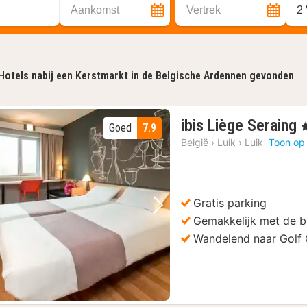
Aankomst
Vertrek
2
Hotels nabij een Kerstmarkt in de Belgische Ardennen gevonden
ibis Liège Seraing
,
Goed
7.9
België
›
Luik
›
Luik
Toon op
Gratis parking
Vorige foto
Volgende foto
Gemakkelijk met de b
Wandelend naar Golf 