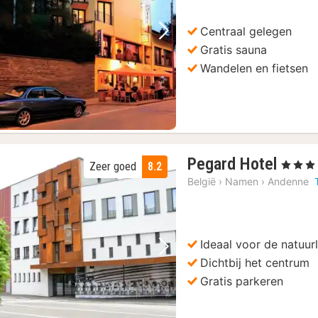
€
Centraal gelegen
Vorige foto
Volgende foto
Gratis sauna
Wandelen en fietsen
1
Pegard Hotel
, 3 Sterre
Zeer goed
8.2
nach
België
›
Namen
›
Andenne
vanaf
128,
€
Ideaal voor de natuur
Vorige foto
Volgende foto
Dichtbij het centrum
Gratis parkeren