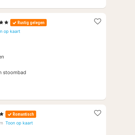
rren
Rustig gelegen
hten
n op kaart
af
en
en stoombad
rren
Romantisch
ht
lm
Toon op kaart
af