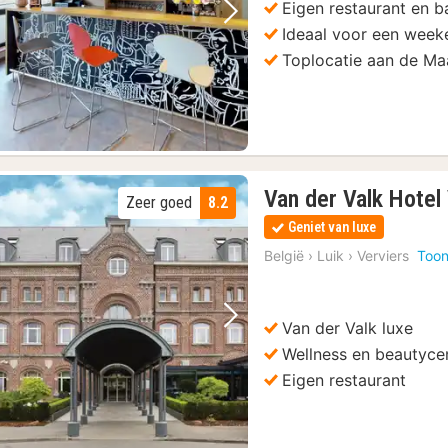
Eigen restaurant en b
Vorige foto
Volgende foto
Ideaal voor een week
Toplocatie aan de Ma
Van der Valk Hotel
Zeer goed
8.2
Geniet van luxe
België
›
Luik
›
Verviers
Toon
Van der Valk luxe
Vorige foto
Volgende foto
Wellness en beautyce
Eigen restaurant