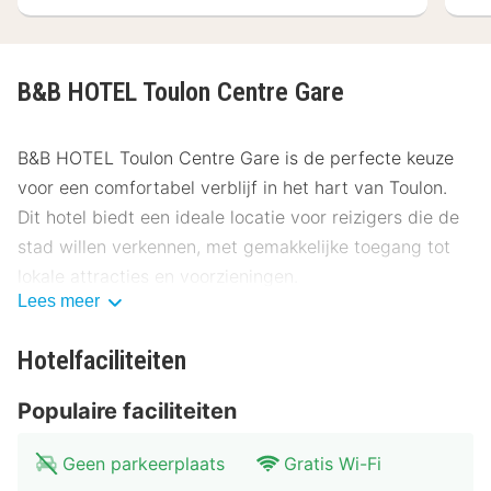
B&B HOTEL Toulon Centre Gare
B&B HOTEL Toulon Centre Gare is de perfecte keuze
voor een comfortabel verblijf in het hart van Toulon.
Dit hotel biedt een ideale locatie voor reizigers die de
stad willen verkennen, met gemakkelijke toegang tot
lokale attracties en voorzieningen.
Lees meer
Locatie B&B HOTEL Toulon Centre Gare
Hotelfaciliteiten
Gelegen in het centrum van Toulon, biedt B&B HOTEL
Toulon Centre Gare een uitstekende uitvalsbasis om de
Populaire faciliteiten
stad te ontdekken. Het hotel ligt op slechts enkele
minuten van het centrale plein en de belangrijkste
Geen parkeerplaats
Gratis Wi-Fi
winkelstraten. Bezienswaardigheden zoals het Musée