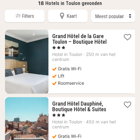
18
Hotels in Toulon gevonden
Filters
Kaart
Grand Hôtel de la Gare
1
Toulon – Boutique Hôtel
nacht
, 3 Sterren
vanaf
Hotel in
Toulon
·
250 m van het
82,64
centrum
€
Gratis Wi-Fi
Lift
Roomservice
Grand Hôtel Dauphiné,
1
Boutique Hôtel & Suites
nacht
, 3 Sterren
vanaf
Hotel in
Toulon
·
450 m van het
85,10
centrum
€
Gratis Wi-Fi