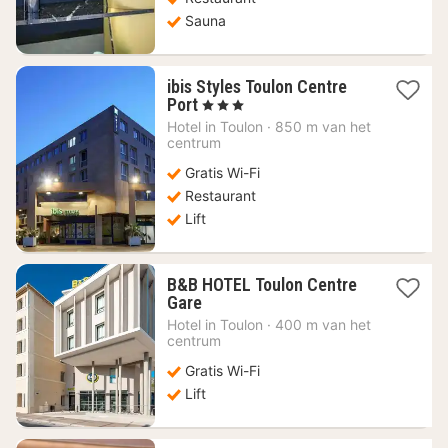
Sauna
ibis Styles Toulon Centre
1
Port
, 3 Sterren
nacht
Hotel in
Toulon
·
850 m van het
vanaf
centrum
107,11
Gratis Wi-Fi
€
Restaurant
Lift
B&B HOTEL Toulon Centre
1
Gare
nacht
Hotel in
Toulon
·
400 m van het
vanaf
centrum
98,95
Gratis Wi-Fi
€
Lift