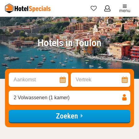
menu
Mijn
favorieten
Hotels in Toulon
Aankomst
Vertrek
2 Volwassenen (1 kamer)
Zoeken