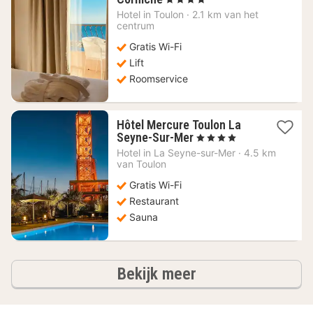
nacht
Hotel in
Toulon
·
2.1 km van het
vanaf
centrum
176,12
Gratis Wi-Fi
€
Lift
Roomservice
Hôtel Mercure Toulon La
1
Seyne-Sur-Mer
, 4 Sterren
nacht
Hotel in
La Seyne-sur-Mer
·
4.5 km
vanaf
van Toulon
138,98
Gratis Wi-Fi
€
Restaurant
Sauna
hotels
Bekijk meer