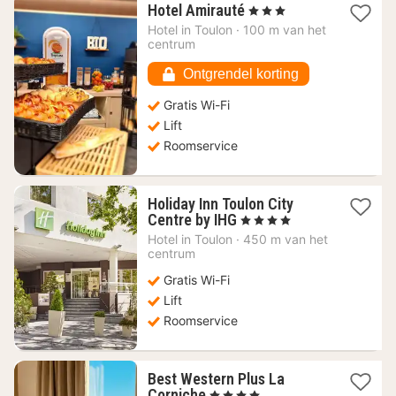
1
Hotel Amirauté
, 3 Sterren
nacht
Hotel in
Toulon
·
100 m van het
vanaf
centrum
85,50
€
Ontgrendel korting
Gratis Wi-Fi
Lift
Roomservice
Holiday Inn Toulon City
1
Centre by IHG
, 4 Sterren
nacht
Hotel in
Toulon
·
450 m van het
vanaf
centrum
104,05
Gratis Wi-Fi
€
Lift
Roomservice
Best Western Plus La
1
Corniche
, 4 Sterren