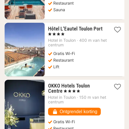
Restaurant
Sauna
1
Hôtel L'Eautel Toulon Port
nacht
, 4 Sterren
vanaf
Hotel in
Toulon
·
400 m van het
112,44
centrum
€
Gratis Wi-Fi
Restaurant
Lift
OKKO Hotels Toulon
1
Centre
, 4 Sterren
nacht
Hotel in
Toulon
·
150 m van het
vanaf
centrum
111,82
€
Ontgrendel korting
Gratis Wi-Fi
Restaurant