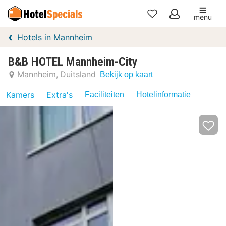
menu
Mijn
Hotels in Mannheim
favorieten
B&B HOTEL Mannheim-City
Mannheim
Duitsland
Bekijk op kaart
Kamers
Extra's
Faciliteiten
Hotelinformatie