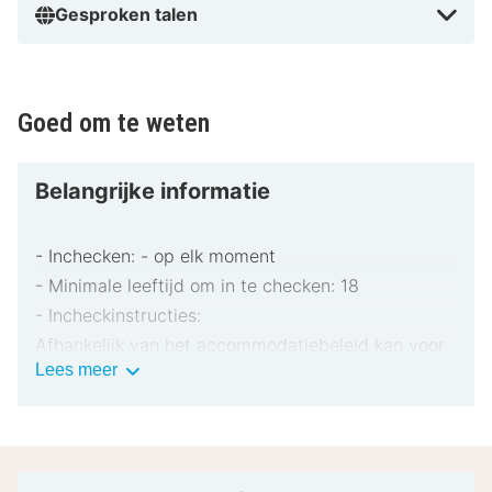
Gesproken talen
Goed om te weten
Belangrijke informatie
- Inchecken: - op elk moment
- Minimale leeftijd om in te checken: 18
- Incheckinstructies:
Afhankelijk van het accommodatiebeleid kan voor
Belangrijke
Lees meer
extra personen een toeslag in rekening worden
informatie
gebracht.
Bij het inchecken dien je mogelijk een erkend
identiteitsbewijs met foto en een creditcard,