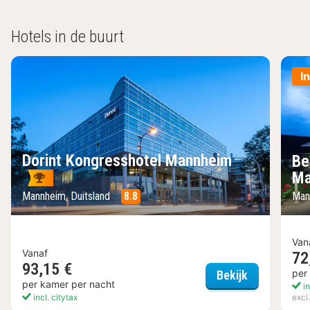
Hotels in de buurt
I
Dorint Kongresshotel Mannheim
Be
Ma
Mannheim, Duitsland
8.8
Man
Van
Vanaf
72
93,15 €
Dorint Kong
per
Bekijk
per kamer per nacht
in
incl. citytax
excl