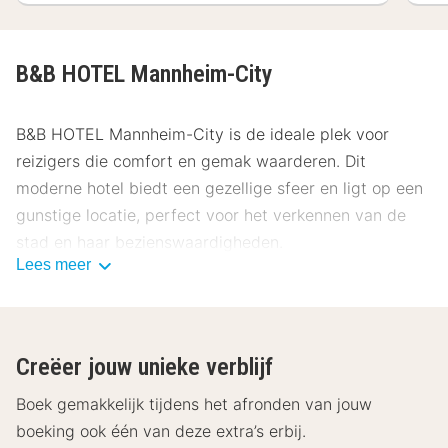
B&B HOTEL Mannheim-City
B&B HOTEL Mannheim-City is de ideale plek voor
reizigers die comfort en gemak waarderen. Dit
moderne hotel biedt een gezellige sfeer en ligt op een
gunstige locatie, perfect voor het verkennen van de
stad en haar bezienswaardigheden.
Lees meer
Locatie B&B HOTEL Mannheim-City
B&B HOTEL Mannheim-City ligt op een steenworp
afstand van het centrum, waardoor je gemakkelijk
Creëer jouw unieke verblijf
toegang hebt tot alles wat de stad te bieden heeft.
Het centraal station is slechts 800 meter verwijderd,
Boek gemakkelijk tijdens het afronden van jouw
waardoor openbaar vervoer een fluitje van een cent is.
boeking ook één van deze extra’s erbij.