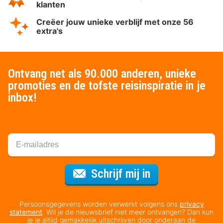
klanten
Creëer jouw unieke verblijf met onze 56
extra's
Ontvang net als 90.000 anderen, unieke
promoties en de tofste reisinspiratie in je
inbox!
Voor de nieuws
Schrijf mij in
Persoonsgegevens worden verwerkt volgens ons
privacy
statement
. Wil je de nieuwsbrief niet meer ontvangen? Dan kun
je je altijd gemakkelijk uitschrijven door onderaan de