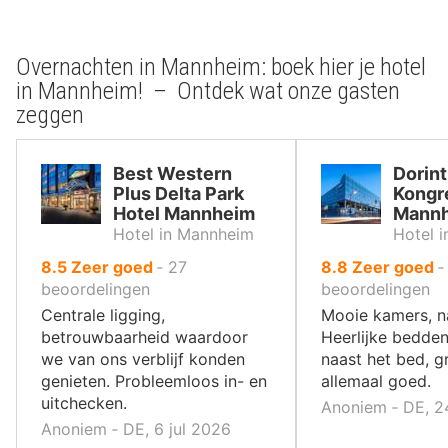
Overnachten in Mannheim: boek hier je hotel
in Mannheim! – Ontdek wat onze gasten
zeggen
Best Western
Dorint
Plus Delta Park
Kongr
Hotel Mannheim
Mann
Hotel in Mannheim
Hotel 
uit
uit
8.5
Zeer goed
‐
27
8.8
Zeer goed
10
10
beoordelingen
beoordelingen
,
,
Centrale ligging,
Mooie kamers, n
betrouwbaarheid waardoor
Heerlijke bedden
we van ons verblijf konden
naast het bed, g
genieten. Probleemloos in- en
allemaal goed.
uitchecken.
Anoniem ‐ DE, 2
Anoniem ‐ DE, 6 jul 2026