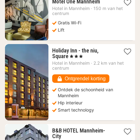
1
Motel One Mannheim
nacht
Hotel in
Mannheim
·
150 m van het
vanaf
centrum
70,13
Gratis Wi-Fi
€
Lift
Holiday Inn - the niu,
1
Square
, 3 Sterren
nacht
Hotel in
Mannheim
·
2.2 km van het
vanaf
centrum
69
€
Ontgrendel korting
Ontdek de schoonheid van
Mannheim
Hip interieur
Smart technology
B&B HOTEL Mannheim-
1
City