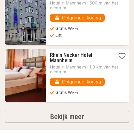
nacht
Hotel in
Mannheim
·
500 m van het
vanaf
centrum
58,20
€
Ontgrendel korting
Gratis Wi-Fi
Lift
Rhein Neckar Hotel
1
Mannheim
nacht
Hotel in
Mannheim
·
1.8 km van het
vanaf
centrum
88,67
€
Ontgrendel korting
Gratis Wi-Fi
hotels
Bekijk meer