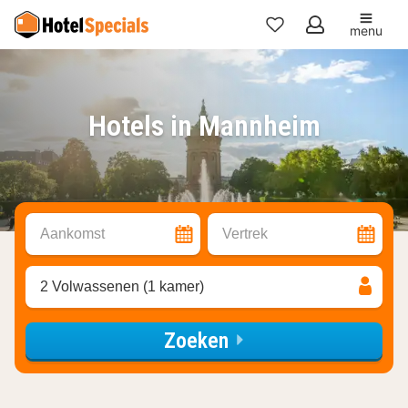
menu
Mijn
favorieten
Hotels in Mannheim
Aankomst
Vertrek
2 Volwassenen (1 kamer)
Zoeken