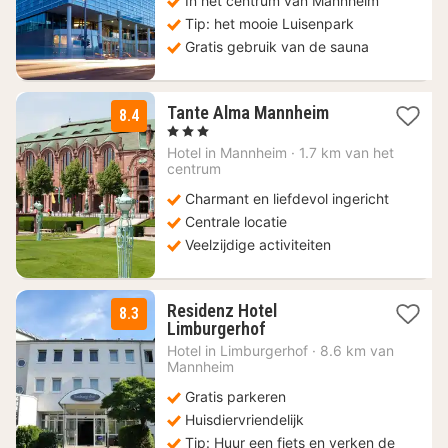
In het centrum van Mannheim
€
Tip: het mooie Luisenpark
Gratis gebruik van de sauna
1
Tante Alma Mannheim
8.4
nacht
, 3 Sterren
vanaf
Hotel in
Mannheim
·
1.7 km van het
67,73
centrum
€
Charmant en liefdevol ingericht
Centrale locatie
Veelzijdige activiteiten
Residenz Hotel
8.3
2
Limburgerhof
nachten
Hotel in
Limburgerhof
·
8.6 km van
vanaf
Mannheim
64
Gratis parkeren
€
Huisdiervriendelijk
Tip: Huur een fiets en verken de