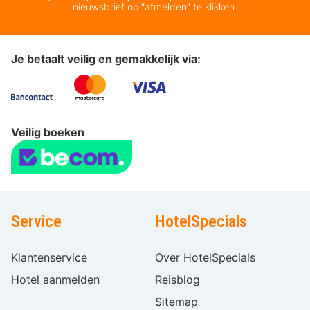
nieuwsbrief op “afmelden” te klikken.
Je betaalt veilig en gemakkelijk via:
Veilig boeken
Service
HotelSpecials
Klantenservice
Over HotelSpecials
Hotel aanmelden
Reisblog
Sitemap