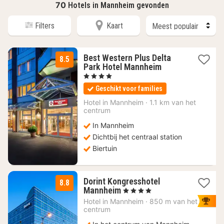
70
Hotels in Mannheim gevonden
Filters
Kaart
Best Western Plus Delta
8.5
2
Park Hotel Mannheim
nachten
, 4 Sterren
vanaf
Geschikt voor families
72,11
€
Hotel in
Mannheim
·
1.1 km van het
centrum
In Mannheim
Dichtbij het centraal station
Biertuin
Dorint Kongresshotel
8.8
1
Mannheim
, 4 Sterren
nacht
Hotel in
Mannheim
·
850 m van het
vanaf
centrum
93,15