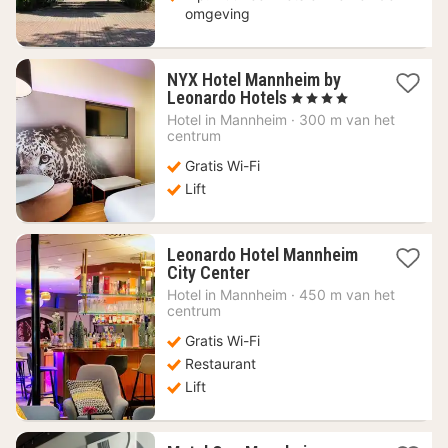
omgeving
NYX Hotel Mannheim by
1
Leonardo Hotels
, 4 Sterren
nacht
Hotel in
Mannheim
·
300 m van het
vanaf
centrum
53,62
Gratis Wi-Fi
€
Lift
Leonardo Hotel Mannheim
1
City Center
nacht
Hotel in
Mannheim
·
450 m van het
vanaf
centrum
59,78
Gratis Wi-Fi
€
Restaurant
Lift