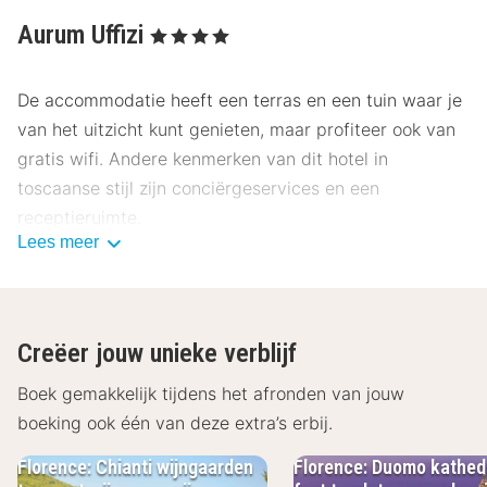
Aurum Uffizi
, 4 Sterren
De accommodatie heeft een terras en een tuin waar je
van het uitzicht kunt genieten, maar profiteer ook van
gratis wifi. Andere kenmerken van dit hotel in
toscaanse stijl zijn conciërgeservices en een
receptieruimte.
Lees meer
Gasten van Aurum Uffizi kunnen iets lekkers halen bij
de snackbar/deli. Dagelijks kun je van 07.30 uur tot
10.00 uur genieten van een gratis ontbijtbuffet.
Creëer jouw unieke verblijf
Deze accommodatie heeft zijn officiële
Boek gemakkelijk tijdens het afronden van jouw
sterrenclassificatie gekregen van the local rating
boeking ook één van deze extra’s erbij.
authority.
Florence: Chianti wijngaarden
Florence: Duomo kathed
Enkele van de voorzieningen zijn een 24-uurs receptie,