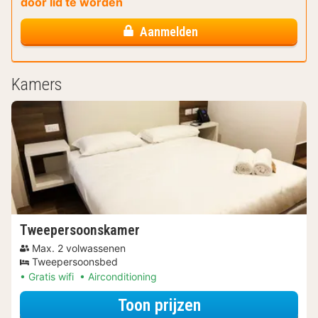
door lid te worden
Aanmelden
Kamers
Tweepersoonskamer
Max. 2 volwassenen
Tweepersoonsbed
Gratis wifi
Airconditioning
voor Beleef de S
Toon prijzen