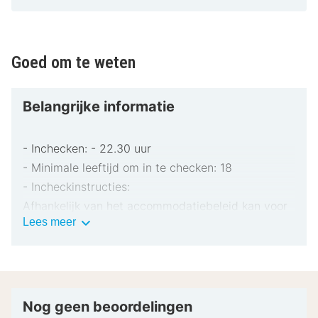
Goed om te weten
Belangrijke informatie
- Inchecken: - 22.30 uur
- Minimale leeftijd om in te checken: 18
- Incheckinstructies:
Afhankelijk van het accommodatiebeleid kan voor
Belangrijke
Lees meer
extra personen een toeslag in rekening worden
informatie
gebracht.
Bij het inchecken dien je mogelijk een erkend
identiteitsbewijs met foto en een creditcard,
pinpas of borgsom in contanten te verstrekken
Nog geen beoordelingen