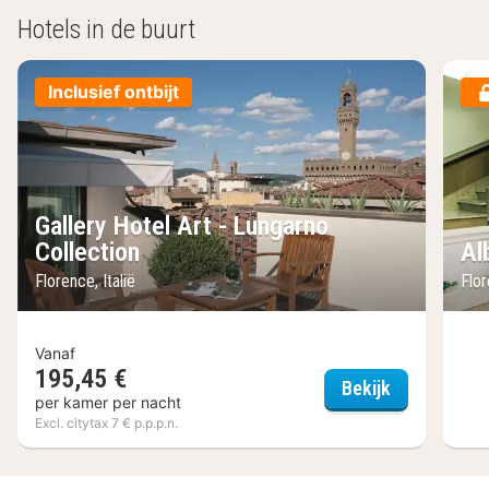
Hotels in de buurt
Inclusief ontbijt
Gallery Hotel Art - Lungarno
Collection
Al
Florence, Italië
Flor
Vanaf
195,45 €
Gallery Hote
Bekijk
per kamer per nacht
Excl. citytax 7 € p.p.p.n.