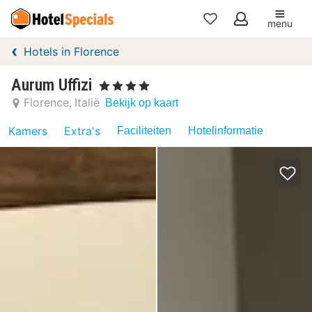
menu
Mijn
Hotels in Florence
favorieten
Aurum Uffizi
, 4 Sterren
Florence
Italië
Bekijk op kaart
Kamers
Extra's
Faciliteiten
Hotelinformatie