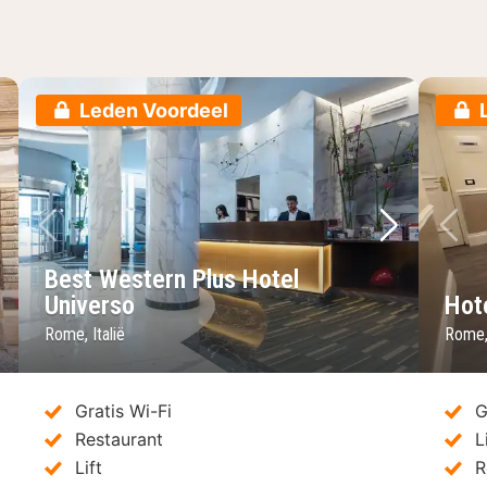
Leden Voordeel
lgende foto
Vorige foto
Volgende 
Vo
Best Western Plus Hotel
Universo
Hote
Rome, Italië
Rome, 
Gratis Wi-Fi
G
Restaurant
L
Lift
R