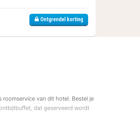
Ontgrendel korting
s roomservice van dit hotel. Bestel je
 ontbijtbuffet, dat geserveerd wordt
hority.