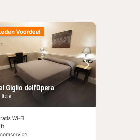
Leden Voordeel
foto
rige foto
Volgende foto
l Giglio dell'Opera
Italië
ratis Wi-Fi
ift
oomservice