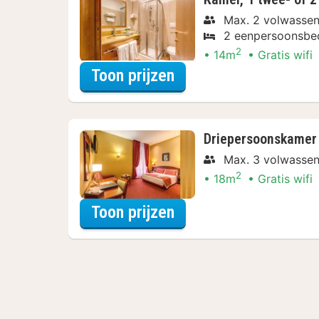
Max. 2 volwasse
2 eenpersoonsbe
2
14m
Gratis wifi
voor Beleef de Stad
Toon prijzen
Driepersoonskamer
Max. 3 volwasse
2
18m
Gratis wifi
voor Beleef de Stad
Toon prijzen