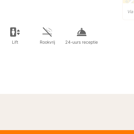
Via
Lift
Rookvrij
24-uurs receptie