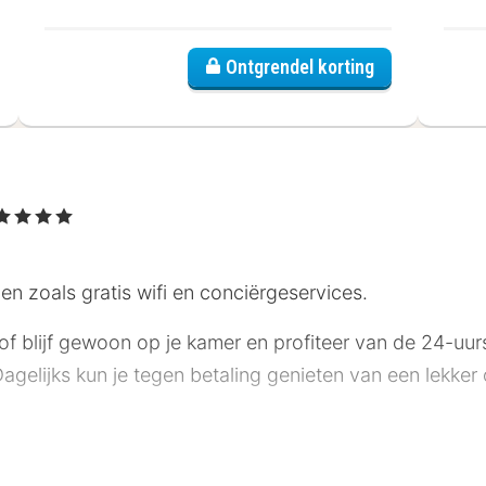
Ontgrendel korting
 4 Sterren
en zoals gratis wifi en conciërgeservices.
i of blijf gewoon op je kamer en profiteer van de 24-uur
Dagelijks kun je tegen betaling genieten van een lekker
e sterrenclassificatie gekregen van the local rating aut