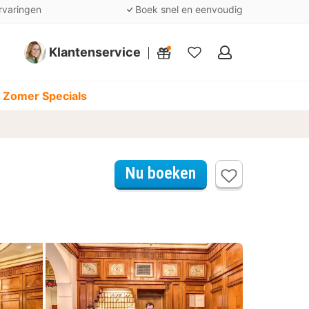
rvaringen
Boek snel en eenvoudig
Klantenservice
Mijn
favorieten
 Zomer Specials
Nu boeken