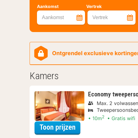
Aankomst
Vertrek
Aankomst
Vertrek
Ontgrendel exclusieve kortingen
Kamers
Economy tweepers
Max. 2 volwasse
Tweepersoonsbe
2
10m
Gratis wifi
voor Beleef de Stad
Toon prijzen