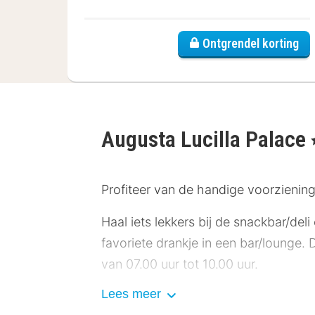
Ontgrendel korting
Augusta Lucilla Palace
,
Profiteer van de handige voorziening
Haal iets lekkers bij de snackbar/del
favoriete drankje in een bar/lounge. 
van 07.00 uur tot 10.00 uur.
Lees meer
Deze accommodatie heeft zijn officiël