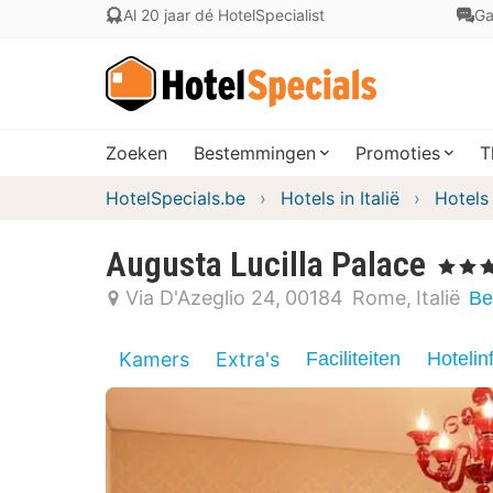
Al 20 jaar dé HotelSpecialist
Ga
Zoeken
Bestemmingen
Promoties
T
HotelSpecials.be
Hotels in Italië
Hotels 
Augusta Lucilla Palace
, 4 Sterre
Via D'Azeglio 24
00184
Rome
Italië
Be
Kamers
Extra's
Faciliteiten
Hotelin