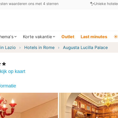
sten waarderen ons met 4 sterren
Unieke hotele
hema's
Korte vakantie
Outlet
Last minutes
☀️
in Lazio
Hotels in Rome
Augusta Lucilla Palace
n
kijk op kaart
formatie